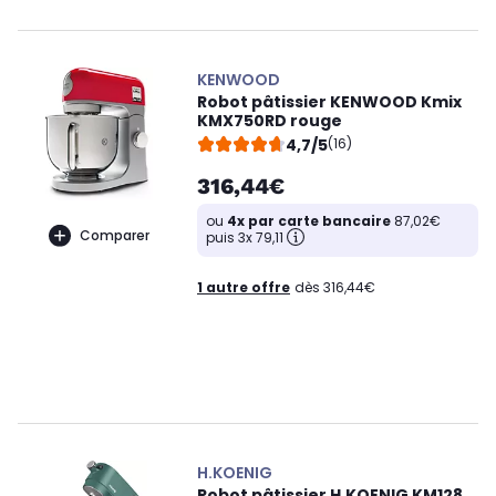
KENWOOD
Robot pâtissier KENWOOD Kmix
KMX750RD rouge
4,7/5
(16)
316,44€
ou
4x par carte bancaire
87,02€
Comparer
puis 3x 79,11
1 autre offre
dès 316,44€
H.KOENIG
Robot pâtissier H.KOENIG KM128