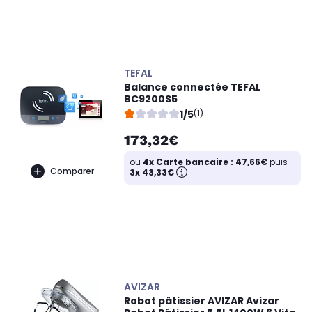
TEFAL
Balance connectée TEFAL
BC9200S5
1/5
(1)
173,32€
ou
4x Carte bancaire : 47,66€
puis
Comparer
3x 43,33€
AVIZAR
Robot pâtissier AVIZAR Avizar