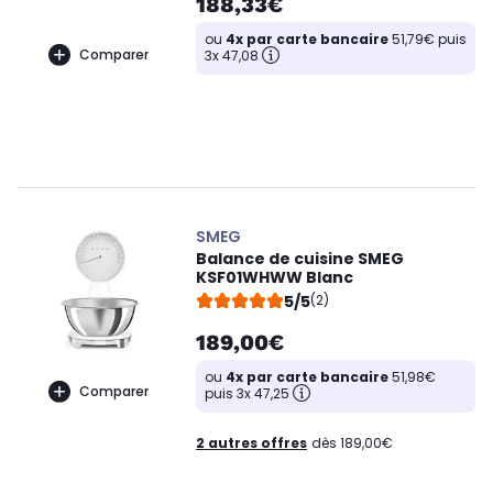
188,33€
ou
4x par carte bancaire
51,79€ puis
Comparer
3x 47,08
SMEG
Balance de cuisine SMEG
KSF01WHWW Blanc
5/5
(2)
189,00€
ou
4x par carte bancaire
51,98€
Comparer
puis 3x 47,25
2 autres offres
dès 189,00€