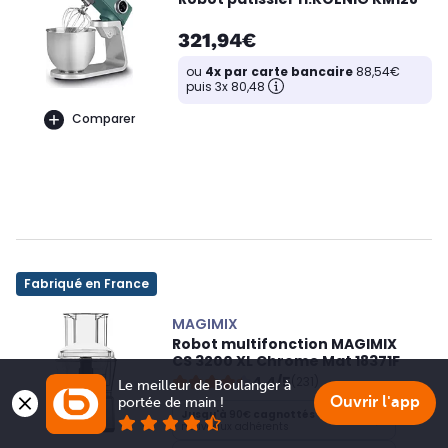
321,94€
ou
4x par carte bancaire
88,54€
puis 3x 80,48
Comparer
Fabriqué en France
MAGIMIX
Robot multifonction MAGIMIX
CS 3200 XL Chrome Mat 18371F
4,4/5
(231)
Le meilleur de Boulanger à 
Ouvrir l'app
portée de main !
Jusqu'à
90€
cagnottés
nouveaux adhérents