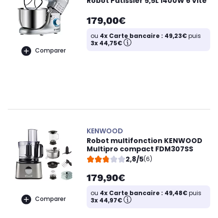
Robot Pâtissier 5,5L 1400W 6 Vite
179,00€
ou
4x Carte bancaire : 49,23€
puis
3x 44,75€
Comparer
KENWOOD
Robot multifonction KENWOOD
Multipro compact FDM307SS
2,8/5
(6)
179,90€
ou
4x Carte bancaire : 49,48€
puis
Comparer
3x 44,97€