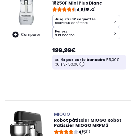
18250F Mini Plus Blanc
4,5/5
(52)
Jusqu'à
90€
cagnottés
nouveaux adhérents
Pensez
Comparer
à la location
199,99€
ou
4x par carte bancaire
55,00€
puis 3x 50,00
MIOGO
Robot pâtissier MIOGO Robot
Patissier MIOGO MRPM3
4/5
(1)