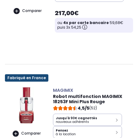
Comparer
217,00€
ou
4x par carte bancaire
59,68€
puis 3x 54,25
Fabriqué en France
MAGIMIX
Robot multifonction MAGIMIX
18253F Mini Plus Rouge
4,5/5
(52)
Jusqu'à
90€
cagnottés
nouveaux adhérents
Pensez
Comparer
à la location