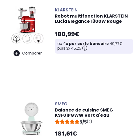
KLARSTEIN
Robot multifonction KLARSTEIN
Lucia Elegance 1300W Rouge
180,99€
ou
4x par carte bancaire
49,77€
puis 3x 45,25
Comparer
SMEG
Balance de cuisine SMEG
KSF01PGWW Vert d'eau
5/5
(2)
181,61€