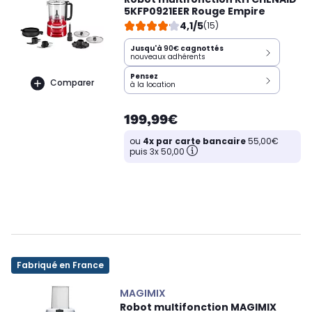
5KFP0921EER Rouge Empire
4,1/5
(15)
Jusqu'à
90€
cagnottés
nouveaux adhérents
Pensez
Comparer
à la location
199,99€
ou
4x par carte bancaire
55,00€
puis 3x 50,00
Fabriqué en France
MAGIMIX
Robot multifonction MAGIMIX