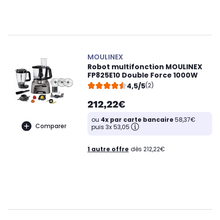
MOULINEX
Robot multifonction MOULINEX
FP825E10 Double Force 1000W
4,5/5
(2)
212,22€
ou
4x par carte bancaire
58,37€
Comparer
puis 3x 53,05
1 autre offre
dès 212,22€