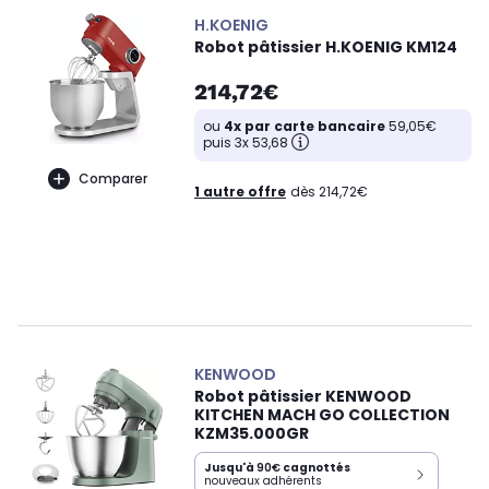
H.KOENIG
Robot pâtissier H.KOENIG KM124
214,72€
ou
4x par carte bancaire
59,05€
puis 3x 53,68
Comparer
1 autre offre
dès 214,72€
KENWOOD
Robot pâtissier KENWOOD
KITCHEN MACH GO COLLECTION
KZM35.000GR
Jusqu'à
90€
cagnottés
nouveaux adhérents