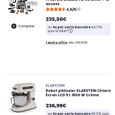
access
4,5/5
(2)
235,50€
Comparer
ou
4x par carte bancaire
64,77€
puis 3x 58,87
1 autre offre
dès 235,50€
KLARSTEIN
Robot pâtissier KLARSTEIN Chiara
Écran LCD 5 L 1600 W Crème
236,99€
ou
4x par carte bancaire
65,17€ puis