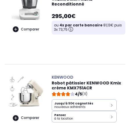
Reconditionné
295,00€
ou
4x par carte bancaire
81,13€ puis
Comparer
3x 73,75
KENWOOD
Robot pâtissier KENWOOD Kmix
crème KMX751ACR
4/5
(11)
Jusqu'à
90€
cagnottés
nouveaux adhérents
Pensez
Comparer
à la location