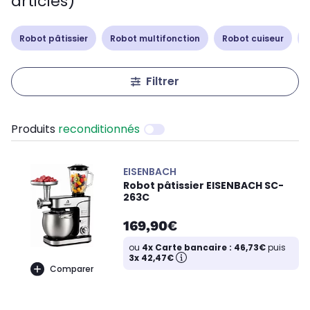
articles)
Robot pâtissier
Robot multifonction
Robot cuiseur
Filtrer
Produits
reconditionnés
EISENBACH
Robot pâtissier EISENBACH SC-
263C
169,90€
ou
4x Carte bancaire : 46,73€
puis
3x 42,47€
Comparer