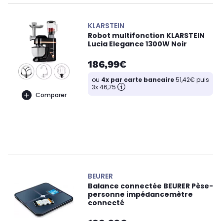
KLARSTEIN
Robot multifonction KLARSTEIN
Lucia Elegance 1300W Noir
186,99€
ou
4x par carte bancaire
51,42€ puis
3x 46,75
Comparer
BEURER
Balance connectée BEURER Pèse-
personne impédancemètre
connecté