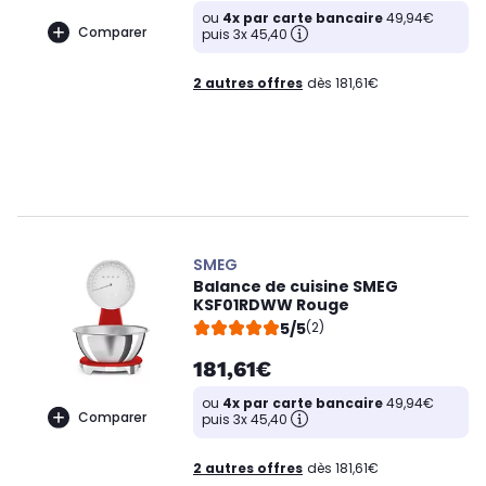
ou
4x par carte bancaire
49,94€
Comparer
puis 3x 45,40
2 autres offres
dès 181,61€
SMEG
Balance de cuisine SMEG
KSF01RDWW Rouge
5/5
(2)
181,61€
ou
4x par carte bancaire
49,94€
Comparer
puis 3x 45,40
2 autres offres
dès 181,61€