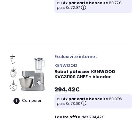
ou
4x par carte bancaire
80,27€
puis 3x 72,97
Exclusivité internet
KENWOOD
Robot pâtissier KENWOOD
KVC3110S CHEF + blender
294,42€
ou
4x par carte bancaire
80,97€
Comparer
puis 3x 73,60
1 autre offre
dès 294,42€