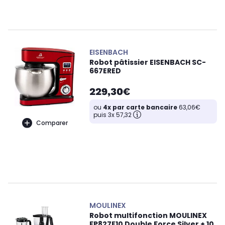
EISENBACH
Robot pâtissier EISENBACH SC-
667ERED
229,30€
ou
4x par carte bancaire
63,06€
puis 3x 57,32
Comparer
MOULINEX
Robot multifonction MOULINEX
FP827E10 Double Force Silver + 10