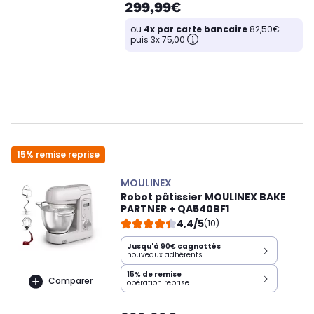
299,99€
ou
4x par carte bancaire
82,50€
puis 3x 75,00
15% remise reprise
MOULINEX
Robot pâtissier MOULINEX BAKE
PARTNER + QA540BF1
4,4/5
(10)
Jusqu'à
90€
cagnottés
nouveaux adhérents
15%
de remise
Comparer
opération reprise