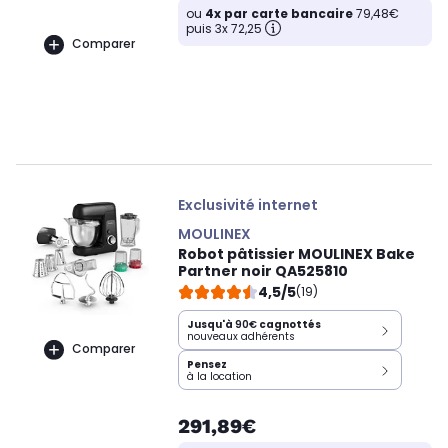
ou
4x par carte bancaire
79,48€
puis 3x 72,25
Comparer
Exclusivité internet
MOULINEX
Robot pâtissier MOULINEX Bake
Partner noir QA525810
4,5/5
(19)
Jusqu'à
90€
cagnottés
nouveaux adhérents
Comparer
Pensez
à la location
291,89€