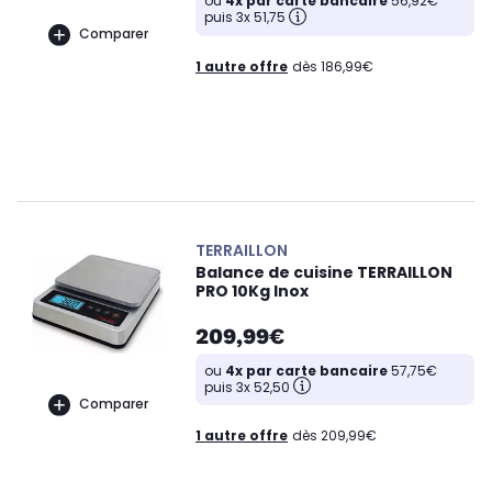
ou
4x par carte bancaire
56,92€
puis 3x 51,75
Comparer
1 autre offre
dès 186,99€
TERRAILLON
Balance de cuisine TERRAILLON
PRO 10Kg Inox
209,99€
ou
4x par carte bancaire
57,75€
puis 3x 52,50
Comparer
1 autre offre
dès 209,99€