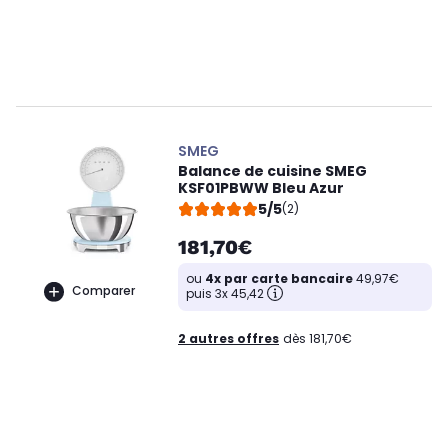
SMEG
Balance de cuisine SMEG
KSF01PBWW Bleu Azur
5/5
(2)
181,70€
ou
4x par carte bancaire
49,97€
Comparer
puis 3x 45,42
2 autres offres
dès 181,70€