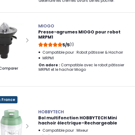
détendre les crèmes avant de les pocher.
MIOGO
Presse-agrumes MIOGO pour robot
MRPM1
5/5
(1)
Compatible pour : Robot pâtissier & Hachoir
MRPM1
On adore :
Compatible avec le robot pâtissier
Comparer
MRPM1 et le hachoir Miogo
n France
HOBBYTECH
Bol multifonction HOBBYTECH Mini
hachoir électrique–Rechargeable
Compatible pour : Mixeur