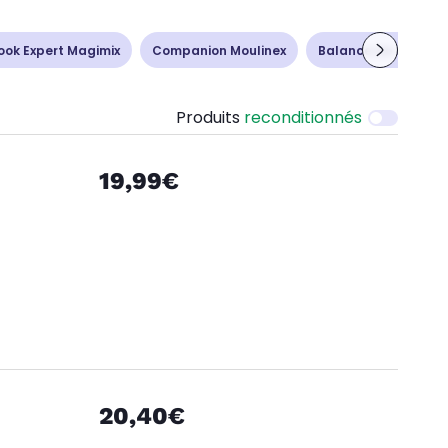
ook Expert Magimix
Companion Moulinex
Balance de cuisine
Produits
reconditionnés
19,99€
20,40€