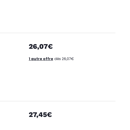
26,07€
1 autre offre
dès 26,07€
27,45€