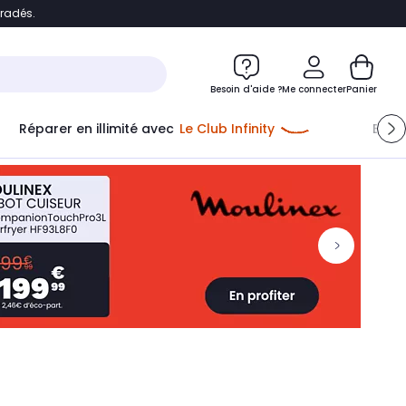
bradés.
ontenu
Accéder directement au pied de page
Besoin d'aide ?
Me connecter
Panier
Réparer en illimité avec
Le Club Infinity
Econ