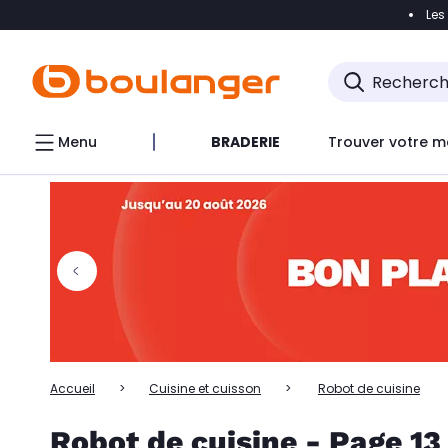
Les
Accéder directement à la navigation
Accéder directem
Accéder directement au chatbot
Menu
BRADERIE
Trouver votre m
Accueil
Cuisine et cuisson
Robot de cuisine
Robot de cuisine - Page 13