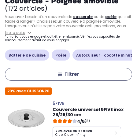
Couvercle - Poignée amovible
(172 articles)
Vous avez besoin d’un couvercle de
casserole
ou de
poêle
qui soit
facile à ranger ? Choisissez un couvercle à poignée amovible.
Lorsque vous n’utilisez pas votre couvercle anti-projections, vous
pouvez l’empiler avec le reste de la vaisselle dans un placard, ou le
Lire la suite
ranger dans un tiroir. Accessoire pratique pour éviter de salir votre
*Un crédit vous engage et doit être remboursé. Vérifiez vos capacités de
cuisinière
, vos
plaques
ou vos plans de travail, le couvercle à
remboursement avant de vous engager.
poignée amovible vous fait aussi gagner de la place. Venez
découvrir également l'ensemble de notre univers
autour de la
cuisine
et dénicher l'ustensile idéal.
Batterie de cuisine
Poêle
Autocuiseur - cocotte minute
Filtrer
20% avec CUISSON20
5FIVE
Couvercle universel 5FIVE inox
26/28/30 cm
4/5
(3)
20% avec CUISSON20
Club, Club+ Infinity