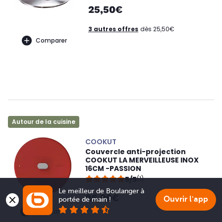
25,50€
3 autres offres
dès 25,50€
Comparer
Autour de la cuisine
COOKUT
Couvercle anti-projection
COOKUT LA MERVEILLEUSE INOX
16CM -PASSION
5/5
(1)
Le meilleur de Boulanger à 
26,99€
Ouvrir l'app
portée de main !
Comparer