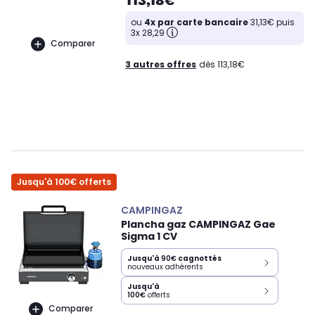
ou
4x par carte bancaire
31,13€ puis
3x 28,29
Comparer
3 autres offres
dès 113,18€
Jusqu'à 100€ offerts
CAMPINGAZ
Plancha gaz CAMPINGAZ Gae
Sigma 1 CV
Jusqu'à
90€
cagnottés
nouveaux adhérents
Jusqu'à
100€
offerts
Comparer