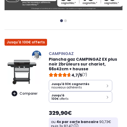
Jusqu'à 100€ offerts
CAMPINGAZ
Plancha gaz CAMPINGAZ EX plus
noir 2brûleurs sur chariot,
66x42cm + housse
4,7/5
(7)
Jusqu'à
90€
cagnottés
nouveaux adhérents
Comparer
Jusqu'à
100€
offerts
329,90€
ou
4x par carte bancaire
90,73€
puis 3x 82,47