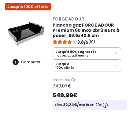
Jusqu'à 100€ offerts
FORGE ADOUR
Plancha gaz FORGE ADOUR
Premium 60 Inox 2brûleurs à
poser, 58.5x40.5 cm
3,8/5
(10)
Jusqu'à
90€
cagnottés
nouveaux adhérents
Comparer
Jusqu'à
100€
offerts
Ancien prix
oldPrice
749,07€
549,99€
dès
32,24€/mois
en 20x