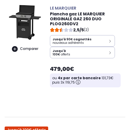
LE MARQUIER
Plancha gaz LE MARQUIER
ORIGINALE GAZ 260 DUO
PLOG260DV2
2,5/5
(2)
Jusqu'à
90€
cagnottés
nouveaux adhérents
Comparer
Jusqu'à
100€
offerts
479,00€
ou
4x par carte bancaire
131,73€
puis 3x 119,75
Jusqu'à 100€ offerts