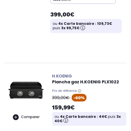
399,00€
ou
4x Carte bancaire : 109,73€
puis
3x 99,75€
H.KOENIG
Plancha gaz H.KOENIG PLX1022
Prix de référence
oldPrice
399,00€
-60%
159,99€
ou
4x Carte bancaire : 44€
puis
3x
Comparer
40€