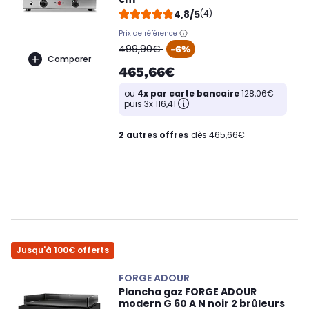
4,8/5
(4)
Prix de référence
oldPrice
499,90€
-6%
Comparer
465,66€
ou
4x par carte bancaire
128,06€
puis 3x 116,41
2 autres offres
dès 465,66€
Jusqu'à 100€ offerts
FORGE ADOUR
Plancha gaz FORGE ADOUR
modern G 60 A N noir 2 brûleurs