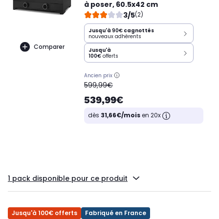
à poser, 60.5x42 cm
3/5
(2)
Jusqu'à
90€
cagnottés
nouveaux adhérents
Comparer
Jusqu'à
100€
offerts
Ancien prix
oldPrice
599,99€
539,99€
dès
31,66€/mois
en 20x
1 pack disponible pour ce produit
Jusqu'à 100€ offerts
Fabriqué en France