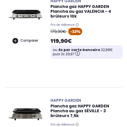
HAPPY GARDEN
Plancha gaz HAPPY GARDEN
Plancha au gaz VALENCIA - 4
brûleurs 10k
Prix de référence
oldPrice
179,90€
-33%
119,90€
Comparer
ou
4x par carte bancaire
32,98€
puis 3x 29,97
HAPPY GARDEN
Plancha gaz HAPPY GARDEN
Plancha au gaz SÉVILLE - 3
brûleurs 7,5k
Prix de référence