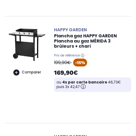
HAPPY GARDEN
Plancha gaz HAPPY GARDEN
Plancha au gaz MÉRIDA 3
brûleurs + chari
Prix de référence
oldPrice
199,90€
-15%
169,90€
Comparer
ou
4x par carte bancaire
46,73€
puis 3x 42,47