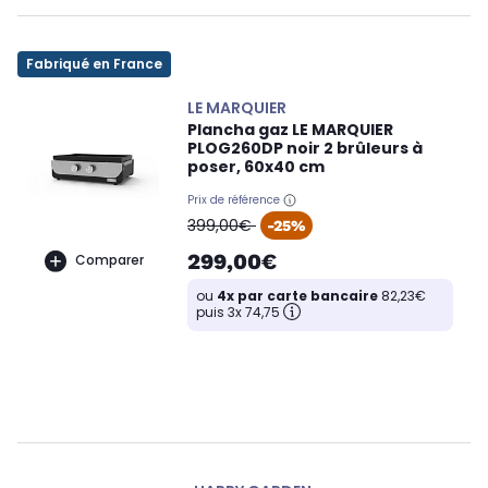
Fabriqué en France
LE MARQUIER
Plancha gaz LE MARQUIER
PLOG260DP noir 2 brûleurs à
poser, 60x40 cm
Prix de référence
oldPrice
399,00€
-25%
299,00€
Comparer
ou
4x par carte bancaire
82,23€
puis 3x 74,75