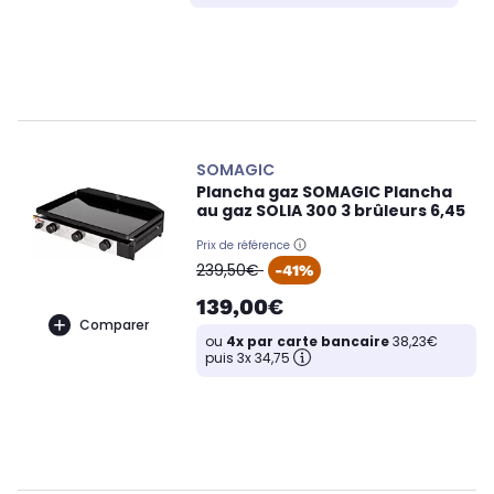
SOMAGIC
Plancha gaz SOMAGIC Plancha
au gaz SOLIA 300 3 brûleurs 6,45
Prix de référence
oldPrice
239,50€
-41%
139,00€
Comparer
ou
4x par carte bancaire
38,23€
puis 3x 34,75