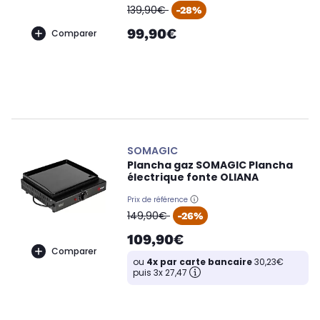
oldPrice
139,90€
-28%
99,90€
Comparer
SOMAGIC
Plancha gaz SOMAGIC Plancha
électrique fonte OLIANA
Prix de référence
oldPrice
149,90€
-26%
109,90€
Comparer
ou
4x par carte bancaire
30,23€
puis 3x 27,47