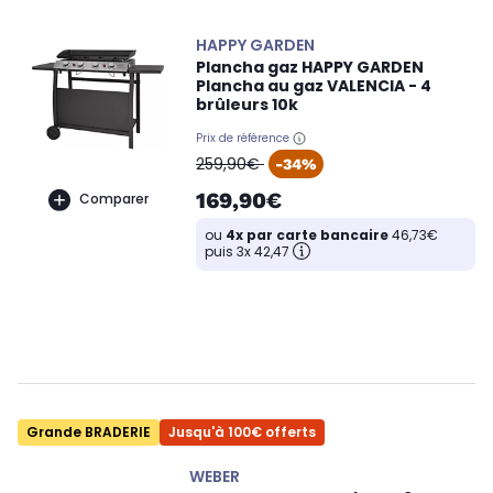
HAPPY GARDEN
Plancha gaz HAPPY GARDEN
Plancha au gaz VALENCIA - 4
brûleurs 10k
Prix de référence
oldPrice
259,90€
-34%
169,90€
Comparer
ou
4x par carte bancaire
46,73€
puis 3x 42,47
Grande BRADERIE
Jusqu'à 100€ offerts
WEBER