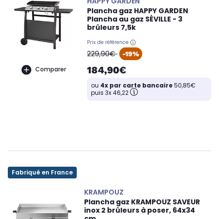
HAPPY GARDEN
Plancha gaz HAPPY GARDEN
Plancha au gaz SÉVILLE - 3
brûleurs 7,5k
Prix de référence
oldPrice
229,90€
-19%
184,90€
Comparer
ou
4x par carte bancaire
50,85€
puis 3x 46,22
Fabriqué en France
KRAMPOUZ
Plancha gaz KRAMPOUZ SAVEUR
inox 2 brûleurs à poser, 64x34
cm