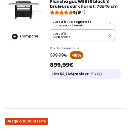
Plancha gaz WEBER black 3
brûleurs sur chariot, 76x46 cm
5/5
(4)
Jusqu'à
90€
cagnottés
nouveaux adhérents
Jusqu'à
Comparer
100€
offerts
Prix de référence
oldPrice
999,99€
-10%
899,99€
dès
52,76€/mois
en 20x
Jusqu'à 100€ offerts