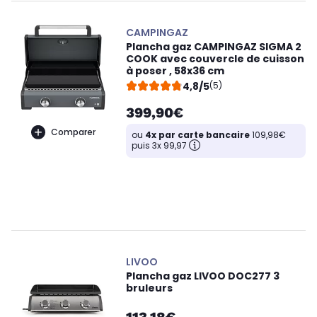
CAMPINGAZ
Plancha gaz CAMPINGAZ SIGMA 2
COOK avec couvercle de cuisson
à poser , 58x36 cm
4,8/5
(5)
399,90€
Comparer
ou
4x par carte bancaire
109,98€
puis 3x 99,97
LIVOO
Plancha gaz LIVOO DOC277 3
bruleurs
113,18€