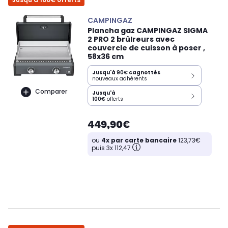
CAMPINGAZ
Plancha gaz CAMPINGAZ SIGMA
2 PRO 2 brûlreurs avec
couvercle de cuisson à poser ,
58x36 cm
Jusqu'à
90€
cagnottés
nouveaux adhérents
Comparer
Jusqu'à
100€
offerts
449,90€
ou
4x par carte bancaire
123,73€
puis 3x 112,47