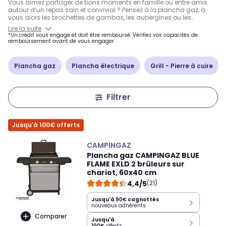
Vous aimez partager de bons moments en famille ou entre amis
autour d’un repas sain et convivial ? Pensez à la plancha gaz, à
vous alors les brochettes de gambas, les aubergines ou les
poivrons grillés ! Sur les petites terrasses, les modèles à poser sur
Lire la suite
table seront parfaits. Pour déplacer plus facilement votre plancha à
*Un crédit vous engage et doit être remboursé. Vérifiez vos capacités de
gaz, il existe des modèles sur
chariot à roulettes
. Avec plusieurs
remboursement avant de vous engager.
zones de cuisson, il vous sera possible de cuire différents aliments à
des températures différentes.
Plancha gaz
Plancha électrique
Grill - Pierre à cuire
Filtrer
Jusqu'à 100€ offerts
CAMPINGAZ
Plancha gaz CAMPINGAZ BLUE
FLAME EXLD 2 brûleurs sur
chariot, 60x40 cm
4,4/5
(21)
Jusqu'à
90€
cagnottés
nouveaux adhérents
Comparer
Jusqu'à
100€
offerts