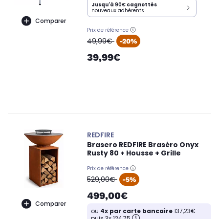
Jusqu'à
90€
cagnottés
nouveaux adhérents
Comparer
Prix de référence
oldPrice
49,99€
-20%
39,99€
REDFIRE
Brasero REDFIRE Braséro Onyx
Rusty 80 + Housse + Grille
Prix de référence
oldPrice
529,00€
-5%
499,00€
Comparer
ou
4x par carte bancaire
137,23€
puis 3x 124,75