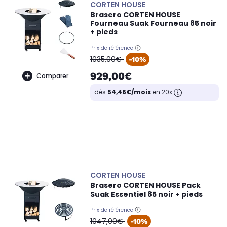
CORTEN HOUSE
Brasero CORTEN HOUSE
Fourneau Suak Fourneau 85 noir
+ pieds
Prix de référence
oldPrice
1035,00€
-10%
929,00€
Comparer
dès
54,46€/mois
en 20x
CORTEN HOUSE
Brasero CORTEN HOUSE Pack
Suak Essentiel 85 noir + pieds
Prix de référence
oldPrice
1047,00€
-10%