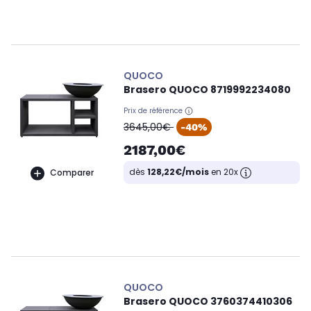
QUOCO
Brasero QUOCO 8719992234080
Prix de référence
oldPrice
3645,00€
-40%
2187,00€
dès
128,22€/mois
en 20x
Comparer
QUOCO
Brasero QUOCO 3760374410306