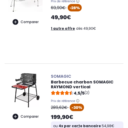
Prix de référence
oldPrice
69,90€
-28%
49,90€
Comparer
1 autre offre
dès 49,90€
SOMAGIC
Barbecue charbon SOMAGIC
RAYMOND vertical
4,5/5
(2)
Prix de référence
oldPrice
289,62€
-30%
199,90€
Comparer
ou
4x par carte bancaire
54,98€