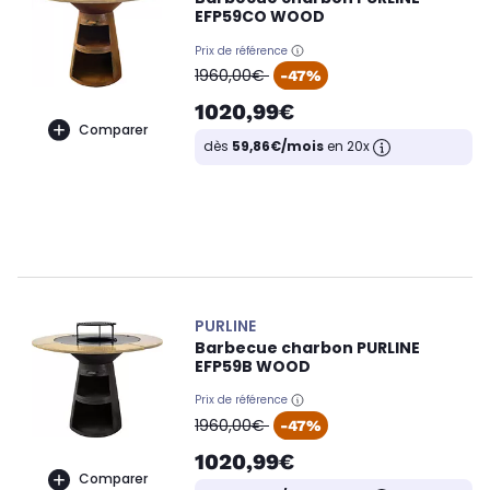
EFP59CO WOOD
Prix de référence
oldPrice
1960,00€
-47%
1020,99€
Comparer
dès
59,86€/mois
en 20x
PURLINE
Barbecue charbon PURLINE
EFP59B WOOD
Prix de référence
oldPrice
1960,00€
-47%
1020,99€
Comparer