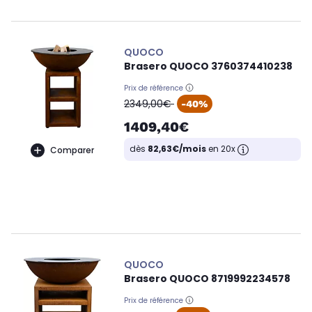
QUOCO
Brasero QUOCO 3760374410238
Prix de référence
oldPrice
2349,00€
-40%
1409,40€
dès
82,63€/mois
en 20x
Comparer
QUOCO
Brasero QUOCO 8719992234578
Prix de référence