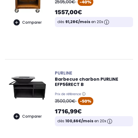
oldPrice
2595,00€
-40%
1557,00€
dès
91,28€/mois
en 20x
Comparer
PURLINE
Barbecue charbon PURLINE
EFP56RECT B
Prix de référence
oldPrice
3500,00€
-50%
1716,99€
Comparer
dès
100,66€/mois
en 20x