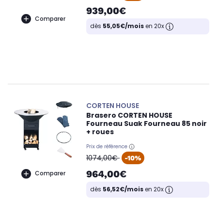
939,00€
Comparer
dès
55,05€/mois
en 20x
CORTEN HOUSE
Brasero CORTEN HOUSE
Fourneau Suak Fourneau 85 noir
+ roues
Prix de référence
oldPrice
1074,00€
-10%
964,00€
Comparer
dès
56,52€/mois
en 20x