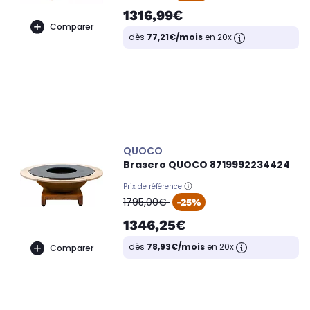
1316,99€
Comparer
dès
77,21€/mois
en 20x
QUOCO
Brasero QUOCO 8719992234424
Prix de référence
oldPrice
1795,00€
-25%
1346,25€
dès
78,93€/mois
en 20x
Comparer