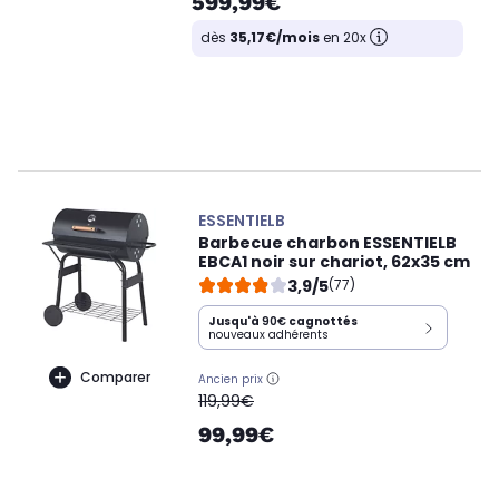
599,99€
dès
35,17€/mois
en 20x
ESSENTIELB
Barbecue charbon ESSENTIELB
EBCA1 noir sur chariot, 62x35 cm
3,9/5
(77)
Jusqu'à
90€
cagnottés
nouveaux adhérents
Comparer
Ancien prix
oldPrice
119,99€
99,99€