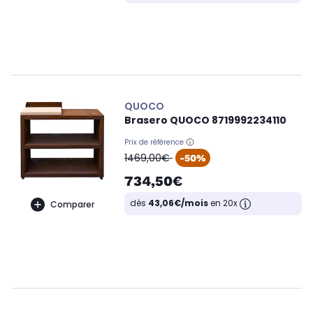
QUOCO
Brasero QUOCO 8719992234110
Prix de référence
oldPrice
1469,00€
-50%
734,50€
dès
43,06€/mois
en 20x
Comparer