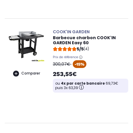
COOK'IN GARDEN
Barbecue charbon COOK'IN
GARDEN Easy 60
5/5
(4)
Prix de référence
oldPrice
300,07€
-15%
253,55€
Comparer
ou
4x par carte bancaire
69,73€
puis 3x 63,39