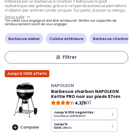
Intéressé par un barbecue à charbon ? Retrouvez le goût
authentique des grillades grâce à ce type de barbecue permettant
d’obtenir des arômes fumés uniques. Sur pieds, à poser ou design,
choisissez le modèle de barbecue à charbon adapté à vos envies
Lire la suite
parmi les marques reconnues comme Weber ou Napoleon. La
*Un crédit vous engage et doit être remboursé. Vérifiez vos capacités de
plupart de ces barbecues à charbon offrent une cuisson idéale
remboursement avant de vous engager.
grâce à des fonctionnalités comme la sonde intégrée ou
l’infrarouge.
Barbecue weber
Cuisine extérieure
Barbecue charbon d
Filtrer
Jusqu'à 100€ offerts
NAPOLEON
Barbecue charbon NAPOLEON
Kettle PRO noir sur pieds 57cm
4,3/5
(3)
Jusqu'à
90€
cagnottés
nouveaux adhérents
Jusqu'à
Comparer
100€
offerts