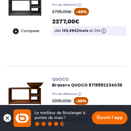
Prix de référence
oldPrice
3795,00€
-40%
2277,00€
dès
133,49€/mois
en 20x
Comparer
QUOCO
Brasero QUOCO 8719992234035
Prix de référence
oldPrice
3395,00€
-30%
2376,50€
Le meilleur de Boulanger à 
Ouvrir l'app
portée de main !
dès
139,33€/mois
en 20x
Comparer