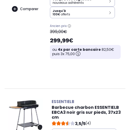
nouveaux adhérents
Comparer
Jusqu'à
100€
offerts
Ancien prix
oldPrice
399,00€
299,99€
ou
4x par carte bancaire
82,50€
puis 3x 75,00
ESSENTIELB
Barbecue charbon ESSENTIELB
EBCA3 noir gris sur pieds, 37x23
cm
3,5/5
(4)