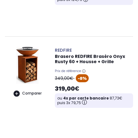
REDFIRE
Brasero REDFIRE Braséro Onyx
Rusty 60 + Housse + Grille
Prix de référence
oldPrice
349,00€
-8%
319,00€
Comparer
ou
4x par carte bancaire
87,73€
puis 3x 79,75