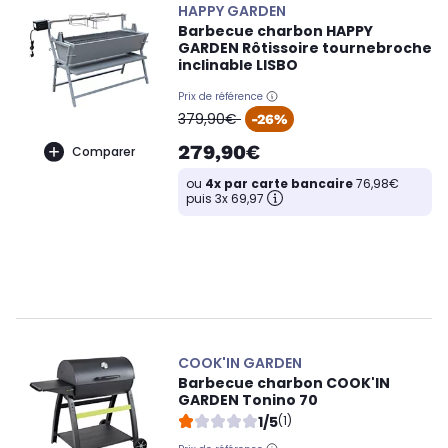
HAPPY GARDEN
Barbecue charbon HAPPY
GARDEN Rôtissoire tournebroche
inclinable LISBO
Prix de référence
oldPrice
379,90€
-26%
279,90€
Comparer
ou
4x par carte bancaire
76,98€
puis 3x 69,97
COOK'IN GARDEN
Barbecue charbon COOK'IN
GARDEN Tonino 70
1/5
(1)