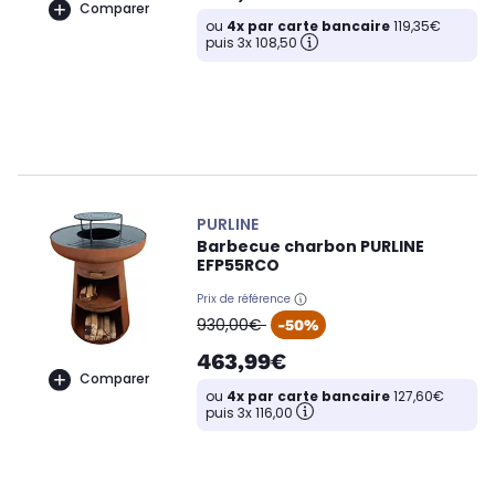
Comparer
ou
4x par carte bancaire
119,35€
puis 3x 108,50
PURLINE
Barbecue charbon PURLINE
EFP55RCO
Prix de référence
oldPrice
930,00€
-50%
463,99€
Comparer
ou
4x par carte bancaire
127,60€
puis 3x 116,00