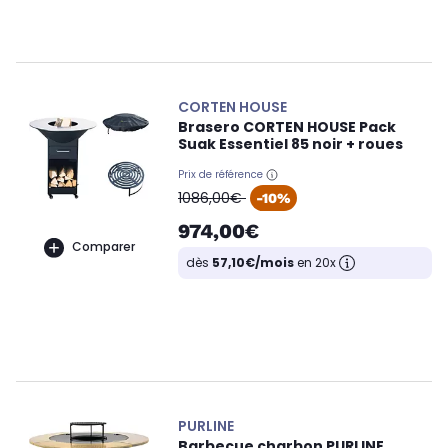
CORTEN HOUSE
Brasero CORTEN HOUSE Pack
Suak Essentiel 85 noir + roues
Prix de référence
oldPrice
1086,00€
-10%
974,00€
Comparer
dès
57,10€/mois
en 20x
PURLINE
Barbecue charbon PURLINE