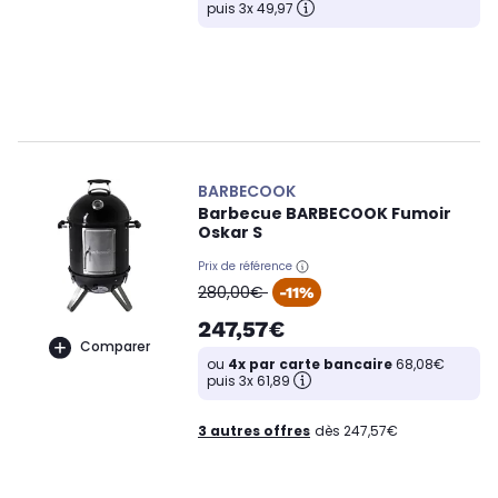
puis 3x 49,97
BARBECOOK
Barbecue BARBECOOK Fumoir
Oskar S
Prix de référence
oldPrice
280,00€
-11%
247,57€
Comparer
ou
4x par carte bancaire
68,08€
puis 3x 61,89
3 autres offres
dès 247,57€