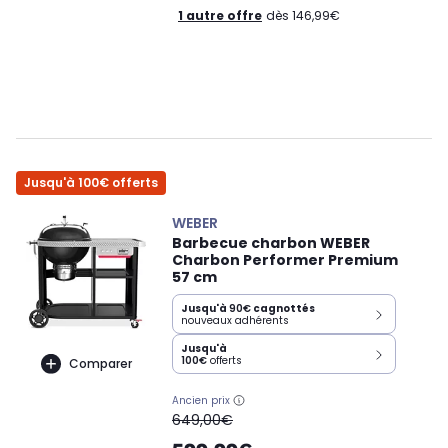
1 autre offre
dès 146,99€
Jusqu'à 100€ offerts
WEBER
Barbecue charbon WEBER
Charbon Performer Premium
57 cm
Jusqu'à
90€
cagnottés
nouveaux adhérents
Jusqu'à
100€
offerts
Comparer
Ancien prix
oldPrice
649,00€