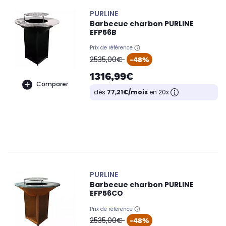
PURLINE
Barbecue charbon PURLINE
EFP56B
Prix de référence
oldPrice
2535,00€
-48%
1316,99€
Comparer
dès
77,21€/mois
en 20x
PURLINE
Barbecue charbon PURLINE
EFP56CO
Prix de référence
oldPrice
2535,00€
-48%