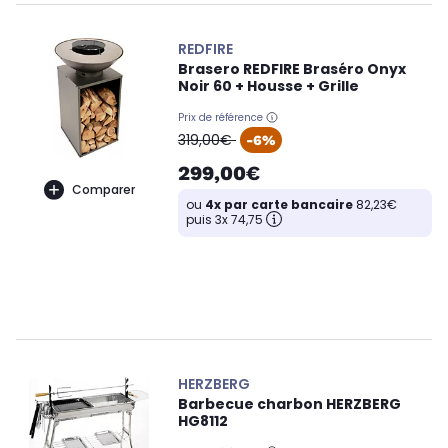
REDFIRE
Brasero REDFIRE Braséro Onyx
Noir 60 + Housse + Grille
Prix de référence
oldPrice
319,00€
-6%
299,00€
Comparer
ou
4x par carte bancaire
82,23€
puis 3x 74,75
HERZBERG
Barbecue charbon HERZBERG
HG8112