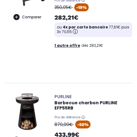
Prix de référence
oldPrice
350,05€
-19%
282,21€
Comparer
ou
4x par carte bancaire
77,61€ puis
3x 70,55
1 autre offre
dès 282,21€
PURLINE
Barbecue charbon PURLINE
EFP55RB
Prix de référence
oldPrice
870,00€
-50%
433,99€