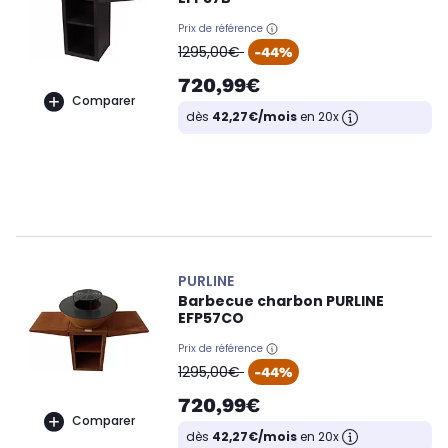
Prix de référence
oldPrice
1295,00€
-44%
720,99€
Comparer
dès
42,27€/mois
en 20x
PURLINE
Barbecue charbon PURLINE
EFP57CO
Prix de référence
oldPrice
1295,00€
-44%
720,99€
Comparer
dès
42,27€/mois
en 20x