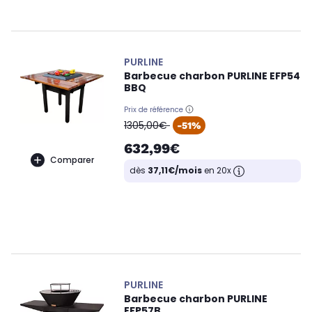
PURLINE
Barbecue charbon PURLINE EFP54
BBQ
Prix de référence
oldPrice
1305,00€
-51%
632,99€
Comparer
dès
37,11€/mois
en 20x
PURLINE
Barbecue charbon PURLINE
EFP57B