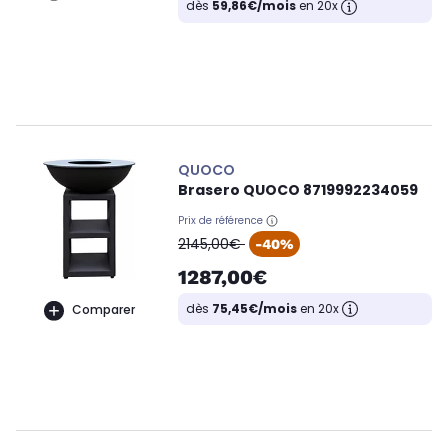
dès
59,86€/mois
en 20x
QUOCO
Brasero QUOCO 8719992234059
Prix de référence
oldPrice
2145,00€
-40%
1287,00€
dès
75,45€/mois
en 20x
Comparer