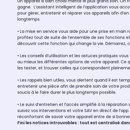
Un appareil si bien choisi mérite le plus grand soin. O
gagne. L’assistant intelligent de l’application vous a
pour gérer, entretenir et réparer vos appareils afin d’
longtemps.
• La mise en service vous aide pour une prise en main r
profitez tout de suite de l’ensemble de ses fonctions e
découvrir cette fonction qui change la vie. Démarrez, 
• Les conseils d’utilisation et les astuces pratiques vous
au mieux les différentes options de votre appareil. Ce
les tester, et trouver celles qui correspondent pleinem
• Les rappels bien utiles, vous alertent quand il est tem
entretenir une pièce afin de prendre soin de votre produ
soucis à le faire durer le plus longtemps possible.
• Le suivi d’entretien et l’accès simplifié à la réparatio
suivez vos interventions et votre SAV en direct de l’app.
réconfortant de savoir votre appareil entre de si bonn
Fini les notices introuvables : tout est centralisé da