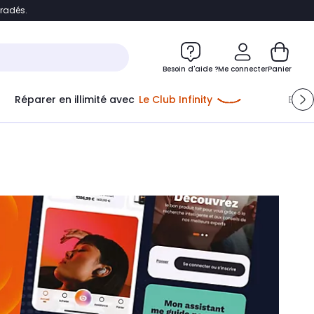
bradés.
e
Accéder directement au chatbot
Besoin d'aide ?
Me connecter
Panier
Réparer en illimité avec
Le Club Infinity
Econ