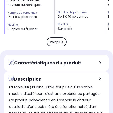
traditionnel pour des
sa
saveurs authentiques
Nombre de personnes
Nom
Nombre de personnes
De 8 à 10 personnes
De
De 4 à 6 personnes
Mobilité
Mob
Mobilité
Sur pieds
Sur
Sur pied ou à poser
Matière de la cuve
Mat
Matière de la cuve
en acier
en 
en acier émaillé
Voir plus
Couvercle
Cou
Couvercle
Non
No
Non
Dimension de la surface de
Dim
Dimension de la surface de
Caractéristiques du produit
cuisson
cui
cuisson
Ø 85 cm
Di
Ø38cm
Nombre de grilles / plaques
Nom
Nombre de grilles / plaques
Description
Non concerné
1 g
1 grille
La table BBQ Purline EFP54 est plus qu'un simple
Thermomètre
Th
Thermomètre
Non
No
Non
meuble d'extérieur : c'est une expérience partagée.
Ce produit polyvalent 2 en 1 associe la chaleur
De la surface de cuisson
De 
De la surface de cuisson
Acier
Aci
Acier
douillette d'une cuisinière à la fonctionnalité d'un
De la cuve
De 