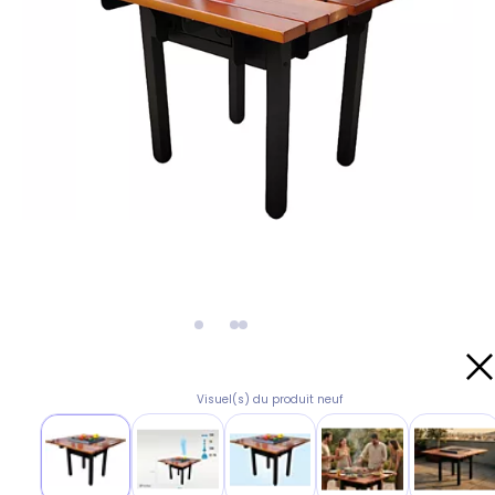
Visuel(s) du produit neuf