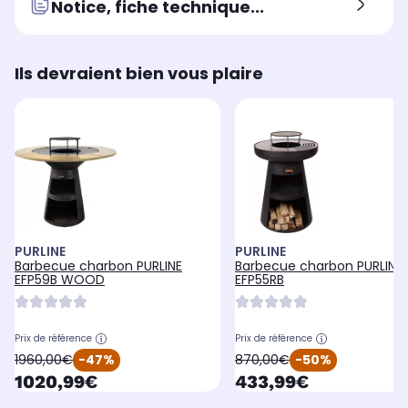
Notice, fiche technique...
Ils devraient bien vous plaire
PURLINE
PURLINE
Barbecue charbon PURLINE
Barbecue charbon PURLINE
EFP59B WOOD
EFP55RB
Prix de référence
Prix de référence
oldPrice
oldPrice
1960,00€
-47%
870,00€
-50%
currentPrice
currentPrice
1020,99€
433,99€