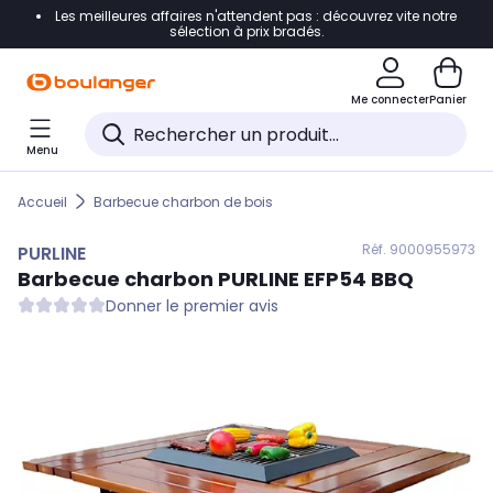
Les meilleures affaires n'attendent pas : découvrez vite notre
Accéder directement à la navigation
sélection à prix bradés.
Accéder directement au contenu
Me connecter
Panier
Accéder directement au pied de page
Menu
Accéder directement au chatbot
Accueil
Barbecue charbon de bois
Réf. 900
0955973
PURLINE
Barbecue charbon
PURLINE
EFP54 BBQ
Donner le premier avis