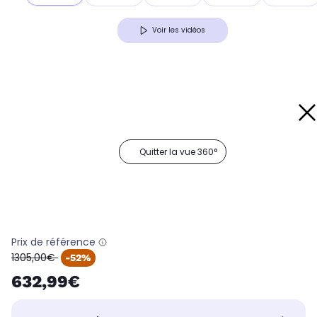
Voir les vidéos
Quitter la vue 360°
Prix de référence
oldPrice
1305,00€
-52%
632,99€