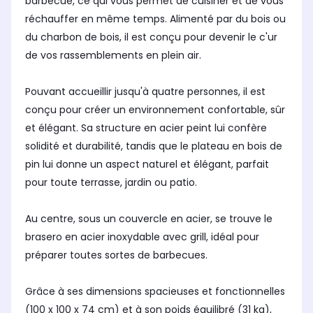
barbecue, ce qui vous permet de cuisiner et de vous
De la cuve
Acier
Aci
Acier émaillé
réchauffer en même temps. Alimenté par du bois ou
du charbon de bois, il est conçu pour devenir le c'ur
de vos rassemblements en plein air.
Pouvant accueillir jusqu'à quatre personnes, il est
conçu pour créer un environnement confortable, sûr
et élégant. Sa structure en acier peint lui confère
solidité et durabilité, tandis que le plateau en bois de
pin lui donne un aspect naturel et élégant, parfait
pour toute terrasse, jardin ou patio.
Au centre, sous un couvercle en acier, se trouve le
brasero en acier inoxydable avec grill, idéal pour
préparer toutes sortes de barbecues.
Grâce à ses dimensions spacieuses et fonctionnelles
(100 x 100 x 74 cm) et à son poids équilibré (31 kg),