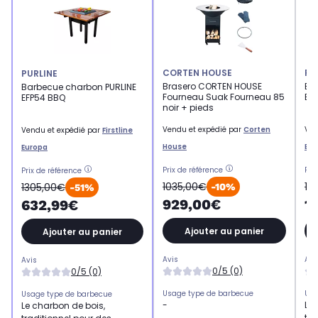
CORTEN HOUSE
PU
PURLINE
Brasero CORTEN HOUSE
Ba
Barbecue charbon PURLINE
Fourneau Suak Fourneau 85
EF
EFP54 BBQ
noir + pieds
Vendu et expédié par
Corten
Ven
Vendu et expédié par
Firstline
House
Eur
Europa
Prix de référence
Pri
Prix de référence
1035,00€
19
1305,00€
-10%
-51%
929,00€
1
632,99€
Ajouter au panier
Ajouter au panier
Avis
Avi
Avis
0/5 (0)
0/5 (0)
Usage type de barbecue
Usa
Usage type de barbecue
-
Le 
Le charbon de bois,
tra