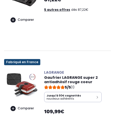
5 autres offres
dès 87,22€
Comparer
Fabriqué en France
LAGRANGE
Gaufrier LAGRANGE super 2
antiadhésif rouge coeur
5/5
(1)
Jusqu'à
90€
cagnottés
nouveaux adhérents
Comparer
109,99€