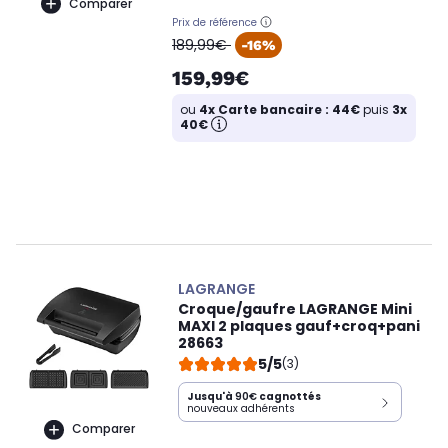
Comparer
Prix de référence
oldPrice
189,99€
-16%
159,99€
ou
4x Carte bancaire : 44€
puis
3x
40€
LAGRANGE
Croque/gaufre LAGRANGE Mini
MAXI 2 plaques gauf+croq+pani
28663
5/5
(3)
Jusqu'à
90€
cagnottés
nouveaux adhérents
Comparer