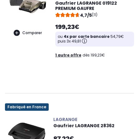
Gaufrier LAGRANGE 019122
PREMIUM GAUFRE
4,7/5
(11)
199,23€
Comparer
ou
4x par carte bancaire
54,79€
puis 3x 49,81
1 autre offre
dès 199,23€
Fabriqué en France
LAGRANGE
Gaufrier LAGRANGE 28362
87,22€