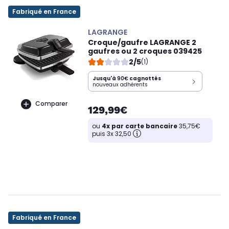
Fabriqué en France
LAGRANGE
Croque/gaufre LAGRANGE 2
gaufres ou 2 croques 039425
2/5
(1)
Jusqu'à
90€
cagnottés
nouveaux adhérents
Comparer
129,99€
ou
4x par carte bancaire
35,75€
puis 3x 32,50
Fabriqué en France