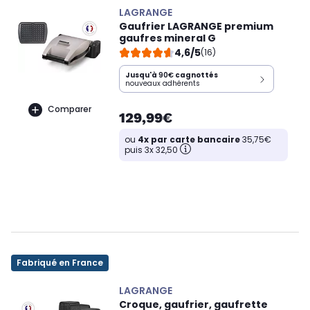
LAGRANGE
Gaufrier LAGRANGE premium
gaufres mineral G
4,6/5
(16)
Jusqu'à
90€
cagnottés
nouveaux adhérents
Comparer
129,99€
ou
4x par carte bancaire
35,75€
puis 3x 32,50
Fabriqué en France
LAGRANGE
Croque, gaufrier, gaufrette