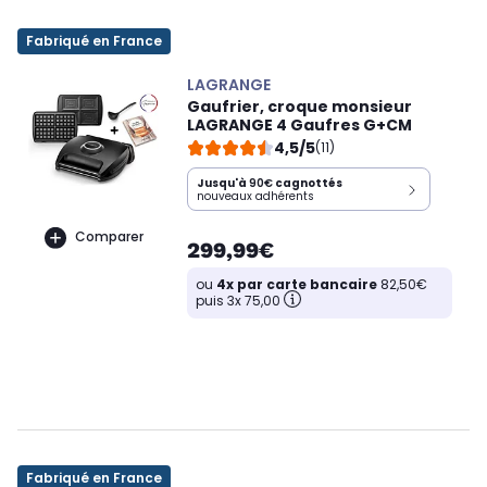
Fabriqué en France
LAGRANGE
Gaufrier, croque monsieur
LAGRANGE 4 Gaufres G+CM
4,5/5
(11)
Jusqu'à
90€
cagnottés
nouveaux adhérents
Comparer
299,99€
ou
4x par carte bancaire
82,50€
puis 3x 75,00
Fabriqué en France