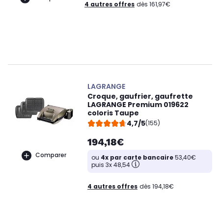
4 autres offres
dès 161,97€
LAGRANGE
Croque, gaufrier, gaufrette
LAGRANGE Premium 019622
coloris Taupe
4,7/5
(155)
194,18€
Comparer
ou
4x par carte bancaire
53,40€
puis 3x 48,54
4 autres offres
dès 194,18€