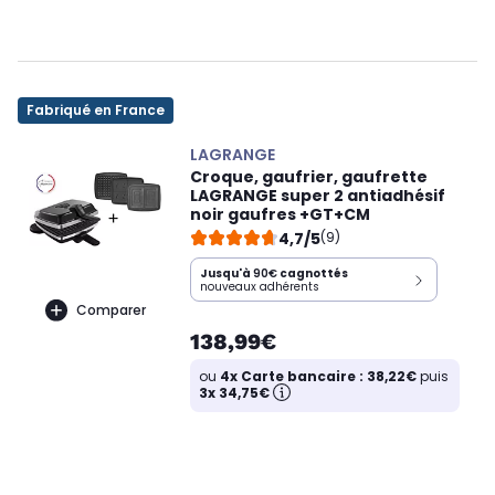
Fabriqué en France
LAGRANGE
Croque, gaufrier, gaufrette
LAGRANGE super 2 antiadhésif
noir gaufres +GT+CM
4,7/5
(9)
Jusqu'à
90€
cagnottés
nouveaux adhérents
Comparer
138,99€
ou
4x Carte bancaire : 38,22€
puis
3x 34,75€