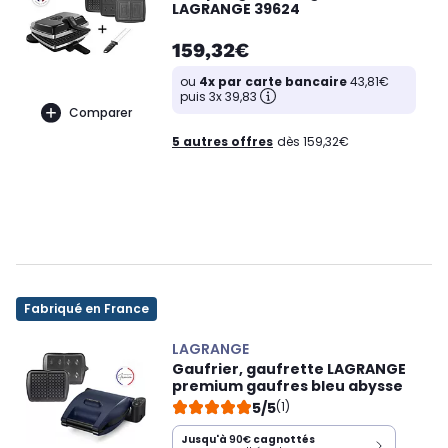
LAGRANGE 39624
159,32€
ou
4x par carte bancaire
43,81€
puis 3x 39,83
Comparer
5 autres offres
dès 159,32€
Fabriqué en France
LAGRANGE
Gaufrier, gaufrette LAGRANGE
premium gaufres bleu abysse
5/5
(1)
Jusqu'à
90€
cagnottés