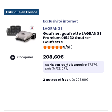
Fabriqué en France
Exclusivité internet
LAGRANGE
Gaufrier, gaufrette LAGRANGE
Premium 019232 Gaufre-
Gaufrette
5/5
(1)
208,60€
Comparer
ou
4x par carte bancaire
57,37€
puis 3x 52,15
2 autres offres
dès 208,60€