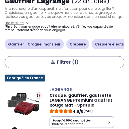
Gaufrier Lagrange
(22 articles)
À la recherche d'un appareil multifonction pour cuire et griller ?
Choisissez un gaufrier - croque-monsieur de chez Lagrange et
réalisez vos gaufres et vos croque-monsieur dans un seul et unique
appareil. Grâce à ses plaques en fonte d'aluminium, le gaufrier -
Lire la suite
croque-monsieur Lagrange vous accompagne dans vos
*Un crédit vous engage et doit être remboursé. Vérifiez vos capacités de
différentes préparations. Les plaques ont l'avantage d'être
remboursement avant de vous engager.
amovibles et donc faciles à nettoyer.
Gaufrier - Croque-monsieur
Crêpière
Crêpière électriq
Filtrer
(1)
Fabriqué en France
LAGRANGE
Croque, gaufrier, gaufrette
LAGRANGE Premium Gaufres
Rouge Mat - Spatule
4,8/5
(243)
Jusqu'à
90€
cagnottés
nouveaux adhérents