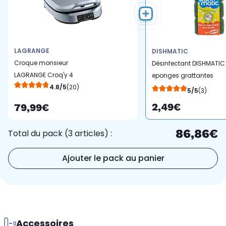
LAGRANGE
DISHMATIC
Croque monsieur
Désinfectant DISHMATIC
LAGRANGE Croq'y 4
eponges grattantes
4.8/5
(20)
vertes x3
5/5
(3)
2,49€
79,99€
86,86€
Total du pack (3 articles) :
Ajouter le pack au panier
Accessoires