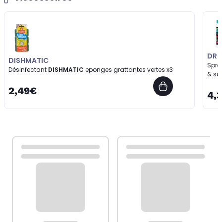
DR 
DISHMATIC
Spra
Désinfectant
DISHMATIC
eponges grattantes vertes x3
& su
2,49€
4,