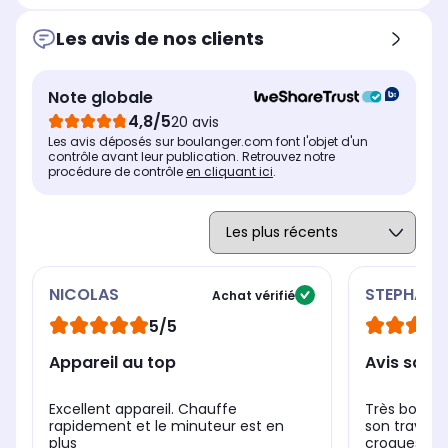
Plaques
Pla
Plaques
Fixes
Am
Fixes
Les avis de nos clients
Nombre de plaques fournies
Nom
Nombre de plaques fournies
2
3
1
Note globale
Parois froides
Par
Parois froides
Non
No
Non
4,8/5
20 avis
Les avis déposés sur boulanger.com font l'objet d'un
contrôle avant leur publication. Retrouvez notre
procédure de contrôle
en cliquant ici
.
NICOLAS
STEPHANE
Achat vérifié
5/5
Appareil au top
Avis satis
Excellent appareil. Chauffe
Très bon pr
rapidement et le minuteur est en
son travail,
plus
croques en