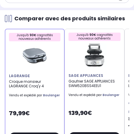
Comparer avec des produits similaires
Jusqu'à
90€
cagnottés
Jusqu'à
90€
cagnottés
nouveaux adhérents
nouveaux adhérents
SAGE APPLIANCES
LA
LAGRANGE
Gaufrier SAGE APPLIANCES
Cro
Croque monsieur
SWM520BSS4EEU1
LA
LAGRANGE Croq'y 4
Vendu et expédié par
Boulanger
Ven
Vendu et expédié par
Boulanger
Je
139,90€
79,99€
Pri
17
1