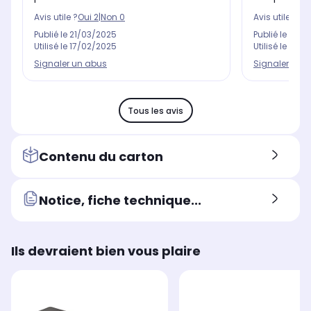
Avis utile ?
Oui
2
|
Non
0
Avis utile ?
Oui
Publié le
21/03/2025
Publié le
16/0
Utilisé le
17/02/2025
Utilisé le
22/0
Signaler un abus
Signaler un 
Tous les avis
Contenu du carton
Notice, fiche technique...
Ils devraient bien vous plaire