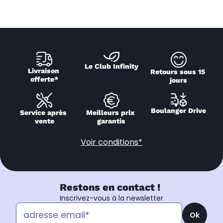
Le Club Infinity
Livraison 
Retours sous 15 
offerte*
jours
Boulanger Drive
Service après 
Meilleurs prix 
vente
garantis
Voir conditions*
Restons en contact !
Inscrivez-vous à la newsletter
Ok