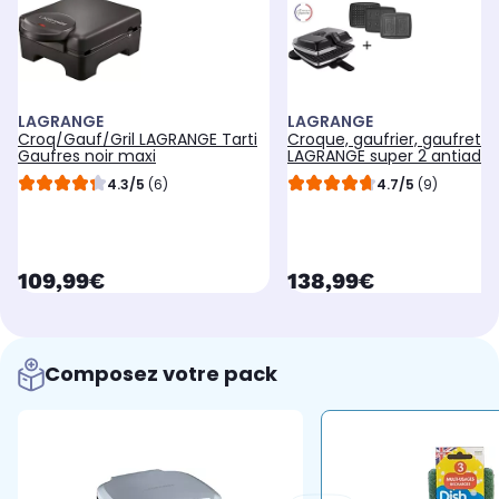
LAGRANGE
LAGRANGE
Croq/Gauf/Gril LAGRANGE Tarti
Croque, gaufrier, gaufrette
Gaufres noir maxi
LAGRANGE super 2 antiadhé
noir gaufres +GT+CM
4.3/5
(6)
4.7/5
(9)
currentPrice
currentPrice
109,99€
138,99€
Composez votre pack