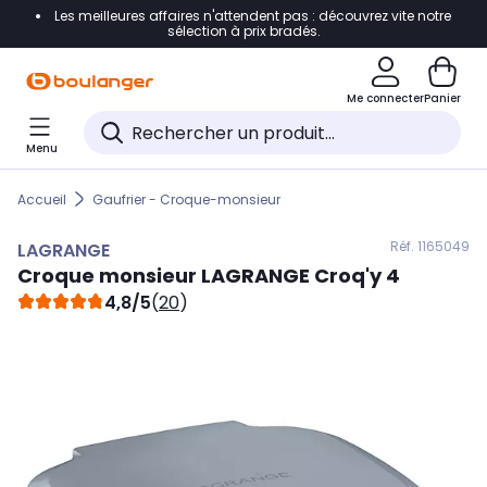
Les meilleures affaires n'attendent pas : découvrez vite notre
Accéder directement à la navigation
sélection à prix bradés.
Accéder directement au contenu
Me connecter
Panier
Accéder directement au pied de page
Menu
Accéder directement au chatbot
Accueil
Gaufrier - Croque-monsieur
Réf. 116
5049
LAGRANGE
Croque monsieur
LAGRANGE
Croq'y 4
4,8/5
(
20
)