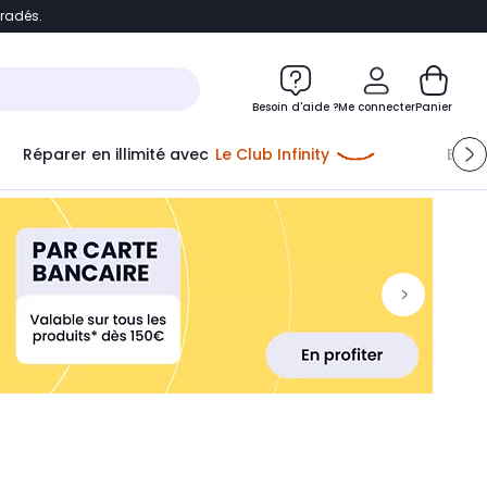
bradés.
ontenu
Accéder directement au pied de page
Besoin d'aide ?
Me connecter
Panier
Réparer en illimité avec
Le Club Infinity
Econ
Me connecter
Nouveau client
Créer mon compte
ou me connecter avec