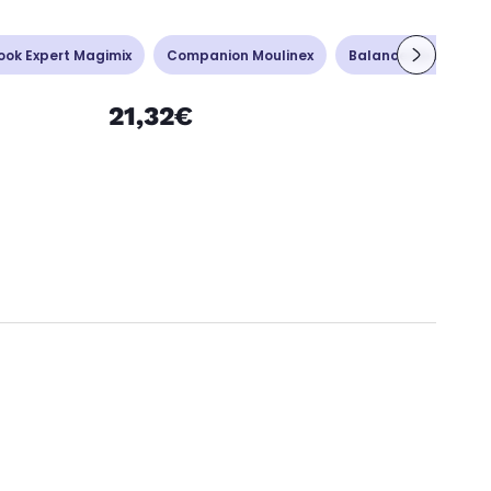
ook Expert Magimix
Companion Moulinex
Balance de cuisine
21,32€