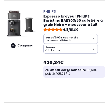
PHILIPS
Expresso broyeur PHILIPS
Baristina BAR303/60 cafetière à
grain Noire + mousseur à Lait
4,8/5
(20)
Jusqu'à
90€
cagnottés
nouveaux adhérents
Comparer
Pensez
à la location
420,34€
ou
4x par carte bancaire
115,60€
puis 3x 105,08