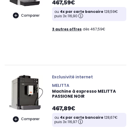
467,59€
ou
4x par carte bancaire
128,59€
Comparer
puis 3x 116,90
3 autres offres
dès 467,59€
Exclusivité internet
MELITTA
Machine à expresso MELITTA
PASSIONE NOIR
467,89€
ou
4x par carte bancaire
128,67€
Comparer
puis 3x 116,97