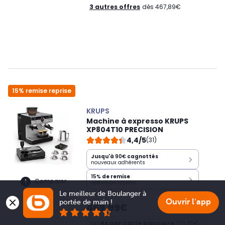
3 autres offres
dès 467,89€
15% remise reprise
KRUPS
Machine à expresso KRUPS
XP804T10 PRECISION
4,4/5
(31)
Jusqu'à
90€
cagnottés
nouveaux adhérents
15%
de remise
Comparer
opération reprise
Le meilleur de Boulanger à 
Ouvrir l'app
portée de main !
469,99€
ou
4x par carte bancaire
129,25€