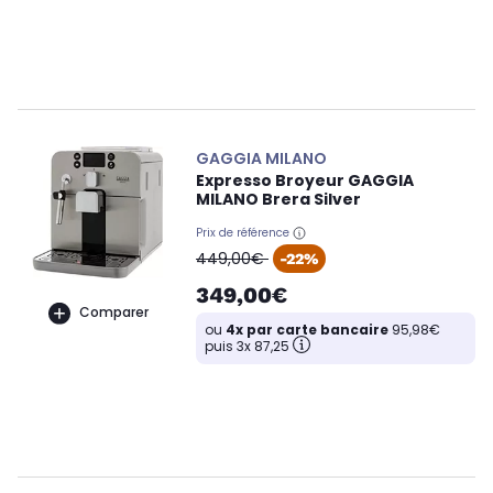
GAGGIA MILANO
Expresso Broyeur GAGGIA
MILANO Brera Silver
Prix de référence
oldPrice
449,00€
-22%
349,00€
Comparer
ou
4x par carte bancaire
95,98€
puis 3x 87,25