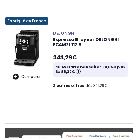
Fabriqué en France
DELONGHI
Expresso Broyeur DELONGHI
ECAM21.117.B
341,29€
ou
4x Carte bancaire : 93,85€
puis
3x 85,32€
Comparer
2 autres offres
dès 341,29€