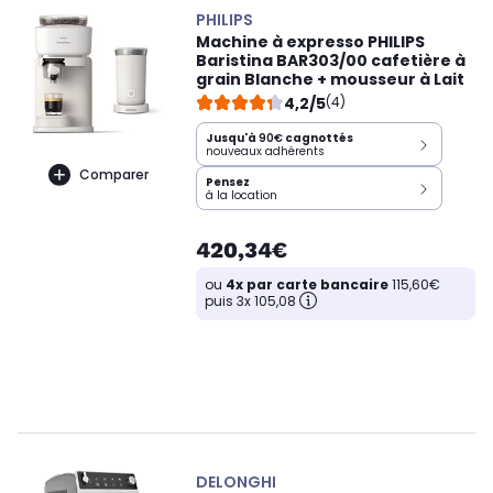
PHILIPS
Machine à expresso PHILIPS
Baristina BAR303/00 cafetière à
grain Blanche + mousseur à Lait
4,2/5
(4)
Jusqu'à
90€
cagnottés
nouveaux adhérents
Comparer
Pensez
à la location
420,34€
ou
4x par carte bancaire
115,60€
puis 3x 105,08
DELONGHI