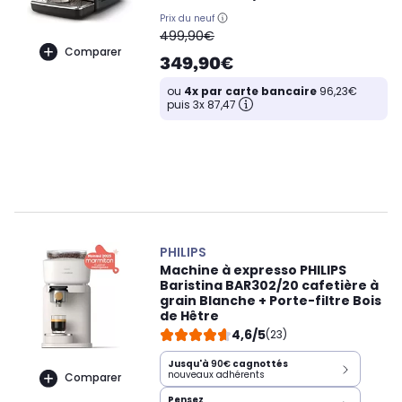
Prix du neuf
oldPrice
499,90€
Comparer
349,90€
ou
4x par carte bancaire
96,23€
puis 3x 87,47
PHILIPS
Machine à expresso PHILIPS
Baristina BAR302/20 cafetière à
grain Blanche + Porte-filtre Bois
de Hêtre
4,6/5
(23)
Jusqu'à
90€
cagnottés
nouveaux adhérents
Comparer
Pensez