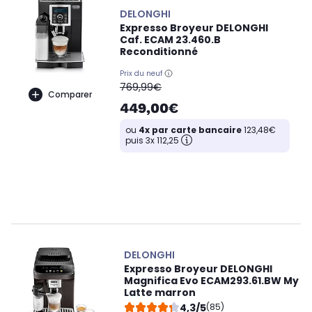
DELONGHI
Expresso Broyeur DELONGHI
Caf. ECAM 23.460.B
Reconditionné
Prix du neuf
oldPrice
769,99€
Comparer
449,00€
ou
4x par carte bancaire
123,48€
puis 3x 112,25
DELONGHI
Expresso Broyeur DELONGHI
Magnifica Evo ECAM293.61.BW My
Latte marron
4,3/5
(85)