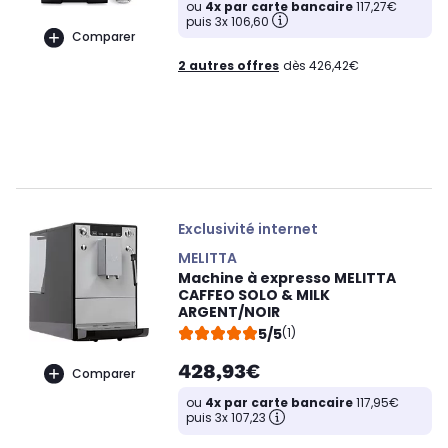
ou
4x par carte bancaire
117,27€
puis 3x 106,60
Comparer
2 autres offres
dès 426,42€
Exclusivité internet
MELITTA
Machine à expresso MELITTA
CAFFEO SOLO & MILK
ARGENT/NOIR
5/5
(1)
428,93€
Comparer
ou
4x par carte bancaire
117,95€
puis 3x 107,23