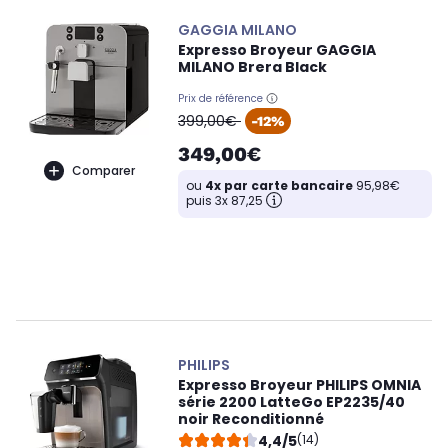
GAGGIA MILANO
Expresso Broyeur GAGGIA
MILANO Brera Black
Prix de référence
oldPrice
399,00€
-12%
349,00€
Comparer
ou
4x par carte bancaire
95,98€
puis 3x 87,25
PHILIPS
Expresso Broyeur PHILIPS OMNIA
série 2200 LatteGo EP2235/40
noir Reconditionné
4,4/5
(14)