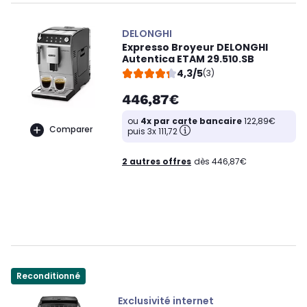
DELONGHI
Expresso Broyeur DELONGHI
Autentica ETAM 29.510.SB
4,3/5
(3)
446,87€
ou
4x par carte bancaire
122,89€
Comparer
puis 3x 111,72
2 autres offres
dès 446,87€
Reconditionné
Exclusivité internet