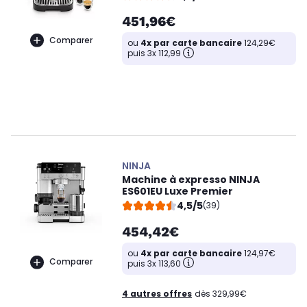
451,96€
Comparer
ou
4x par carte bancaire
124,29€
puis 3x 112,99
NINJA
Machine à expresso NINJA
ES601EU Luxe Premier
4,5/5
(39)
454,42€
ou
4x par carte bancaire
124,97€
Comparer
puis 3x 113,60
4 autres offres
dès 329,99€