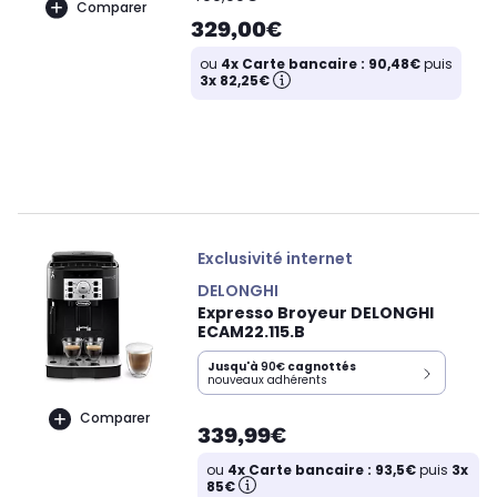
Comparer
329,00€
ou
4x Carte bancaire : 90,48€
puis
3x 82,25€
Exclusivité internet
DELONGHI
Expresso Broyeur DELONGHI
ECAM22.115.B
Jusqu'à
90€
cagnottés
nouveaux adhérents
Comparer
339,99€
ou
4x Carte bancaire : 93,5€
puis
3x
85€