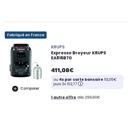
Fabriqué en France
KRUPS
Expresso Broyeur KRUPS
EA816B70
411,08€
ou
4x par carte bancaire
113,05€
puis 3x 102,77
Comparer
1 autre offre
dès 299,90€