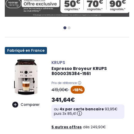
Fabriqué en France
KRUPS
Expresso Broyeur KRUPS
8000035384-1561
Prix de référence
oldPrice
419,90€
-18%
341,64€
Comparer
ou
4x par carte bancaire
93,95€
puis 3x 85,41
5 autres offres
dès 249,90€