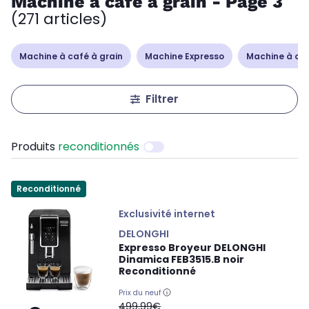
Machine à café à grain - Page 3
(271 articles)
Machine à café à grain
Machine Expresso
Machine à caf
Filtrer
Produits
reconditionnés
Reconditionné
Exclusivité internet
DELONGHI
Expresso Broyeur DELONGHI
Dinamica FEB3515.B noir
Reconditionné
Prix du neuf
oldPrice
499,99€