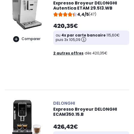
Expresso Broyeur DELONGHI
Autentica ETAM 29.513.WB
4,4/5
(47)
420,35€
ou
4x par carte bancaire
115,60€
Comparer
puis 3x 105,09
2 autres offres
dès 420,35€
DELONGHI
Expresso Broyeur DELONGHI
ECAM350.15.B
426,42€