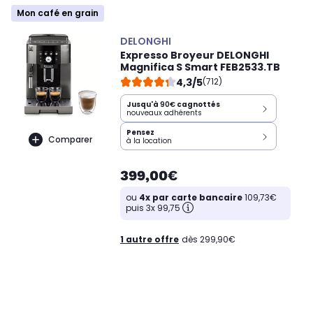
Mon café en grain
DELONGHI
Expresso Broyeur DELONGHI
Magnifica S Smart FEB2533.TB
4,3/5
(712)
Jusqu'à
90€
cagnottés
nouveaux adhérents
Pensez
Comparer
à la location
399,00€
ou
4x par carte bancaire
109,73€
puis 3x 99,75
1 autre offre
dès 299,90€