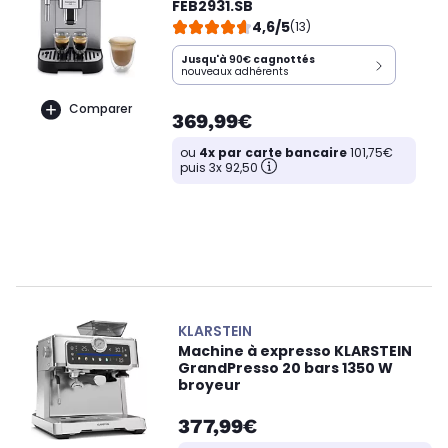
FEB2931.SB
4,6/5
(13)
Jusqu'à
90€
cagnottés
nouveaux adhérents
Comparer
369,99€
ou
4x par carte bancaire
101,75€
puis 3x 92,50
KLARSTEIN
Machine à expresso KLARSTEIN
GrandPresso 20 bars 1350 W
broyeur
377,99€