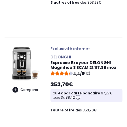
3 autres offres
dès 353,28€
Exclusivité internet
DELONGHI
Expresso Broyeur DELONGHI
Magnifica S ECAM 21.117.SB inox
4,4/5
(12)
353,70€
Comparer
ou
4x par carte bancaire
97,27€
puis 3x 88,42
1 autre offre
dès 353,70€