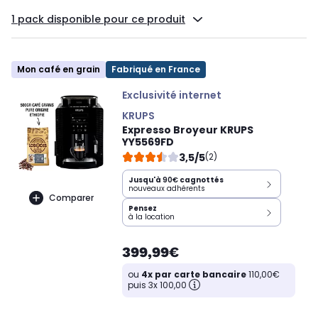
1 pack disponible pour ce produit
Mon café en grain
Fabriqué en France
Exclusivité internet
KRUPS
Expresso Broyeur KRUPS
YY5569FD
3,5/5
(2)
Jusqu'à
90€
cagnottés
nouveaux adhérents
Comparer
Pensez
à la location
399,99€
ou
4x par carte bancaire
110,00€
puis 3x 100,00