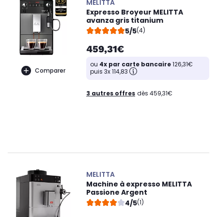
MELITTA
Expresso Broyeur MELITTA
avanza gris titanium
5/5
(4)
459,31€
ou
4x par carte bancaire
126,31€
Comparer
puis 3x 114,83
3 autres offres
dès 459,31€
MELITTA
Machine à expresso MELITTA
Passione Argent
4/5
(1)