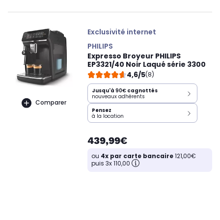
Exclusivité internet
PHILIPS
Expresso Broyeur PHILIPS
EP3321/40 Noir Laqué série 3300
4,6/5
(8)
Jusqu'à
90€
cagnottés
nouveaux adhérents
Comparer
Pensez
à la location
439,99€
ou
4x par carte bancaire
121,00€
puis 3x 110,00