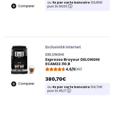
ou
4x par carte bancaire
103,95€
Comparer
puis 3x 94,50
Exclusivité internet
DELONGHI
Expresso Broyeur DELONGHI
ECAM22.110.B
4,6/5
(40)
380,70€
Comparer
ou
4x par carte bancaire
104,70€
puis 3x 95,17