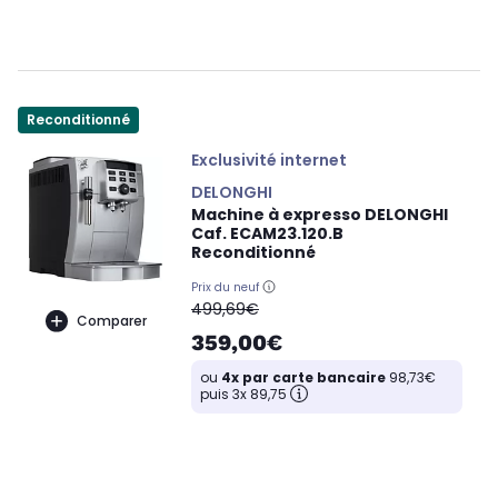
Reconditionné
Exclusivité internet
DELONGHI
Machine à expresso DELONGHI
Caf. ECAM23.120.B
Reconditionné
Prix du neuf
oldPrice
499,69€
Comparer
359,00€
ou
4x par carte bancaire
98,73€
puis 3x 89,75