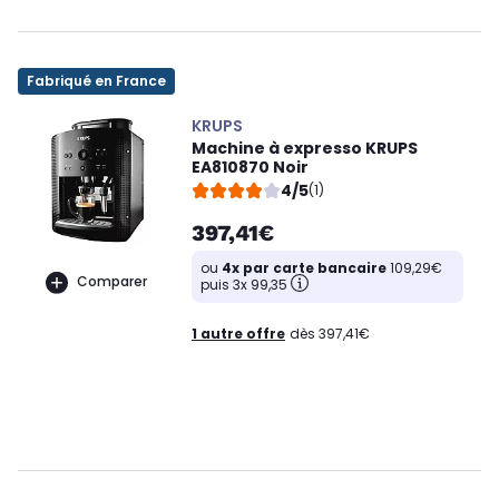
Fabriqué en France
KRUPS
Machine à expresso KRUPS
EA810870 Noir
4/5
(1)
397,41€
ou
4x par carte bancaire
109,29€
Comparer
puis 3x 99,35
1 autre offre
dès 397,41€