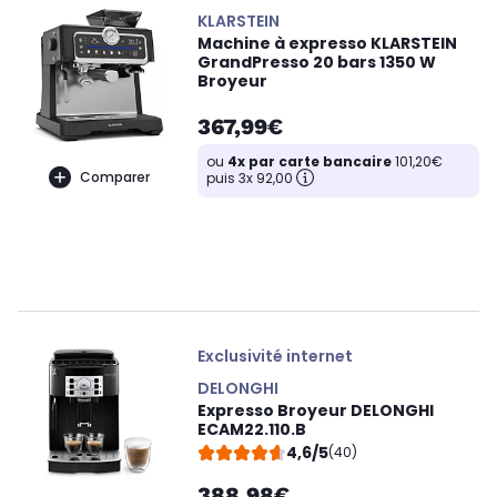
KLARSTEIN
Machine à expresso KLARSTEIN
GrandPresso 20 bars 1350 W
Broyeur
367,99€
ou
4x par carte bancaire
101,20€
Comparer
puis 3x 92,00
Exclusivité internet
DELONGHI
Expresso Broyeur DELONGHI
ECAM22.110.B
4,6/5
(40)
388,98€