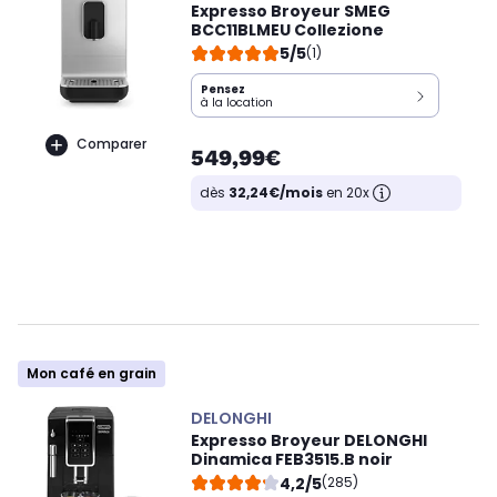
Expresso Broyeur SMEG
BCC11BLMEU Collezione
5/5
(1)
Pensez
à la location
Comparer
549,99€
dès
32,24€/mois
en 20x
Mon café en grain
DELONGHI
Expresso Broyeur DELONGHI
Dinamica FEB3515.B noir
4,2/5
(285)