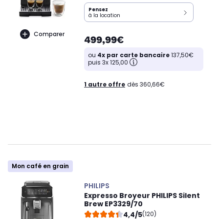
Pensez
à la location
Comparer
499,99€
ou
4x par carte bancaire
137,50€
puis 3x 125,00
1 autre offre
dès 360,66€
Mon café en grain
PHILIPS
Expresso Broyeur PHILIPS Silent
Brew EP3329/70
4,4/5
(120)