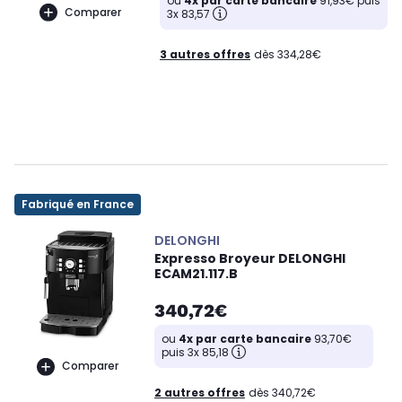
ou
4x par carte bancaire
91,93€ puis
Comparer
3x 83,57
3 autres offres
dès 334,28€
Fabriqué en France
DELONGHI
Expresso Broyeur DELONGHI
ECAM21.117.B
340,72€
ou
4x par carte bancaire
93,70€
puis 3x 85,18
Comparer
2 autres offres
dès 340,72€