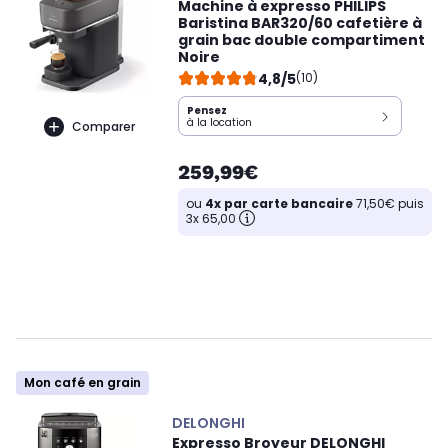
Machine à expresso PHILIPS
Baristina BAR320/60 cafetière à
grain bac double compartiment
Noire
4,8/5
(10)
Pensez
à la location
Comparer
259,99€
ou
4x par carte bancaire
71,50€ puis
3x 65,00
Mon café en grain
DELONGHI
Expresso Broyeur DELONGHI