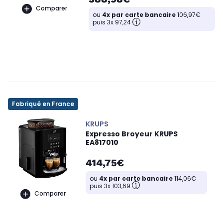
Comparer
ou
4x par carte bancaire
106,97€
puis 3x 97,24
Fabriqué en France
KRUPS
Expresso Broyeur KRUPS
EA817010
414,75€
ou
4x par carte bancaire
114,06€
puis 3x 103,69
Comparer