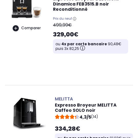
Dinamica FEB3515.B noir
Reconditionné
Prix du neuf
oldPrice
499,99€
Comparer
329,00€
ou
4x par carte bancaire
90,48€
puis 3x 82,25
MELITTA
Expresso Broyeur MELITTA
Caffeo SOLO noir
4,3/5
(14)
334,28€