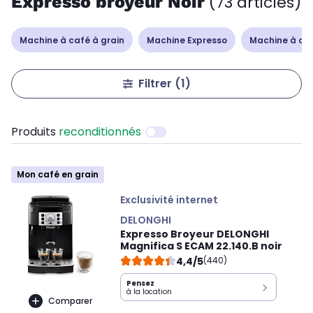
Expresso broyeur Noir
(73 articles)
Machine à café à grain
Machine Expresso
Machine à caf
Filtrer
(1)
Produits
reconditionnés
Mon café en grain
Exclusivité internet
DELONGHI
Expresso Broyeur DELONGHI
Magnifica S ECAM 22.140.B noir
4,4/5
(440)
Pensez
à la location
Comparer