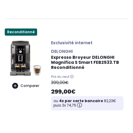
Reconditionné
Exclusivité internet
DELONGHI
Expresso Broyeur DELONGHI
Magnifica S Smart FEB2533.TB
Reconditionné
Prix du neuf
oldPrice
399,00€
Comparer
299,00€
ou
4x par carte bancaire
82,23€
puis 3x 74,75