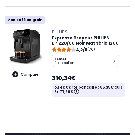
Mon café en grain
PHILIPS
Expresso Broyeur PHILIPS
EP1220/00 Noir Mat série 1200
4,2/5
(76)
Pensez
à la location
Comparer
310,34€
ou
4x Carte bancaire : 85,35€
puis
3x 77,58€