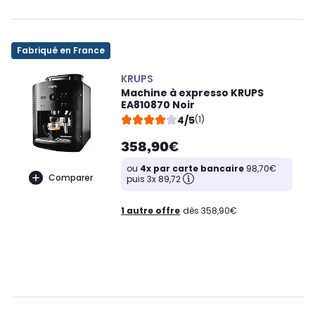
Fabriqué en France
KRUPS
Machine à expresso KRUPS
EA810870 Noir
4/5
(1)
358,90€
ou
4x par carte bancaire
98,70€
Comparer
puis 3x 89,72
1 autre offre
dès 358,90€