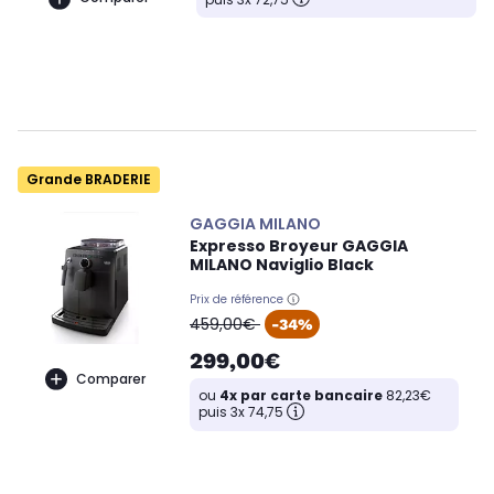
Grande BRADERIE
GAGGIA MILANO
Expresso Broyeur GAGGIA
MILANO Naviglio Black
Prix de référence
oldPrice
459,00€
-34%
299,00€
Comparer
ou
4x par carte bancaire
82,23€
puis 3x 74,75