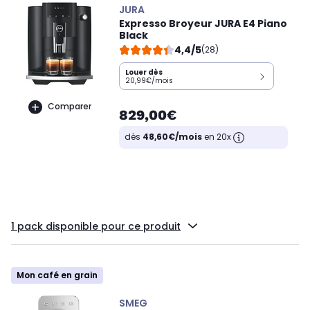
JURA
Expresso Broyeur JURA E4 Piano
Black
4,4/5
(28)
Louer dès
20,99€/mois
Comparer
829,00€
dès
48,60€/mois
en 20x
1 pack disponible pour ce produit
Mon café en grain
SMEG