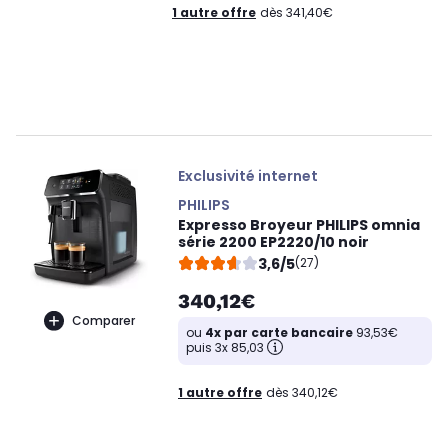
1 autre offre
dès 341,40€
Exclusivité internet
PHILIPS
Expresso Broyeur PHILIPS omnia
série 2200 EP2220/10 noir
3,6/5
(27)
340,12€
Comparer
ou
4x par carte bancaire
93,53€
puis 3x 85,03
1 autre offre
dès 340,12€