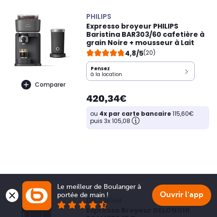
PHILIPS
Expresso broyeur PHILIPS
Baristina BAR303/60 cafetière à
grain Noire + mousseur à Lait
4,8/5
(20)
Pensez
à la location
Comparer
420,34€
ou
4x par carte bancaire
115,60€
puis 3x 105,08
Le meilleur de Boulanger à 
Ouvrir l'app
portée de main !
DELONGHI
Expresso Broyeur DELONGHI