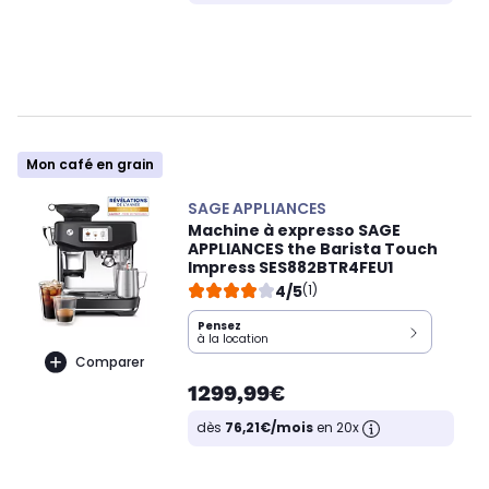
Mon café en grain
SAGE APPLIANCES
Machine à expresso SAGE
APPLIANCES the Barista Touch
Impress SES882BTR4FEU1
4/5
(1)
Pensez
à la location
Comparer
1299,99€
dès
76,21€/mois
en 20x