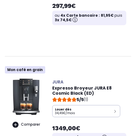
297,99€
ou
4x Carte bancaire : 81,95€
puis
3x 74,5€
Mon café en grain
JURA
Expresso Broyeur JURA E8
Cosmic Black (ED)
5/5
(1)
Louer dès
34,49€/mois
Comparer
1349,00€