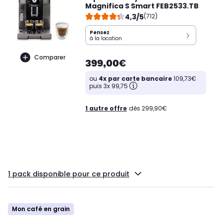
Magnifica S Smart FEB2533.TB
4,3/5
(712)
Pensez
à la location
Comparer
399,00€
ou
4x par carte bancaire
109,73€
puis 3x 99,75
1 autre offre
dès 299,90€
1 pack disponible pour ce produit
Mon café en grain