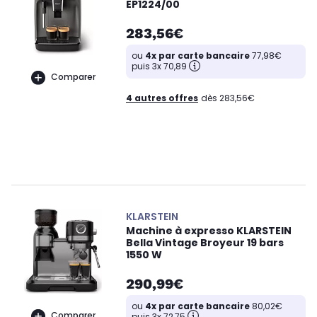
EP1224/00
283,56€
ou
4x par carte bancaire
77,98€
puis 3x 70,89
Comparer
4 autres offres
dès 283,56€
KLARSTEIN
Machine à expresso KLARSTEIN
Bella Vintage Broyeur 19 bars
1550 W
290,99€
ou
4x par carte bancaire
80,02€
Comparer
puis 3x 72,75