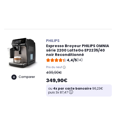
PHILIPS
Expresso Broyeur PHILIPS OMNIA
série 2200 LatteGo EP2235/40
noir Reconditionné
4,4/5
(14)
Prix du neuf
oldPrice
499,90€
Comparer
349,90€
ou
4x par carte bancaire
96,23€
puis 3x 87,47