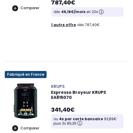
787,40€
Comparer
dès
46,16€/mois
en 20x
1 autre offre
dès 787,40€
Fabriqué en France
KRUPS
Expresso Broyeur KRUPS
EA815070
341,40€
ou
4x par carte bancaire
93,89€
puis 3x 85,35
Comparer