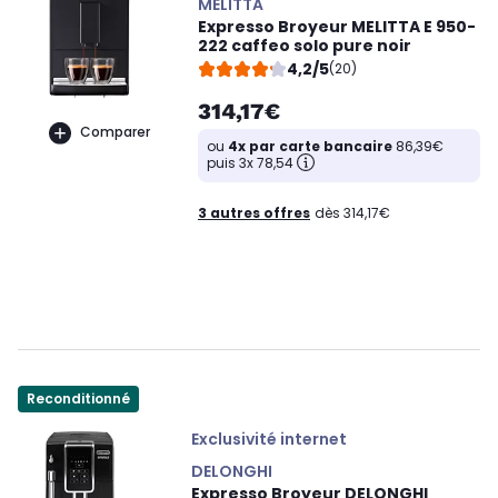
MELITTA
Expresso Broyeur MELITTA E 950-
222 caffeo solo pure noir
4,2/5
(20)
314,17€
Comparer
ou
4x par carte bancaire
86,39€
puis 3x 78,54
3 autres offres
dès 314,17€
Reconditionné
Exclusivité internet
DELONGHI
Expresso Broyeur DELONGHI