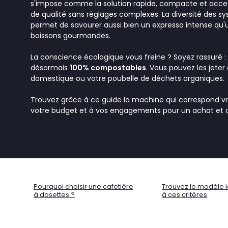
s'impose comme la solution rapide, compacte et access
de qualité sans réglages complexes. La diversité des s
permet de savourer aussi bien un expresso intense qu'
boissons gourmandes.
La conscience écologique vous freine ? Soyez rassuré :
désormais
100% compostables
. Vous pouvez les jete
domestique ou votre poubelle de déchets organiques.
Trouvez grâce à ce guide la machine qui correspond vra
votre budget et à vos engagements pour un achat et
Pourquoi choisir une cafetière
Trouvez le modèle 
à dosettes ?
à ces critères