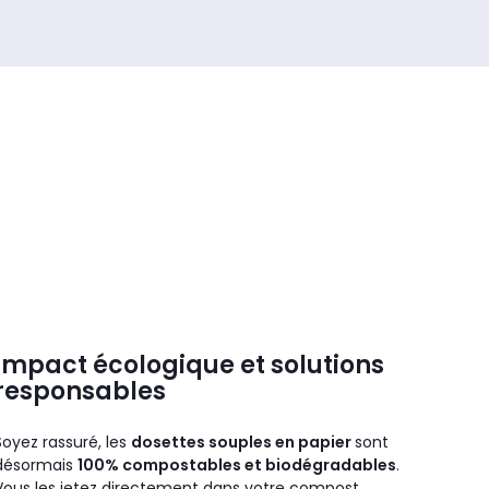
Impact écologique et solutions
responsables
Soyez rassuré, les
dosettes souples en papier
sont
désormais
100% compostables et biodégradables
.
Vous les jetez directement dans votre compost