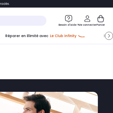
bradés.
e
Accéder directement au chatbot
Besoin d'aide ?
Me connecter
Panier
Réparer en illimité avec
Le Club Infinity
Econ