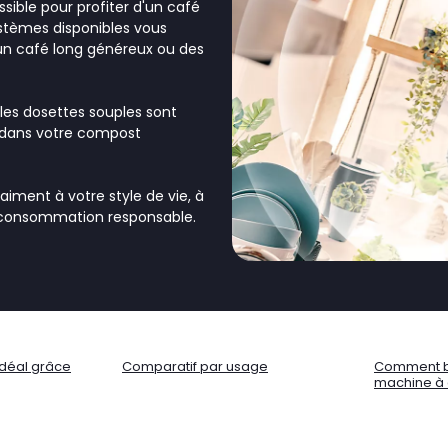
ible pour profiter d'un café
ystèmes disponibles vous
un café long généreux ou des
 les dosettes souples sont
r dans votre compost
iment à votre style de vie, à
 consommation responsable.
idéal grâce
Comparatif par usage
Comment bi
machine à 