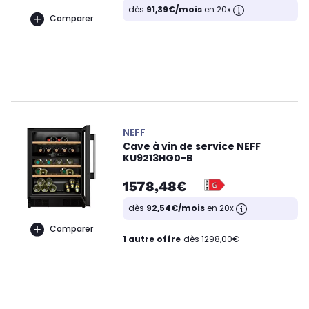
dès
91,39€/mois
en 20x
Comparer
NEFF
Cave à vin de service NEFF
KU9213HG0-B
1578,48€
dès
92,54€/mois
en 20x
Comparer
1 autre offre
dès 1298,00€