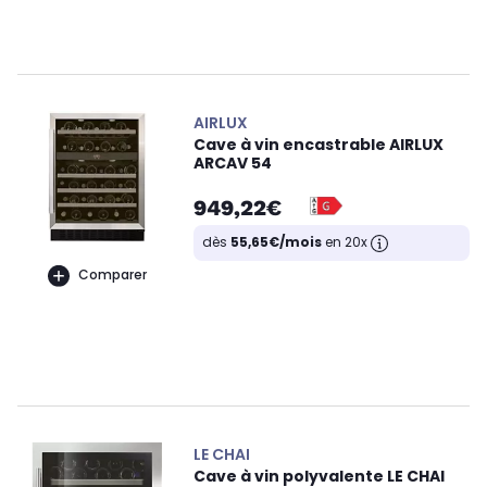
AIRLUX
Cave à vin encastrable AIRLUX
ARCAV 54
949,22€
dès
55,65€/mois
en 20x
Comparer
LE CHAI
Cave à vin polyvalente LE CHAI