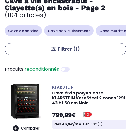
Cave à vin encastrable -
Clayette(s) en bois - Page 2
(104 articles)
Cave de service
Cave de vieillissement
Cave multi-tem
Filtrer
(1)
Produits
reconditionnés
KLARSTEIN
Cave à vin polyvalente
KLARSTEIN VeroSteel 2 zones 129L
43 bt 60 cm Noir
799,99€
dès
46,9€/mois
en 20x
Comparer