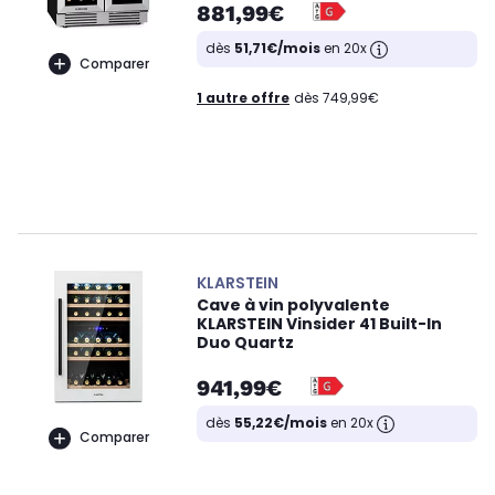
881,99€
dès
51,71€/mois
en 20x
Comparer
1 autre offre
dès 749,99€
KLARSTEIN
Cave à vin polyvalente
KLARSTEIN Vinsider 41 Built-In
Duo Quartz
941,99€
dès
55,22€/mois
en 20x
Comparer