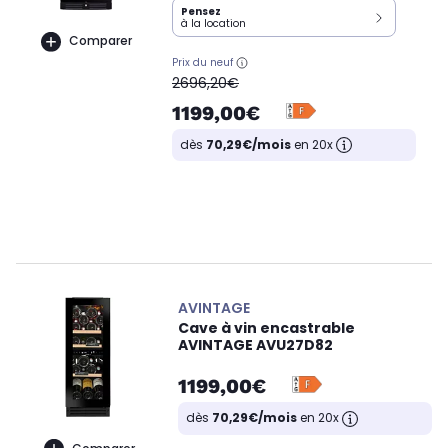
Pensez
à la location
Comparer
Prix du neuf
oldPrice
2696,20€
1199,00€
dès
70,29€/mois
en 20x
AVINTAGE
Cave à vin encastrable
AVINTAGE AVU27D82
1199,00€
dès
70,29€/mois
en 20x