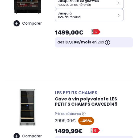
Jusqu'à
90€
cagnottés
nouveaux adhérents
Jusqu'à
15%
de remise
Comparer
1499,00€
dès
87,88€/mois
en 20x
LES PETITS CHAMPS
Cave à vin polyvalente LES
PETITS CHAMPS CAVCED149
Prix de référence
oldPrice
2999,00€
-49%
1499,99€
Comparer