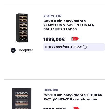
KLARSTEIN
Cave à vin polyvalente
KLARSTEIN Vinovilla Trio 144
bouteilles 3 zones
1699,99€
dès
99,66€/mois
en 20x
Comparer
LIEBHERR
Cave à vin polyvalente LIEBHERR
EWTgb1683-21 Reconditionné