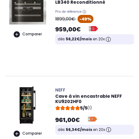
LB340 Reconditionné
Prix de référence
oldPrice
1899,00€
-49%
959,00€
Comparer
dès
56,22€/mois
en 20x
NEFF
Cave à vin encastrable NEFF
KU9202HF0
5/5
(1)
961,00€
dès
56,34€/mois
en 20x
Comparer