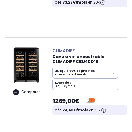
dès
73,22€/mois
en 20x
CLIMADIFF
Cave à vin encastrable
CLIMADIFF CBU40D1B
Jusqu'à
90€
cagnottés
nouveaux adhérents
Louer dès
32,99€/mois
Comparer
1269,00€
dès
74,40€/mois
en 20x