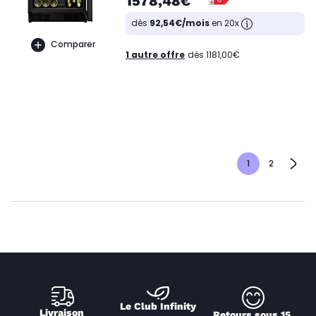
1578,48€
dès
92,54€/mois
en 20x
Comparer
1 autre offre
dès 1181,00€
1
2
Le Club Infinity
Livraison 
Retours sous 15 