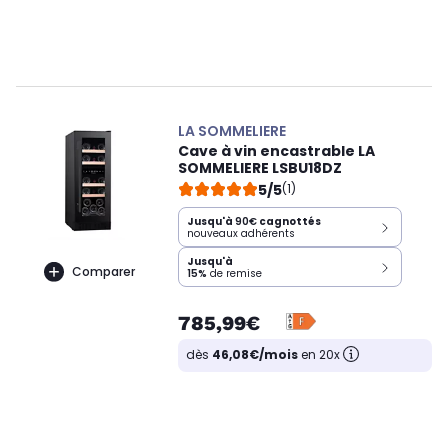
LA SOMMELIERE
Cave à vin encastrable LA
SOMMELIERE LSBU18DZ
5/5
(1)
Jusqu'à
90€
cagnottés
nouveaux adhérents
Jusqu'à
Comparer
15%
de remise
785,99€
dès
46,08€/mois
en 20x