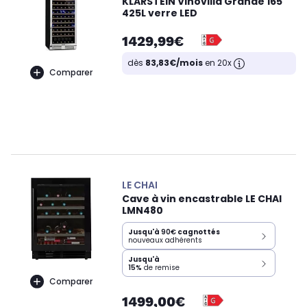
KLARSTEIN Vinovilla Grande 165
425L verre LED
1429,99€
dès
83,83€/mois
en 20x
Comparer
LE CHAI
Cave à vin encastrable LE CHAI
LMN480
Jusqu'à
90€
cagnottés
nouveaux adhérents
Jusqu'à
15%
de remise
Comparer
1499,00€