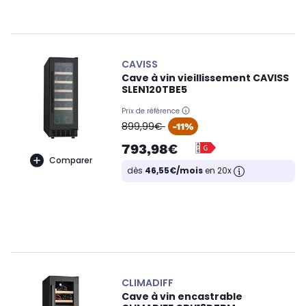
CAVISS
Cave à vin vieillissement CAVISS
SLEN120TBE5
Prix de référence
oldPrice
899,99€
-11%
793,98€
Comparer
dès
46,55€/mois
en 20x
CLIMADIFF
Cave à vin encastrable