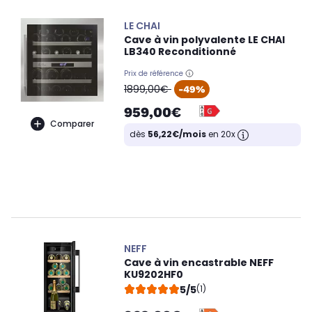
LE CHAI
Cave à vin polyvalente LE CHAI
LB340 Reconditionné
Prix de référence
oldPrice
1899,00€
-49%
959,00€
Comparer
dès
56,22€/mois
en 20x
NEFF
Cave à vin encastrable NEFF
KU9202HF0
5/5
(1)