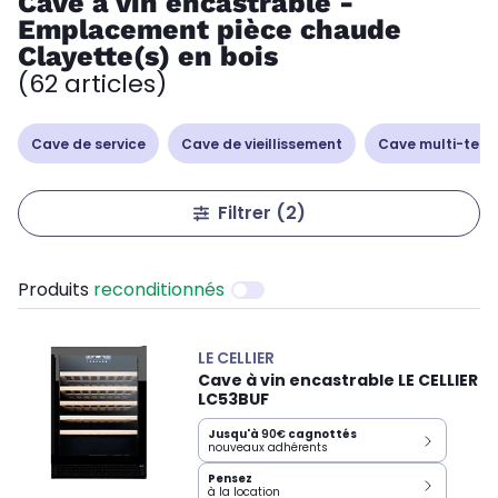
Cave à vin encastrable -
Emplacement pièce chaude
Clayette(s) en bois
(62 articles)
Cave de service
Cave de vieillissement
Cave multi-tem
Filtrer
(2)
Produits
reconditionnés
LE CELLIER
Cave à vin encastrable LE CELLIER
LC53BUF
Jusqu'à
90€
cagnottés
nouveaux adhérents
Pensez
à la location