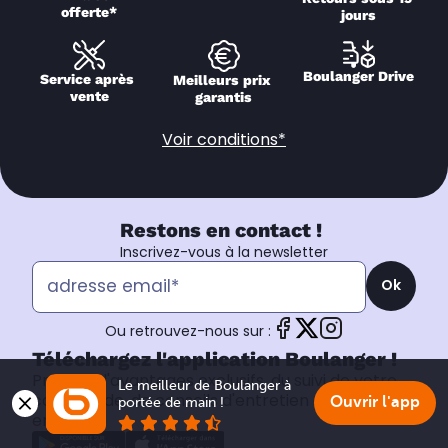
offerte*
jours
Boulanger Drive
Service après 
Meilleurs prix 
vente
garantis
Voir conditions*
Restons en contact !
Inscrivez-vous à la newsletter
Ok
Ou retrouvez-nous sur :
Téléchargez l'application Boulanger !
Profitez d'avantages exclusifs, du suivi de votre
Le meilleur de Boulanger à 
commande, de conseils d'entretien et plus
Ouvrir l'app
portée de main !
encore.