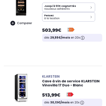
Jusqu'à
90€
cagnottés
nouveaux adhérents
Pensez
à la location
Comparer
503,99€
dès
29,55€/mois
en 20x
KLARSTEIN
Cave à vin de service KLARSTEIN
Vinovilla 17 Duo - Blanc
513,99€
dès
30,13€/mois
en 20x