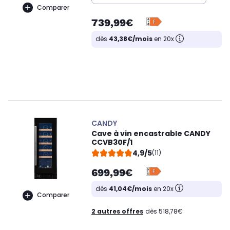
Comparer
739,99€
dès
43,38€/mois
en 20x
CANDY
Cave à vin encastrable CANDY
CCVB30F/1
4,9/5
(11)
699,99€
dès
41,04€/mois
en 20x
Comparer
2 autres offres
dès 518,78€