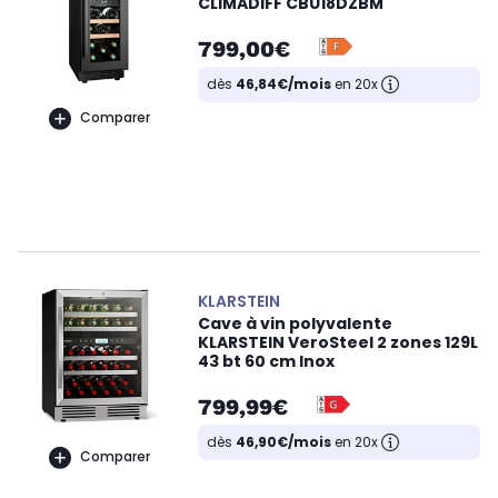
CLIMADIFF CBU18DZBM
799,00€
dès
46,84€/mois
en 20x
Comparer
KLARSTEIN
Cave à vin polyvalente
KLARSTEIN VeroSteel 2 zones 129L
43 bt 60 cm Inox
799,99€
dès
46,90€/mois
en 20x
Comparer