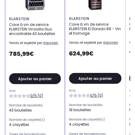
KLARSTEIN
LE
KLARSTEIN
Cave à vin de service
Cav
Cave à vin de service
KLARSTEIN El Dorado 89 - Vin
PE
KLARSTEIN Vinovilla Duo
et fromage
encastrable 43 bouteilles
Vendu et expédié par
Klarstein
Ven
Vendu et expédié par
Klarstein
624,99€
7
785,99€
Ajouter au panier
Ajouter au panier
Avis
Avi
Avis
0/5 (0)
0/5 (0)
Nombre de bouteilles
Nom
Nombre de bouteilles
18 bouteilles
53 
43 bouteilles
Nombre de clayette(s)
Nom
Nombre de clayette(s)
4 clayettes
5 c
4 clayettes
Zones de températures
Zon
Zones de températures