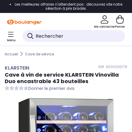
Les meilleures affaires n'attendent pas : découvrez vite notre
Accéder directement à la navigation
sélection à prix bradés.
Accéder directement au contenu
Me connecter
Panier
Accéder directement au pied de page
Menu
Accéder directement au chatbot
Accueil
Cave de service
Réf. 900
0236178
KLARSTEIN
Cave à vin de service
KLARSTEIN
Vinovilla
Duo encastrable 43 bouteilles
Donner le premier avis