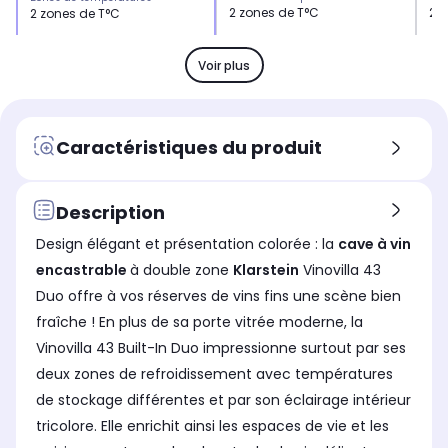
2 zones de T°C
2 
2 zones de T°C
L x H x P
L x 
L x H x P
39.5 x 84 x 58 cm
54 
-
Voir plus
Réglage température
Rég
Réglage température
électronique via écran
éle
électronique via écran
Niveau sonore
Niv
Niveau sonore
Caractéristiques du produit
Niveau sonore de 41 dB
Sil
Niveau sonore de 43 dB
Nombre de bouteilles (présent
Nom
Nombre de bouteilles (présent
sur le Label Energie)
sur
sur le Label Energie)
Description
18.0
53
43.0
Design élégant et présentation colorée : la
cave à vin
Label énergie (présent sur le
Lab
Label énergie (présent sur le
Label Energie)
Lab
Label Energie)
encastrable
à double zone
Klarstein
Vinovilla 43
F
G
G
Duo offre à vos réserves de vins fins une scène bien
Matériau des clayettes
Mat
Matériau des clayettes
fraîche ! En plus de sa porte vitrée moderne, la
Bois
Bo
Bois
Vinovilla 43 Built-In Duo impressionne surtout par ses
Filtre à charbon
Fil
Filtre à charbon
deux zones de refroidissement avec températures
Oui
No
Non
de stockage différentes et par son éclairage intérieur
tricolore. Elle enrichit ainsi les espaces de vie et les