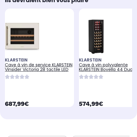
Ils devraient bien vous plaire
KLARSTEIN
KLARSTEIN
Cave à vin de service KLARSTEIN
Cave à vin polyvalente
Vinsider Victoria 28 tactile LED
KLARSTEIN Bovella 44 Duo+
2 zones Tactile
currentPrice
currentPrice
687,99€
574,99€