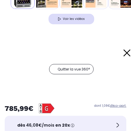
Voir les vidéos
Quitter la vue 360°
dont 1,08€
d'éco-part.
785,99€
dès
46,08€/mois
en 20x