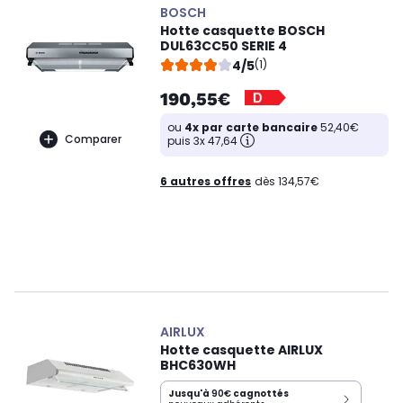
BOSCH
Hotte casquette BOSCH
DUL63CC50 SERIE 4
4/5
(1)
190,55€
ou
4x par carte bancaire
52,40€
Comparer
puis 3x 47,64
6 autres offres
dès 134,57€
AIRLUX
Hotte casquette AIRLUX
BHC630WH
Jusqu'à
90€
cagnottés