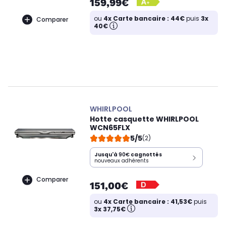
159,99€
ou
4x Carte bancaire : 44€
puis
3x
Comparer
40€
WHIRLPOOL
Hotte casquette WHIRLPOOL
WCN65FLX
5/5
(2)
Jusqu'à
90€
cagnottés
nouveaux adhérents
Comparer
151,00€
ou
4x Carte bancaire : 41,53€
puis
3x 37,75€