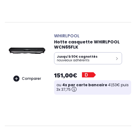
WHIRLPOOL
Hotte casquette WHIRLPOOL
WCN65FLK
Jusqu'à
90€
cagnottés
nouveaux adhérents
151,00€
Comparer
ou
4x par carte bancaire
41,53€ puis
3x 37,75