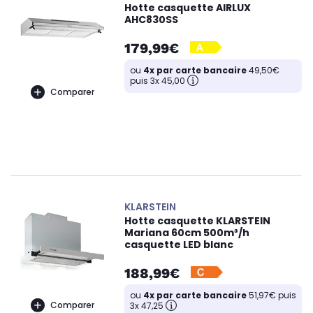
Hotte casquette AIRLUX
AHC830SS
179,99€
ou
4x par carte bancaire
49,50€
puis 3x 45,00
Comparer
KLARSTEIN
Hotte casquette KLARSTEIN
Mariana 60cm 500m³/h
casquette LED blanc
188,99€
ou
4x par carte bancaire
51,97€ puis
Comparer
3x 47,25