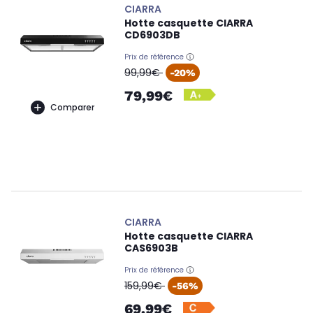
CIARRA
Hotte casquette CIARRA
CD6903DB
Prix de référence
oldPrice
99,99€
-20%
79,99€
Comparer
CIARRA
Hotte casquette CIARRA
CAS6903B
Prix de référence
oldPrice
159,99€
-56%
69,99€