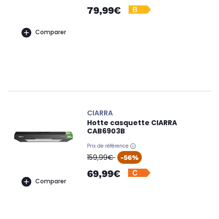
79,99€
Comparer
CIARRA
Hotte casquette CIARRA
CAB6903B
Prix de référence
oldPrice
159,99€
-56%
69,99€
Comparer