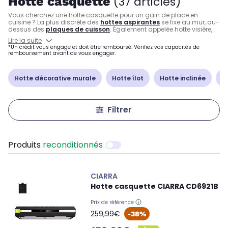
Hotte casquette
(37 articles)
Vous cherchez une hotte casquette pour un gain de place en
cuisine ? La plus discrète des
hottes aspirantes
se fixe au mur, au-
dessus des
plaques de cuisson
. Également appelée hotte visière,
elle peut se fixer sous un meuble pour optimiser une petite cuisine.
Lire la suite
Vous disposez d’un tuyau ? Choisissez une hotte casquette à
*Un crédit vous engage et doit être remboursé. Vérifiez vos capacités de
évacuation. Dans le cas contraire, optez simplement pour une hotte
remboursement avant de vous engager.
à recyclage, tout aussi discrète et sans conduit d’aération !
Hotte décorative murale
Hotte îlot
Hotte inclinée
H
Filtrer
Produits
reconditionnés
CIARRA
Hotte casquette CIARRA CD6921B
Prix de référence
oldPrice
259,99€
-38%