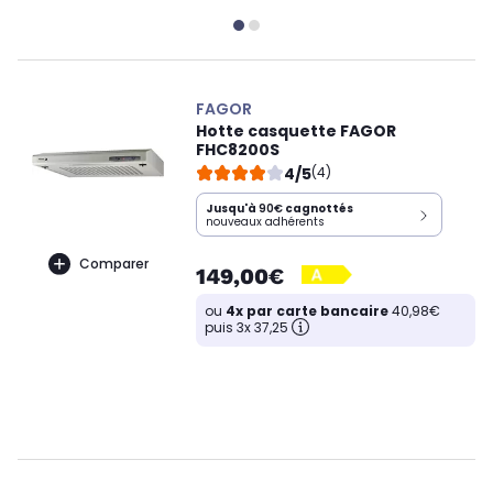
FAGOR
Hotte casquette FAGOR
FHC8200S
4/5
(4)
Jusqu'à
90€
cagnottés
nouveaux adhérents
Comparer
149,00€
ou
4x par carte bancaire
40,98€
puis 3x 37,25