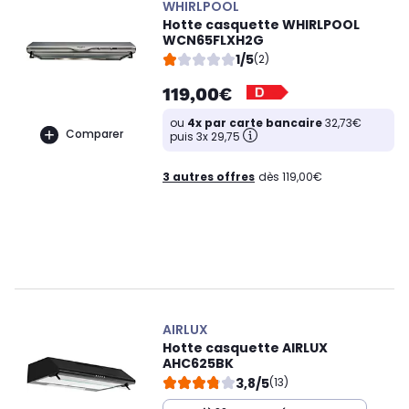
WHIRLPOOL
Hotte casquette WHIRLPOOL
WCN65FLXH2G
1/5
(2)
119,00€
ou
4x par carte bancaire
32,73€
Comparer
puis 3x 29,75
3 autres offres
dès 119,00€
AIRLUX
Hotte casquette AIRLUX
AHC625BK
3,8/5
(13)