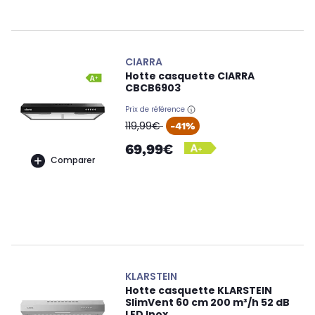
CIARRA
Hotte casquette CIARRA
CBCB6903
Prix de référence
oldPrice
119,99€
-41%
69,99€
Comparer
KLARSTEIN
Hotte casquette KLARSTEIN
SlimVent 60 cm 200 m³/h 52 dB
LED Inox