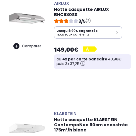
AIRLUX
Hotte casquette AIRLUX
BHC630SS
3/5
(2)
Jusqu'à
90€
cagnottés
nouveaux adhérents
Comparer
149,00€
ou
4x par carte bancaire
40,98€
puis 3x 37,25
KLARSTEIN
Hotte casquette KLARSTEIN
ContempoNeo 60cm encastrée
175m³/h blanc