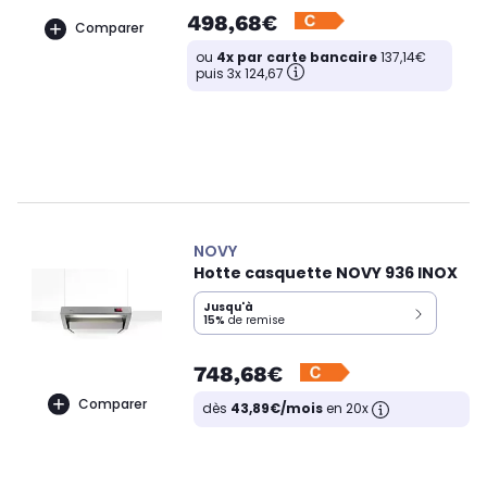
498,68€
Comparer
ou
4x par carte bancaire
137,14€
puis 3x 124,67
NOVY
Hotte casquette NOVY 936 INOX
Jusqu'à
15%
de remise
748,68€
Comparer
dès
43,89€/mois
en 20x