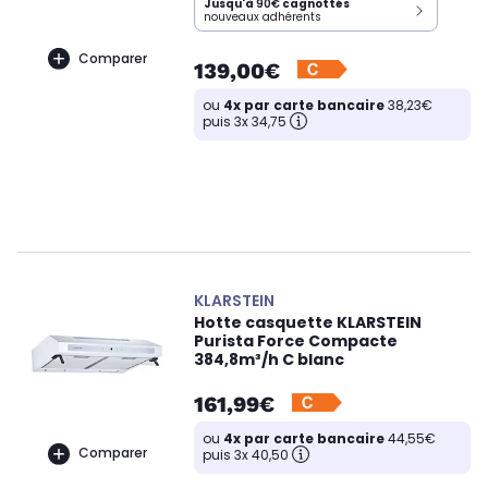
Jusqu'à
90€
cagnottés
nouveaux adhérents
Comparer
139,00€
ou
4x par carte bancaire
38,23€
puis 3x 34,75
KLARSTEIN
Hotte casquette KLARSTEIN
Purista Force Compacte
384,8m³/h C blanc
161,99€
ou
4x par carte bancaire
44,55€
Comparer
puis 3x 40,50