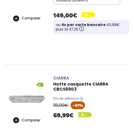
nouveaux adhérents
149,00€
Comparer
ou
4x par carte bancaire
40,98€
puis 3x 37,25
CIARRA
Hotte casquette CIARRA
CBCS6903
Prix de référence
oldPrice
119,99€
-41%
69,99€
Comparer