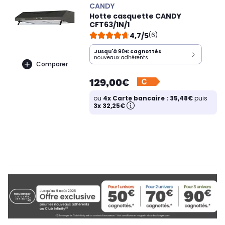
CANDY
Hotte casquette CANDY
CFT63/1N/1
4,7/5
(6)
Jusqu'à
90€
cagnottés
nouveaux adhérents
Comparer
129,00€
ou
4x Carte bancaire : 35,48€
puis
3x 32,25€