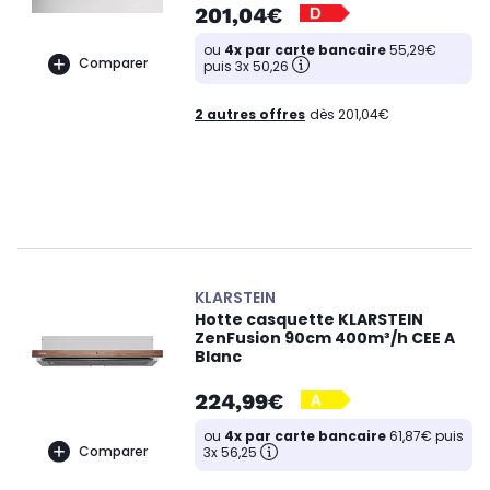
201,04€
ou
4x par carte bancaire
55,29€
Comparer
puis 3x 50,26
2 autres offres
dès 201,04€
KLARSTEIN
Hotte casquette KLARSTEIN
ZenFusion 90cm 400m³/h CEE A
Blanc
224,99€
ou
4x par carte bancaire
61,87€ puis
Comparer
3x 56,25