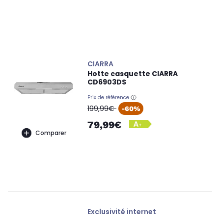
CIARRA
Hotte casquette CIARRA
CD6903DS
Prix de référence
oldPrice
199,99€
-60%
79,99€
Comparer
Exclusivité internet