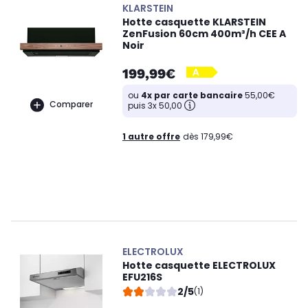
KLARSTEIN
Hotte casquette KLARSTEIN
ZenFusion 60cm 400m³/h CEE A
Noir
199,99€
ou
4x par carte bancaire
55,00€
Comparer
puis 3x 50,00
1 autre offre
dès 179,99€
ELECTROLUX
Hotte casquette ELECTROLUX
EFU216S
2/5
(1)