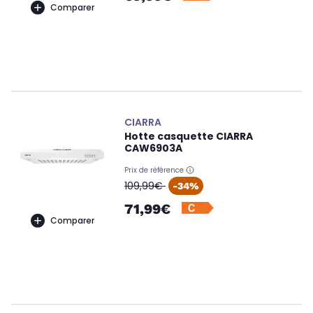
Comparer
CIARRA
Hotte casquette CIARRA
CAW6903A
Prix de référence
oldPrice
109,99€
-34%
71,99€
Comparer