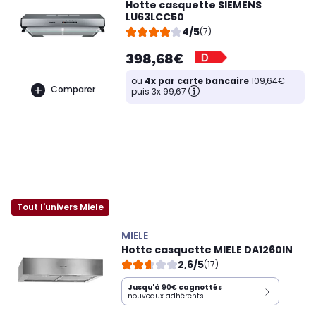
Hotte casquette SIEMENS
LU63LCC50
4/5
(7)
398,68€
ou
4x par carte bancaire
109,64€
Comparer
puis 3x 99,67
Tout l'univers Miele
MIELE
Hotte casquette MIELE DA1260IN
2,6/5
(17)
Jusqu'à
90€
cagnottés
nouveaux adhérents