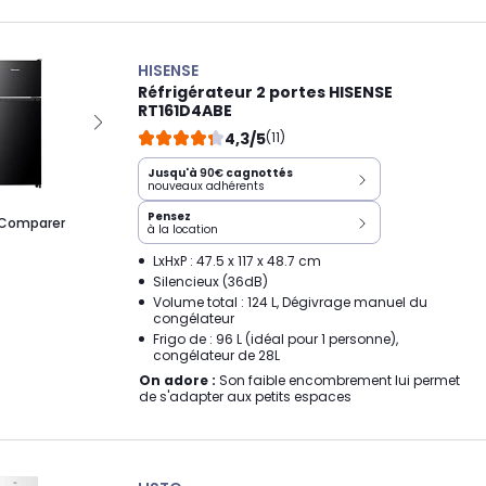
HISENSE
Réfrigérateur 2 portes HISENSE
RT161D4ABE
4,3/5
(11)
Jusqu'à
90€
cagnottés
nouveaux adhérents
Pensez
Comparer
à la location
LxHxP : 47.5 x 117 x 48.7 cm
Silencieux (36dB)
Volume total : 124 L, Dégivrage manuel du
congélateur
Frigo de : 96 L (idéal pour 1 personne),
congélateur de 28L
On adore :
Son faible encombrement lui permet
de s'adapter aux petits espaces