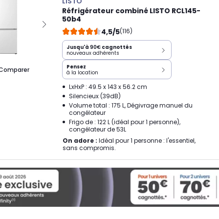
LISTO
Réfrigérateur combiné LISTO RCL145-
50b4
4,5/5
(116)
Jusqu'à
90€
cagnottés
nouveaux adhérents
Pensez
Comparer
à la location
LxHxP : 49.5 x 143 x 56.2 cm
Silencieux (39dB)
Volume total : 175 L, Dégivrage manuel du
congélateur
Frigo de : 122 L (idéal pour 1 personne),
congélateur de 53L
On adore :
Idéal pour 1 personne : l'essentiel,
sans compromis.