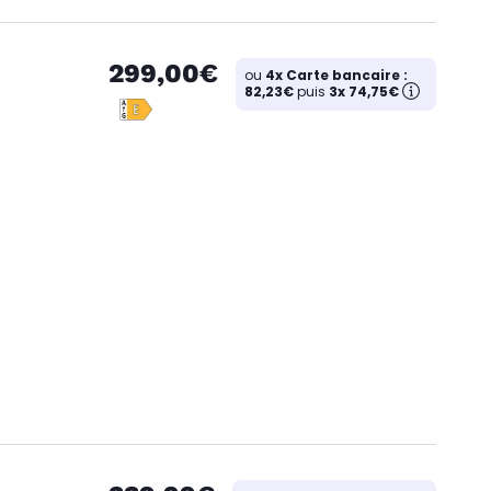
299,00€
ou
4x Carte bancaire :
82,23€
puis
3x 74,75€