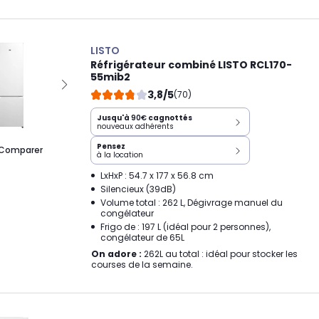
LISTO
Réfrigérateur combiné LISTO RCL170-
55mib2
3,8/5
(70)
Jusqu'à
90€
cagnottés
nouveaux adhérents
Pensez
Comparer
à la location
LxHxP : 54.7 x 177 x 56.8 cm
Silencieux (39dB)
Volume total : 262 L, Dégivrage manuel du
congélateur
Frigo de : 197 L (idéal pour 2 personnes),
congélateur de 65L
On adore :
262L au total : idéal pour stocker les
courses de la semaine.