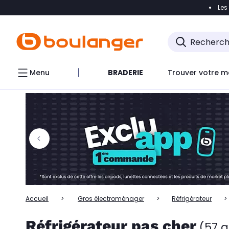
Les
Accéder directement à la navigation
Accéder directem
Accéder directement au chatbot
Menu
BRADERIE
Trouver votre m
Accueil
Gros électroménager
Réfrigérateur
Réfrigérateur pas cher
(57 a