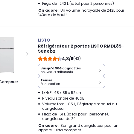
Frigo de : 242 L (idéal pour 2 personnes)
On adore :
Un volume incroyable de 242L pour
143cm de haut !
LISTO
Réfrigérateur 2 portes LISTO RMDL85-
50hob2
4,3/5
(43)
Jusqu'à
90€
cagnottés
nouveaux adhérents
Pensez
Comparer
à la location
LxHxP : 48 x 85 x 52 cm
Niveau sonore de 40dB
Volume total : 85 L, Dégivrage manuel du
congélateur
Frigo de : 61 L (idéal pour 1 personne),
congélateur de 24L
On adore :
Son grand congélateur pour un
appareil ultra compact