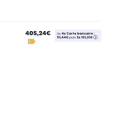
405,24€
ou
4x Carte bancaire :
111,44€
puis
3x 101,31€