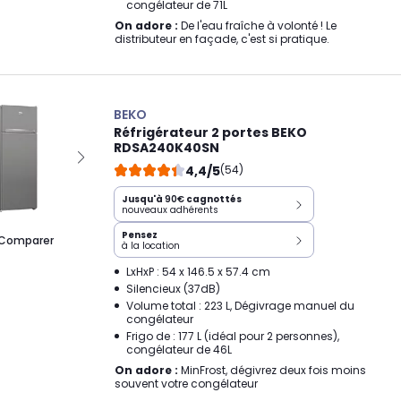
congélateur de 71L
On adore :
De l'eau fraîche à volonté ! Le
distributeur en façade, c'est si pratique.
BEKO
Réfrigérateur 2 portes BEKO
RDSA240K40SN
4,4/5
(54)
Jusqu'à
90€
cagnottés
nouveaux adhérents
Pensez
Comparer
à la location
LxHxP : 54 x 146.5 x 57.4 cm
Silencieux (37dB)
Volume total : 223 L, Dégivrage manuel du
congélateur
Frigo de : 177 L (idéal pour 2 personnes),
congélateur de 46L
On adore :
MinFrost, dégivrez deux fois moins
souvent votre congélateur