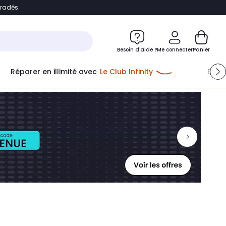
bradés.
ontenu
Accéder directement au pied de page
Besoin d'aide ?
Me connecter
Panier
Réparer en illimité avec
Le Club Infinity
Econ