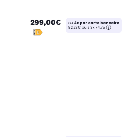
299,00€
ou
4x par carte bancaire
82,23€ puis 3x 74,75