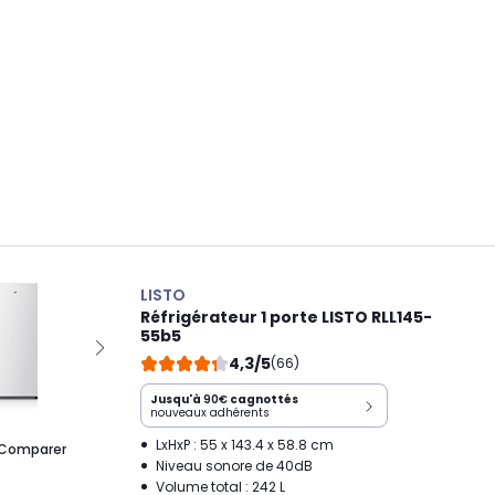
LISTO
Réfrigérateur 1 porte LISTO RLL145-
55b5
4,3/5
(66)
Jusqu'à
90€
cagnottés
nouveaux adhérents
LxHxP : 55 x 143.4 x 58.8 cm
Comparer
Niveau sonore de 40dB
Volume total : 242 L