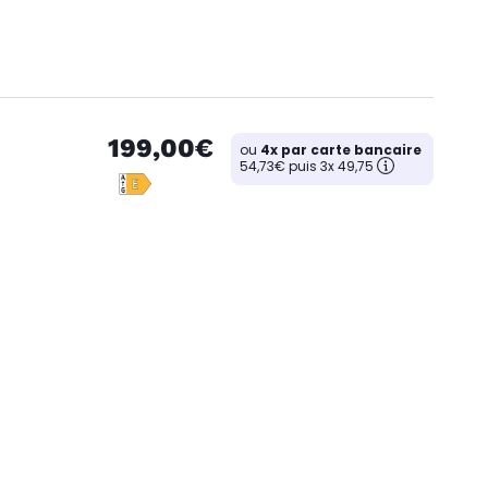
199,00€
ou
4x par carte bancaire
54,73€ puis 3x 49,75