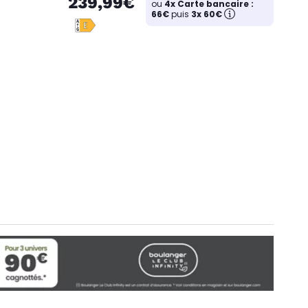
239,99€
ou
4x Carte bancaire :
66€
puis
3x 60€