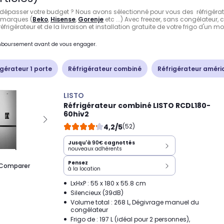
 dépasser votre budget ? Nous avons sélectionné pour vous des réfrigérat
s marques (
Beko
,
Hisense
,
Gorenje
etc ...) Avec freezer, sans congélateur,
frigérateur et de la livraison et installation gratuite de votre frigo d'un
remboursement avant de vous engager.
igérateur 1 porte
Réfrigérateur combiné
Réfrigérateur améri
LISTO
Réfrigérateur combiné LISTO RCDL180-
60hiv2
4,2/5
(52)
Jusqu'à
90€
cagnottés
nouveaux adhérents
Pensez
Comparer
à la location
LxHxP : 55 x 180 x 55.8 cm
Silencieux (39dB)
Volume total : 268 L, Dégivrage manuel du
congélateur
Frigo de : 197 L (idéal pour 2 personnes),