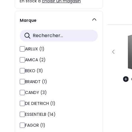
En stock à
choisir un magasin
Marque
AIRLUX (1)
AMICA (2)
BEKO (11)
BRANDT (1)
CANDY (3)
DE DIETRICH (1)
ESSENTIELB (14)
FAGOR (1)