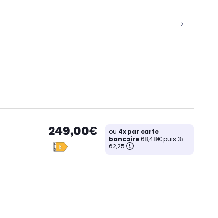
249,00€
ou
4x par carte
bancaire
68,48€ puis 3x
62,25