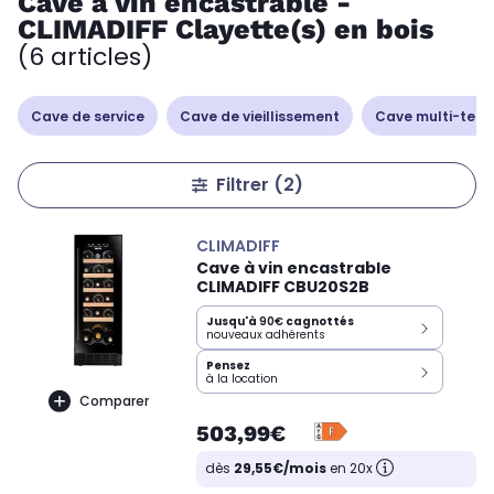
Cave à vin encastrable -
CLIMADIFF Clayette(s) en bois
(6 articles)
Cave de service
Cave de vieillissement
Cave multi-tem
Filtrer
(2)
CLIMADIFF
Cave à vin encastrable
CLIMADIFF CBU20S2B
Jusqu'à
90€
cagnottés
nouveaux adhérents
Pensez
à la location
Comparer
503,99€
dès
29,55€/mois
en 20x