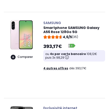
SAMSUNG
Smartphone SAMSUNG Galaxy
A56 Rose 128Go 5G
4,6/5
(35)
393,17€
ou
4x par carte bancaire
108,12€
Comparer
puis 3x 98,29
4 autres offres
dès 393,17€
Exclusivité internet