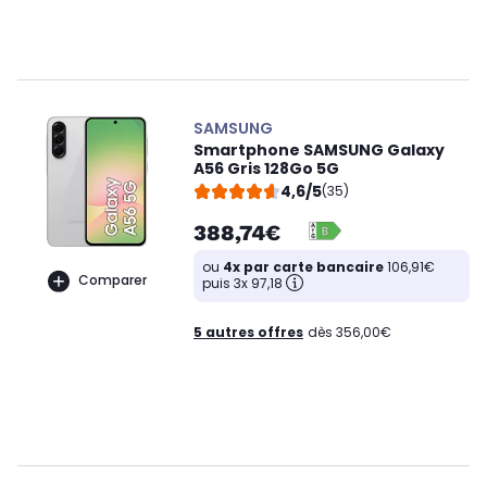
SAMSUNG
Smartphone SAMSUNG Galaxy
A56 Gris 128Go 5G
4,6/5
(35)
388,74€
ou
4x par carte bancaire
106,91€
Comparer
puis 3x 97,18
5 autres offres
dès 356,00€