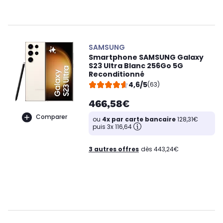
SAMSUNG
Smartphone SAMSUNG Galaxy
S23 Ultra Blanc 256Go 5G
Reconditionné
4,6/5
(63)
466,58€
Comparer
ou
4x par carte bancaire
128,31€
puis 3x 116,64
3 autres offres
dès 443,24€