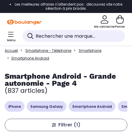
Les meilleures affaires n'attendent pas : découvrez vite notre
Accéder directement à la navigation
sélection à prix bradés.
Accéder directement à la liste des produits
Me connecter
Panier
Accéder directement au contenu
Menu
Accéder directement au pied de page
Accueil
Smartphone - Téléphonie
Smartphone
Accéder directement au chatbot
Smartphone Android
Smartphone Android - Grande
autonomie - Page 4
(837 articles)
iPhone
Samsung Galaxy
Smartphone Android
Smar
Filtrer
(1)