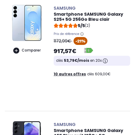
SAMSUNG
Smartphone SAMSUNG Galaxy
S25+ 5G 256Go Bleu clair
5/5
(2)
Prix de référence
oldPrice
1172,99€
-21%
917,57€
Comparer
dès
53,79€/mois
en 20x
10 autres offres
dès 609,00€
SAMSUNG
Smartphone SAMSUNG Galaxy