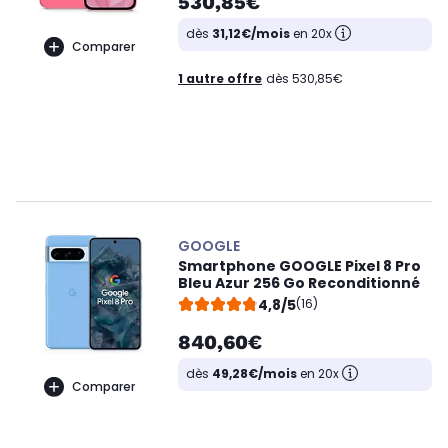
530,85€
dès
31,12€/mois
en 20x
Comparer
1 autre offre
dès 530,85€
GOOGLE
Smartphone GOOGLE Pixel 8 Pro
Bleu Azur 256 Go Reconditionné
4,8/5
(16)
840,60€
dès
49,28€/mois
en 20x
Comparer