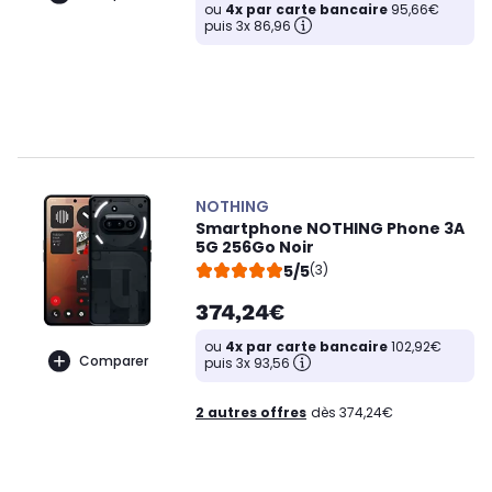
ou
4x par carte bancaire
95,66€
puis 3x 86,96
NOTHING
Smartphone NOTHING Phone 3A
5G 256Go Noir
5/5
(3)
374,24€
ou
4x par carte bancaire
102,92€
Comparer
puis 3x 93,56
2 autres offres
dès 374,24€