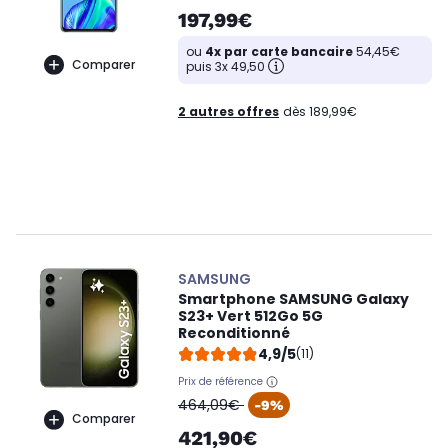
197,99€
ou
4x par carte bancaire
54,45€
Comparer
puis 3x 49,50
2 autres offres
dès 189,99€
SAMSUNG
Smartphone SAMSUNG Galaxy
S23+ Vert 512Go 5G
Reconditionné
4,9/5
(11)
Prix de référence
oldPrice
464,09€
-9%
Comparer
421,90€