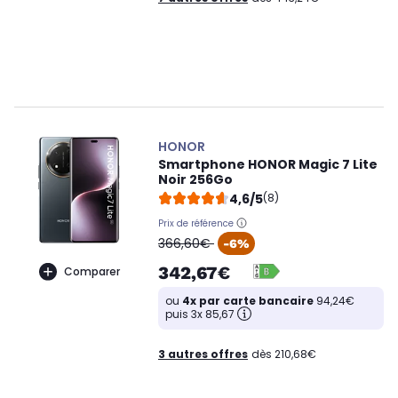
HONOR
Smartphone HONOR Magic 7 Lite
Noir 256Go
4,6/5
(8)
Prix de référence
oldPrice
366,60€
-6%
342,67€
Comparer
ou
4x par carte bancaire
94,24€
puis 3x 85,67
3 autres offres
dès 210,68€