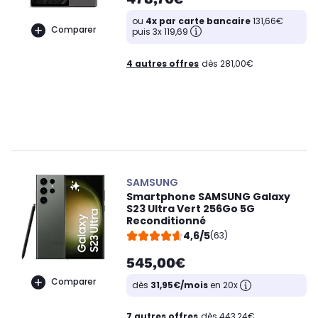
ou
4x par carte bancaire
131,66€
Comparer
puis 3x 119,69
4 autres offres
dès 281,00€
SAMSUNG
Smartphone SAMSUNG Galaxy
S23 Ultra Vert 256Go 5G
Reconditionné
4,6/5
(63)
545,00€
Comparer
dès
31,95€/mois
en 20x
7 autres offres
dès 443,24€