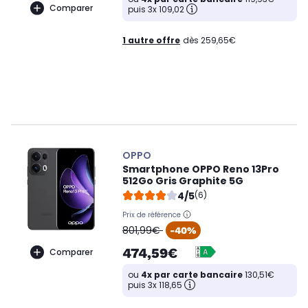
Comparer
puis 3x 109,02
1 autre offre
dès 259,65€
OPPO
Smartphone OPPO Reno 13Pro
512Go Gris Graphite 5G
4/5
(6)
Prix de référence
oldPrice
801,99€
-40%
474,59€
Comparer
ou
4x par carte bancaire
130,51€
puis 3x 118,65