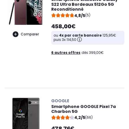
S22 Ultra Bordeaux 512Go 5G
Reconditionné
4,8/5
(5)
458,00€
Comparer
ou
4x par carte bancaire
125,95€
puis 3x 114,50
6 autres offres
dès 399,00€
GOOGLE
Smartphone GOOGLE Pixel 7a
Charbon 5G
4,2/5
(66)
478,76€