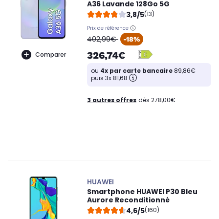
A36 Lavande 128Go 5G
3,8/5
(13)
Prix de référence
oldPrice
402,99€
-18%
326,74€
Comparer
ou
4x par carte bancaire
89,86€
puis 3x 81,68
3 autres offres
dès 278,00€
HUAWEI
Smartphone HUAWEI P30 Bleu
Aurore Reconditionné
4,6/5
(160)