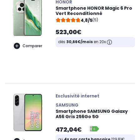
HONOR
Smartphone HONOR Magic 6 Pro
Vert Reconditionné
4,8/5
(5)
523,00€
dès
30,66€/mois
en 20x
Comparer
Exclusivité internet
SAMSUNG
Smartphone SAMSUNG Galaxy
A56 Gris 256Go 5G
472,04€
ou
4x par carte bancaire
129,81€