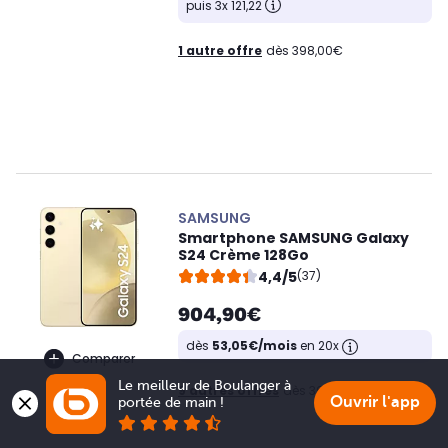
puis 3x 121,22
1 autre offre
dès 398,00€
SAMSUNG
Smartphone SAMSUNG Galaxy
S24 Crème 128Go
4,4/5
(37)
904,90€
dès
53,05€/mois
en 20x
Comparer
Le meilleur de Boulanger à 
9 autres offres
dès 369,00€
Ouvrir l'app
portée de main !