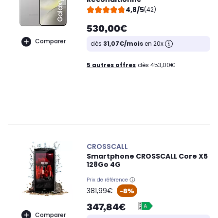
4,8/5
(42)
530,00€
Comparer
dès
31,07€/mois
en 20x
5 autres offres
dès 453,00€
CROSSCALL
Smartphone CROSSCALL Core X5
128Go 4G
Prix de référence
oldPrice
381,99€
-8%
347,84€
Comparer