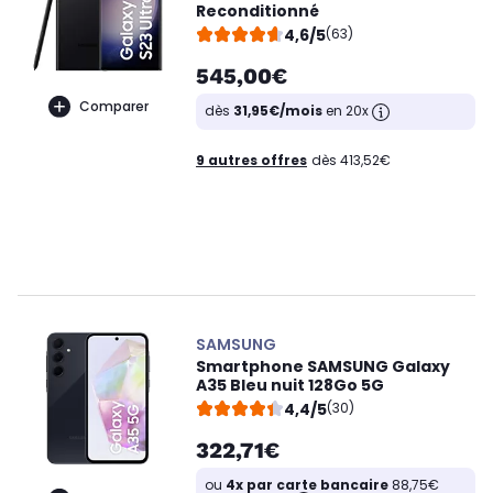
Reconditionné
4,6/5
(63)
545,00€
Comparer
dès
31,95€/mois
en 20x
9 autres offres
dès 413,52€
SAMSUNG
Smartphone SAMSUNG Galaxy
A35 Bleu nuit 128Go 5G
4,4/5
(30)
322,71€
ou
4x par carte bancaire
88,75€