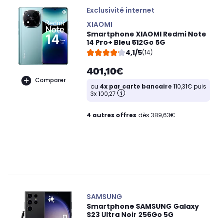
Exclusivité internet
XIAOMI
Smartphone XIAOMI Redmi Note
14 Pro+ Bleu 512Go 5G
4,1/5
(14)
401,10€
Comparer
ou
4x par carte bancaire
110,31€ puis
3x 100,27
4 autres offres
dès 389,63€
SAMSUNG
Smartphone SAMSUNG Galaxy
S23 Ultra Noir 256Go 5G