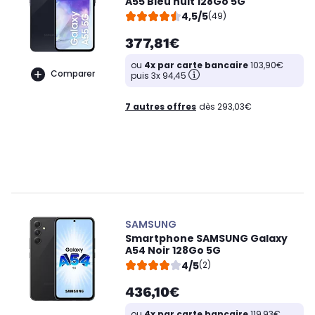
A55 Bleu nuit 128Go 5G
4,5/5
(49)
377,81€
ou
4x par carte bancaire
103,90€
Comparer
puis 3x 94,45
7 autres offres
dès 293,03€
SAMSUNG
Smartphone SAMSUNG Galaxy
A54 Noir 128Go 5G
4/5
(2)
436,10€
ou
4x par carte bancaire
119,93€