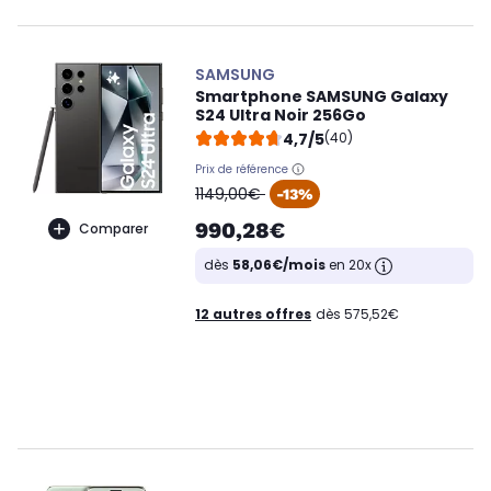
SAMSUNG
Smartphone SAMSUNG Galaxy
S24 Ultra Noir 256Go
4,7/5
(40)
Prix de référence
oldPrice
1149,00€
-13%
990,28€
Comparer
dès
58,06€/mois
en 20x
12 autres offres
dès 575,52€