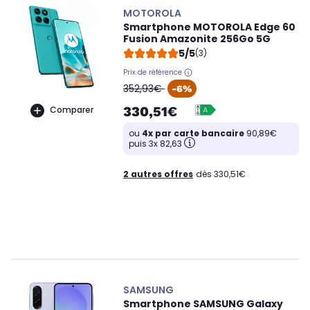
MOTOROLA
Smartphone MOTOROLA Edge 60
Fusion Amazonite 256Go 5G
5/5
(3)
Prix de référence
oldPrice
352,93€
-6%
330,51€
Comparer
ou
4x par carte bancaire
90,89€
puis 3x 82,63
2 autres offres
dès 330,51€
SAMSUNG
Smartphone SAMSUNG Galaxy