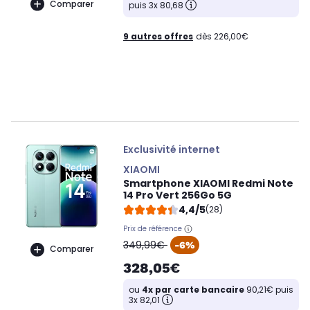
Comparer
puis 3x 80,68
9 autres offres
dès 226,00€
Exclusivité internet
XIAOMI
Smartphone XIAOMI Redmi Note
14 Pro Vert 256Go 5G
4,4/5
(28)
Prix de référence
oldPrice
349,99€
-6%
Comparer
328,05€
ou
4x par carte bancaire
90,21€ puis
3x 82,01