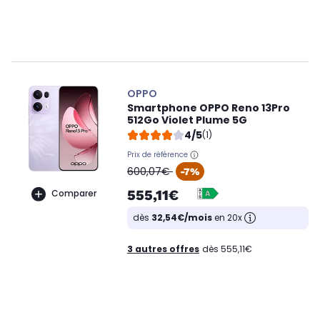
OPPO
Smartphone OPPO Reno 13Pro
512Go Violet Plume 5G
4/5
(1)
Prix de référence
oldPrice
600,07€
-7%
555,11€
Comparer
dès
32,54€/mois
en 20x
3 autres offres
dès 555,11€