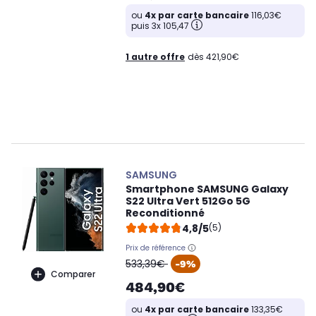
ou
4x par carte bancaire
116,03€
puis 3x 105,47
1 autre offre
dès 421,90€
SAMSUNG
Smartphone SAMSUNG Galaxy
S22 Ultra Vert 512Go 5G
Reconditionné
4,8/5
(5)
Prix de référence
oldPrice
533,39€
-9%
Comparer
484,90€
ou
4x par carte bancaire
133,35€