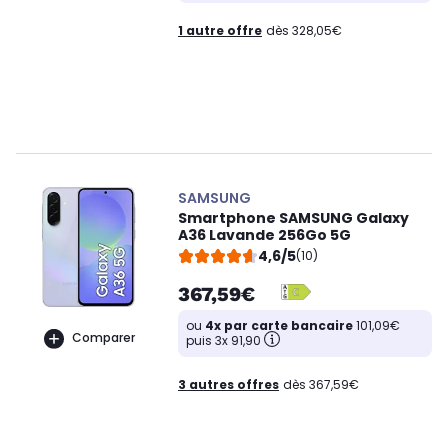
1 autre offre
dès 328,05€
SAMSUNG
Smartphone SAMSUNG Galaxy
A36 Lavande 256Go 5G
4,6/5
(10)
367,59€
ou
4x par carte bancaire
101,09€
Comparer
puis 3x 91,90
3 autres offres
dès 367,59€