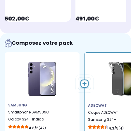
currentPrice
currentPrice
502,00€
491,00€
Composez votre pack
SAMSUNG
ADEQWAT
Smartphone SAMSUNG
Coque ADEQWAT
Galaxy S24+ Indigo
Samsung S24+
256Go
Antichoc Made In
4.8/5
(42)
4.3/5
(4)