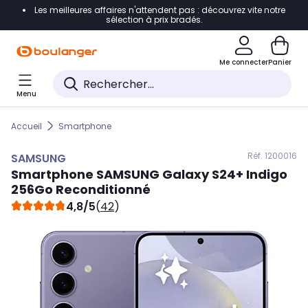
Les meilleures affaires n'attendent pas : découvrez vite notre
Accéder directement à la navigation
sélection à prix bradés.
Accéder directement au contenu
Me connecter
Panier
Accéder directement au pied de page
Menu
Accéder directement au chatbot
Accueil
Smartphone
Réf. 120
0016
SAMSUNG
Smartphone
SAMSUNG
Galaxy S24+ Indigo
256Go Reconditionné
4,8/5
(
42
)