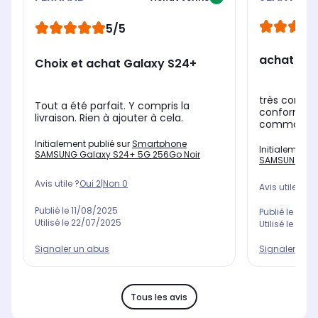
5/5
achat té
Choix et achat Galaxy S24+
très conten
Tout a été parfait. Y compris la
conforme à
livraison. Rien à ajouter à cela.
commandé e
Initialement publié sur
Smartphone
Initialement 
SAMSUNG Galaxy S24+ 5G 256Go Noir
SAMSUNG Gal
Avis utile ?
Oui
2
|
Non
0
Avis utile ?
Oui
Publié le
11/08/2025
Publié le
05/0
Utilisé le
22/07/2025
Utilisé le
15/0
Signaler un abus
Signaler un 
Tous les avis