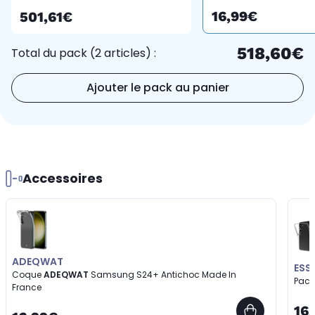
France
16,99€
501,61€
518,60€
Total du pack (2 articles) :
Ajouter le pack au panier
Accessoires
ADEQWAT
ESS
Coque
ADEQWAT
Samsung S24+ Antichoc Made In
Pac
France
16