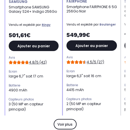
FAIRPHONE
SA
SAMSUNG
Smartphone FAIRPHONE 6 5G
Sm
Smartphone SAMSUNG
256Go Noir
Ga
Galaxy S24+ Indigo 256Go
Gri
Vendu et expédié par
Boulanger
Ven
Vendu et expédié par
Ringy
549,99€
1
501,61€
Ajouter au panier
Ajouter au panier
Avis
Avi
Avis
4.5/5 (27)
4.8/5 (42)
Ecran
Ecr
Ecran
large 6,3" soit 16 cm
lar
large 6,7" soit 17 cm
Batterie
Bat
Batterie
4415 mAh
50
4900 mAh
Capteurs photos
Cap
Capteurs photos
2 (50 MP en capteur
5 
3 (50 MP en capteur
principal)
pri
principal)
Mémoire RAM
Mé
Mémoire RAM
8 Go
12
12 Go
Voir plus