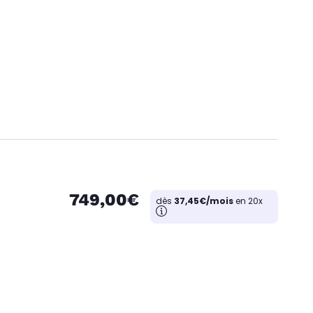
749,00€
dès
37,45€/mois
en 20x