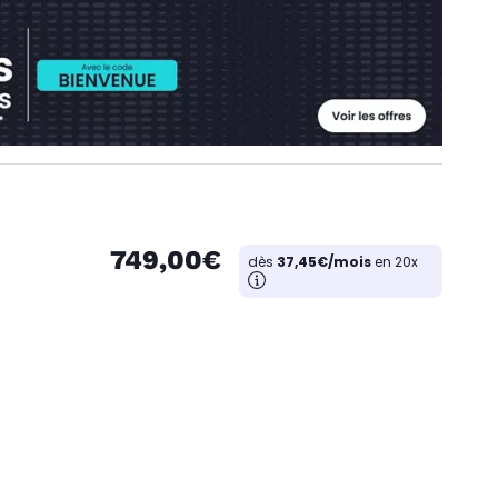
749,00€
dès
37,45€/mois
en 20x