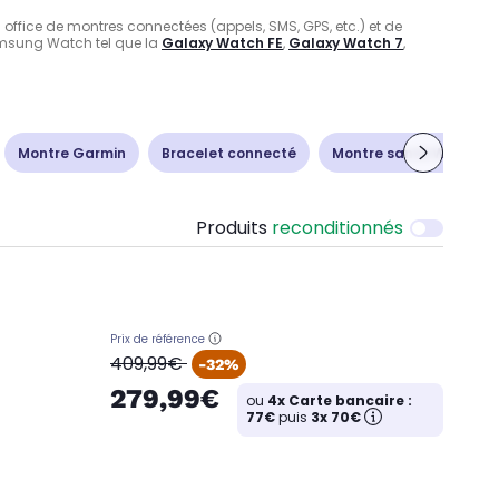
ffice de montres connectées (appels, SMS, GPS, etc.) et de
Samsung Watch tel que la
Galaxy Watch FE
,
Galaxy Watch 7
,
Montre Garmin
Bracelet connecté
Montre santé Withings
Produits
reconditionnés
Prix de référence
oldPrice
409,99€
-32%
279,99€
ou
4x Carte bancaire :
77€
puis
3x 70€