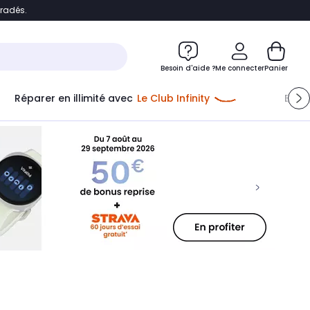
bradés.
ontenu
Accéder directement au pied de page
Besoin d'aide ?
Me connecter
Panier
Réparer en illimité avec
Le Club Infinity
Econ