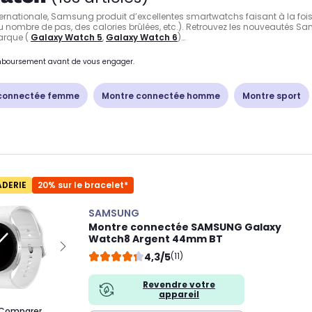
nationale, Samsung produit d’excellentes smartwatchs faisant à la fois o
u nombre de pas, des calories brûlées, etc.). Retrouvez les nouveautés 
arque (
Galaxy Watch 5
,
Galaxy Watch 6
)
remboursement avant de vous engager.
connectée femme
Montre connectée homme
Montre sport
ADERIE
20% sur le bracelet*
SAMSUNG
Montre connectée SAMSUNG Galaxy
Watch8 Argent 44mm BT
4,3/5
(11)
Revendre votre
appareil
Comparer