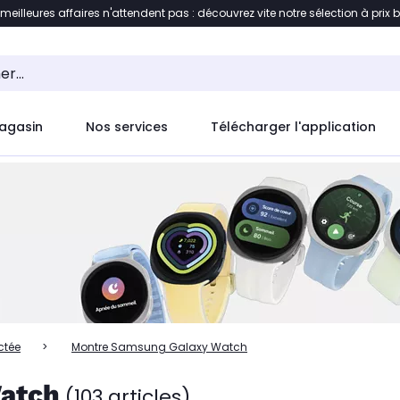
 meilleures affaires n'attendent pas : découvrez vite notre sélection à prix 
ent à la liste des produits
Accéder directement au c
agasin
Nos services
Télécharger l'application
ctée
Montre Samsung Galaxy Watch
atch
(103 articles)