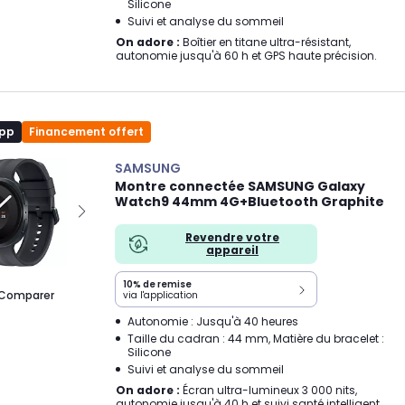
Silicone
Suivi et analyse du sommeil
On adore :
Boîtier en titane ultra-résistant,
autonomie jusqu'à 60 h et GPS haute précision.
app
Financement offert
SAMSUNG
Montre connectée SAMSUNG Galaxy
Watch9 44mm 4G+Bluetooth Graphite
Revendre votre
appareil
10% de remise
Comparer
via l'application
Autonomie : Jusqu'à 40 heures
Taille du cadran : 44 mm, Matière du bracelet :
Silicone
Suivi et analyse du sommeil
On adore :
Écran ultra-lumineux 3 000 nits,
autonomie jusqu'à 40 h et suivi santé intelligent.