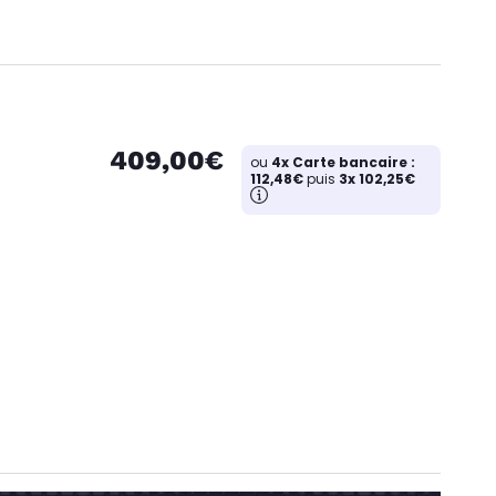
409,00€
ou
4x Carte bancaire :
112,48€
puis
3x 102,25€