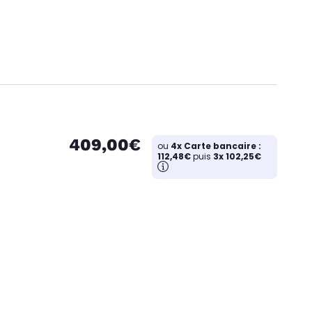
409,00€
ou
4x Carte bancaire :
112,48€
puis
3x 102,25€