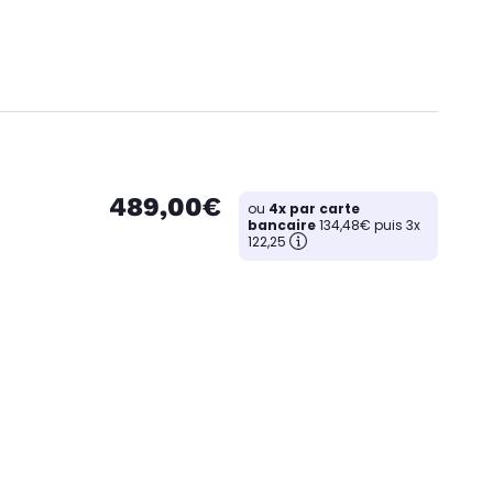
489,00€
ou
4x par carte
bancaire
134,48€ puis 3x
122,25