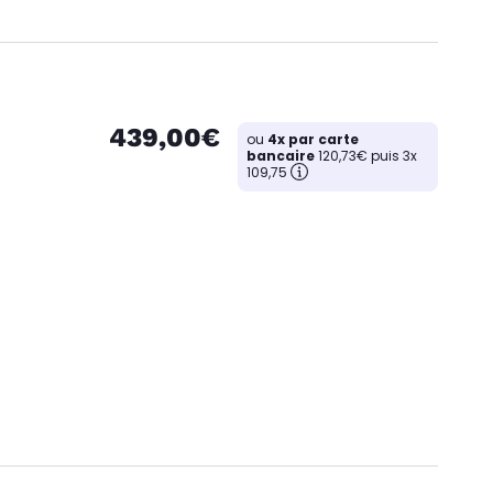
439,00€
ou
4x par carte
bancaire
120,73€ puis 3x
109,75