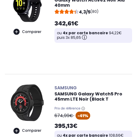
Galaxy Watch Active2 Noir Alu
40mm
4,3/5
(80)
342,61€
Comparer
ou
4x par carte bancaire
94,22€
puis 3x 85,65
SAMSUNG
SAMSUNG Galaxy Watch5 Pro
45mm LTE Noir (Black T
Prix de référence
oldPrice
674,99€
-41%
395,13€
Comparer
ou
4x par carte bancaire
108,66€