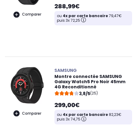
288,99€
Comparer
ou
4x par carte bancaire
79,47€
puis 3x 72,25
SAMSUNG
Montre connectée SAMSUNG
Galaxy Watch5 Pro Noir 45mm
4G Reconditionné
3,8/5
(25)
299,00€
Comparer
ou
4x par carte bancaire
82,23€
puis 3x 74,75