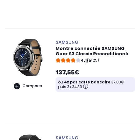
SAMSUNG
Montre connectée SAMSUNG
Gear S3 Classic Reconditionné
4,1/5
(25)
137,55€
ou
4x par carte bancaire
37,83€
Comparer
puis 3x 34,39
SAMSUNG