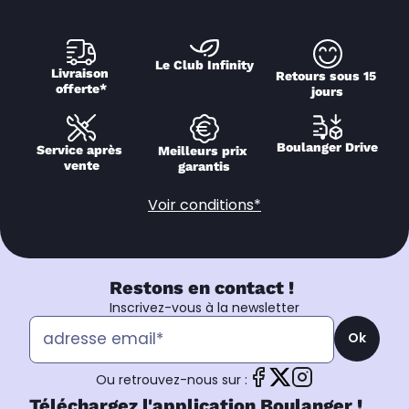
Le Club Infinity
Livraison 
Retours sous 15 
offerte*
jours
Boulanger Drive
Service après 
Meilleurs prix 
vente
garantis
Voir conditions*
Restons en contact !
Inscrivez-vous à la newsletter
Ok
Ou retrouvez-nous sur :
Téléchargez l'application Boulanger !