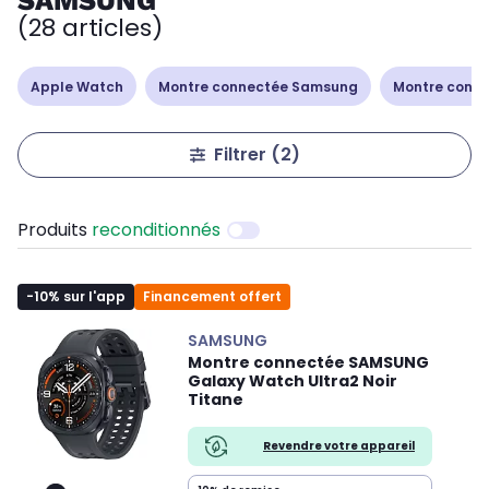
SAMSUNG
(28 articles)
Apple Watch
Montre connectée Samsung
Montre conn
Filtrer
(2)
Produits
reconditionnés
-10% sur l'app
Financement offert
SAMSUNG
Montre connectée SAMSUNG
Galaxy Watch Ultra2 Noir
Titane
Revendre votre appareil