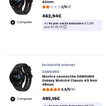
42mm
2/5
(4)
462,94€
Comparer
ou
4x par carte bancaire
127,31€
puis 3x 115,73
Exclusivité internet
SAMSUNG
Montre connectée SAMSUNG
Galaxy Watch4 Classic 4G Noir
46mm
4,6/5
(18)
495,16€
Comparer
ou
4x par carte bancaire
136,17€