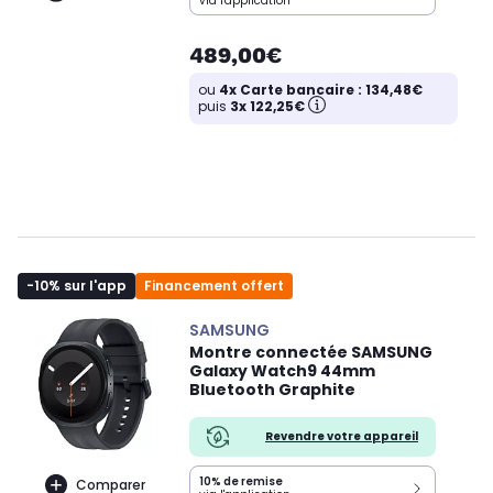
via l'application
489,00€
ou
4x Carte bancaire : 134,48€
puis
3x 122,25€
-10% sur l'app
Financement offert
SAMSUNG
Montre connectée SAMSUNG
Galaxy Watch9 44mm
Bluetooth Graphite
Revendre votre appareil
10% de remise
Comparer