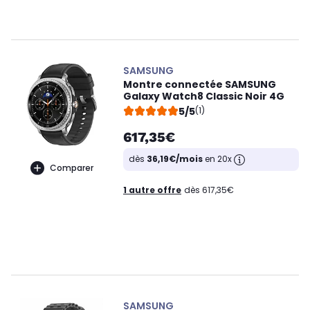
SAMSUNG
Montre connectée SAMSUNG
Galaxy Watch8 Classic Noir 4G
5/5
(1)
617,35€
dès
36,19€/mois
en 20x
Comparer
1 autre offre
dès 617,35€
SAMSUNG