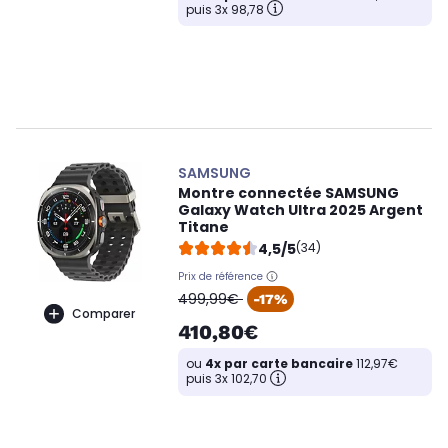
puis 3x 98,78
SAMSUNG
Montre connectée SAMSUNG
Galaxy Watch Ultra 2025 Argent
Titane
4,5/5
(34)
Prix de référence
oldPrice
499,99€
-17%
Comparer
410,80€
ou
4x par carte bancaire
112,97€
puis 3x 102,70