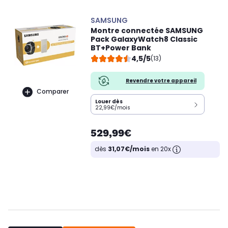
SAMSUNG
Montre connectée SAMSUNG
Pack GalaxyWatch8 Classic
BT+Power Bank
4,5/5
(13)
Revendre votre appareil
Comparer
Louer dès
22,99€/mois
529,99€
dès
31,07€/mois
en 20x