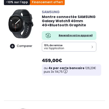
-10% sur l'app
Financement offert
SAMSUNG
Montre connectée SAMSUNG
Galaxy Watch9 40mm
4G+Bluetooth Graphite
Revendre votre appareil
10% de remise
Comparer
via l'application
459,00€
ou
4x par carte bancaire
126,23€
puis 3x 114,75