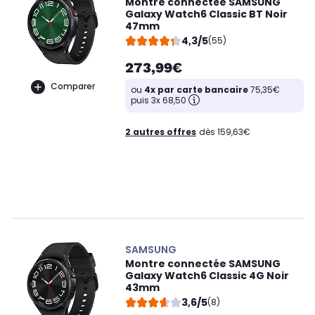
Montre connectée SAMSUNG
Galaxy Watch6 Classic BT Noir
47mm
4,3/5
(55)
273,99€
Comparer
ou
4x par carte bancaire
75,35€
puis 3x 68,50
2 autres offres
dès 159,63€
SAMSUNG
Montre connectée SAMSUNG
Galaxy Watch6 Classic 4G Noir
43mm
3,6/5
(8)