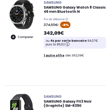
SAMSUNG
SAMSUNG Galaxy Watch 8 Classic
46 mm Bluetooth N
Prix de référence
oldPrice
374,59€
-8%
342,09€
Comparer
ou
4x par carte bancaire
94,07€
puis 3x 85,52
1 autre offre
dès 342,09€
SAMSUNG
SAMSUNG Galaxy Fit3 Noir
(Graphite) SM-R390