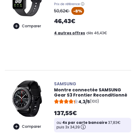
Prix de référence
oldPrice
50,62€
-8%
46,43€
Comparer
4 autres offres
dès 46,43€
SAMSUNG
Montre connectée SAMSUNG
Gear S3 Frontier Reconditionné
4,3/5
(100)
137,55€
ou
4x par carte bancaire
37,83€
Comparer
puis 3x 34,39