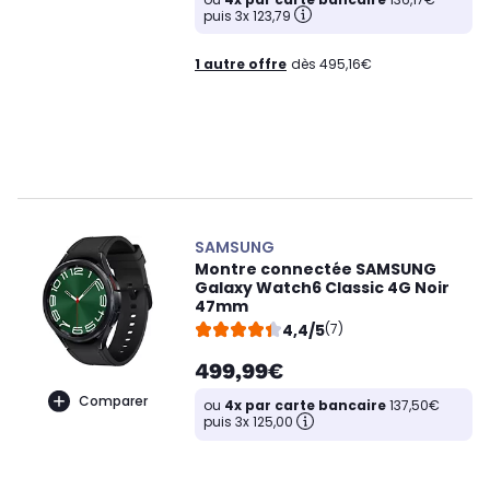
puis 3x 123,79
1 autre offre
dès 495,16€
SAMSUNG
Montre connectée SAMSUNG
Galaxy Watch6 Classic 4G Noir
47mm
4,4/5
(7)
499,99€
Comparer
ou
4x par carte bancaire
137,50€
puis 3x 125,00