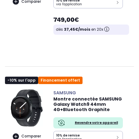
10% de remise
Comparer
via l'application
749,00€
dès
37,45€/mois
en 20x
-10% sur l'app
Financement offert
SAMSUNG
Montre connectée SAMSUNG
Galaxy Watch9 44mm
4G+Bluetooth Graphite
Revendre votre appareil
10% de remise
Comparer