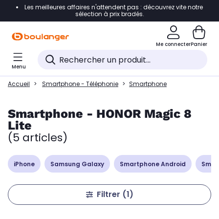
Les meilleures affaires n'attendent pas : découvrez vite notre
Accéder directement à la navigation
sélection à prix bradés.
Accéder directement à la liste des produits
Me connecter
Panier
Accéder directement au contenu
Menu
Accéder directement au pied de page
Accueil
Smartphone - Téléphonie
Smartphone
Accéder directement au chatbot
Smartphone - HONOR Magic 8
Lite
(5 articles)
iPhone
Samsung Galaxy
Smartphone Android
Smar
Filtrer
(1)