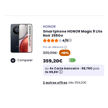
HONOR
Smartphone HONOR Magic 8 Lite
Noir 256Go
4/5
(1)
Prix de référence
oldPrice
399,99€
-10%
359,20€
Comparer
ou
4x Carte bancaire : 98,78€
puis
3x 89,8€
2 autres offres
dès 359,20€