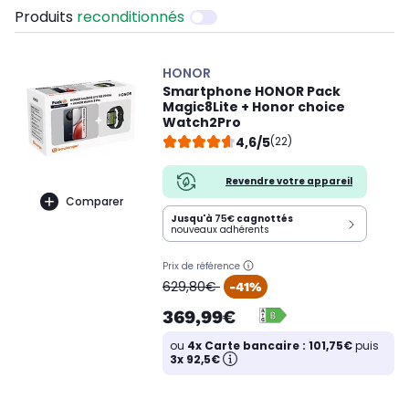
Produits
reconditionnés
HONOR
Smartphone HONOR Pack
Magic8Lite + Honor choice
Watch2Pro
4,6/5
(22)
Revendre votre appareil
Comparer
Jusqu'à
75€
cagnottés
nouveaux adhérents
Prix de référence
oldPrice
629,80€
-41%
369,99€
ou
4x Carte bancaire : 101,75€
puis
3x 92,5€