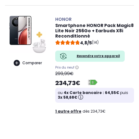
HONOR
Smartphone HONOR Pack Magic8
Lite Noir 256Go + Earbuds X8i
Reconditionné
4,8/5
(14)
Revendre votre appareil
Comparer
Prix du neuf
oldPrice
299,99€
234,73€
ou
4x Carte bancaire : 64,55€
puis
3x 58,68€
1 autre offre
dès 234,73€