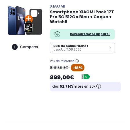
XIAOMI
Smartphone XIAOMI Pack 17T
Pro 5G 512Go Bleu + Coque +
Watch6
Revendre votre appareil
100€
de bonus rachat
Comparer
jusqu'au 11.08.2026
Prix de référence
oldPrice
1099,99€
-18%
899,00€
dès
52,71€/mois
en 20x