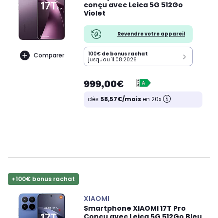
conçu avec Leica 5G 512Go
Violet
Revendre votre appareil
100€
de bonus rachat
Comparer
jusqu'au 11.08.2026
999,00€
dès
58,57€/mois
en 20x
+100€ bonus rachat
XIAOMI
Smartphone XIAOMI 17T Pro
Conçu avec Leica 5G 512Go Bleu