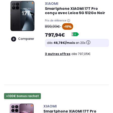
XIAOMI
Smartphone XIAOMI 17T Pro
conçu avec Leica 5G 512Go Noir
Prix de référence
oldPrice
899,99€
-11%
797,94€
Comparer
dès
46,78€/mois
en 20x
3 autres offres
dès 797,05€
+100€ bonus rachat
XIAOMI
Smartphone XIAOMI 17T Pro