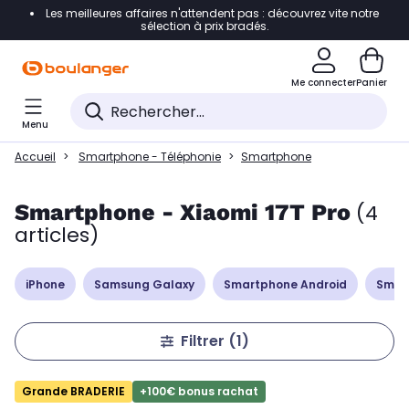
Les meilleures affaires n'attendent pas : découvrez vite notre
Accéder directement à la navigation
sélection à prix bradés.
Accéder directement à la liste des produits
Me connecter
Panier
Accéder directement au contenu
Menu
Accéder directement au pied de page
Accueil
Smartphone - Téléphonie
Smartphone
Accéder directement au chatbot
Smartphone - Xiaomi 17T Pro
(4
articles)
iPhone
Samsung Galaxy
Smartphone Android
Smar
Filtrer
(1)
Grande BRADERIE
+100€ bonus rachat