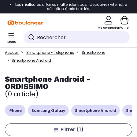
Les meilleures affaires n'attendent pas : découvrez vite notre
Accéder directement à la navigation
sélection à prix bradés.
Accéder directement à la liste des produits
Me connecter
Panier
Accéder directement au contenu
Menu
Accéder directement au pied de page
Accueil
Smartphone - Téléphonie
Smartphone
Accéder directement au chatbot
Smartphone Android
Smartphone Android -
ORDISSIMO
(0 article)
iPhone
Samsung Galaxy
Smartphone Android
Smar
Filtrer
(1)