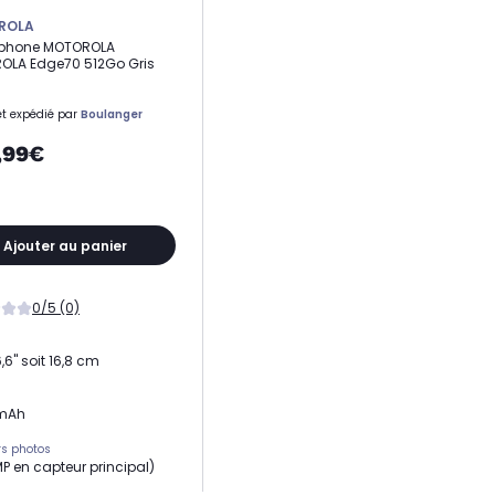
ROLA
phone MOTOROLA
OLA Edge70 512Go Gris
t expédié par
Boulanger
,99€
Ajouter au panier
0/5 (0)
,6" soit 16,8 cm
mAh
s photos
MP en capteur principal)