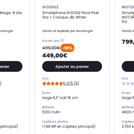
GOOGLE
MOTO
agic 8 Lite
Smartphone GOOGLE Pack Pixel
Smart
10a + Casque JBL White
MOTOR
5G
oulanger
Vendu et expédié par
Boulanger
Vendu e
799
Ancien prix
499,00€
-10%
449,00€
anier
Ajouter au panier
Avis
Avis
)
5.0/5 (3)
Ecran
Ecran
large 6,3" soit 16 cm
large 6
Batterie
Batterie
5100 mAh
4800 
Capteurs photos
Capteur
 principal)
1 (48 MP en capteur principal)
3 (50 