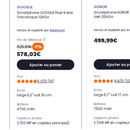
HONOR
GOOGLE
Smartphone HONOR M
Smartphone GOOGLE Pixel 9 Noir
Vert 256Go
Volcanique 128Go
Vendu et expédié par
B
Vendu et expédié par
Maxmovil
499,99€
Prix de référence
625,61€
-7%
578,03€
Ajouter au p
Ajouter au panier
Avis
Avis
4.6/5 (22
5.0/5 (10)
Ecran
Ecran
large 6,7" soit 17 cm
large 6,3" soit 16 cm
Batterie
Batterie
7500 mAh
4700 mAh
Capteurs photos
Capteurs photos
2 (108 MP en capteur
2 (50 MP en capteur principal)