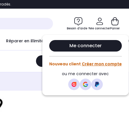
bradés.
e
Accéder directement au chatbot
Besoin d'aide ?
Me connecter
Panier
Réparer en illimité avec
Le Club Infinity
Econ
Me connecter
Ajouter au panier
•
578,03€
Nouveau client
Créer mon compte
ou me connecter avec