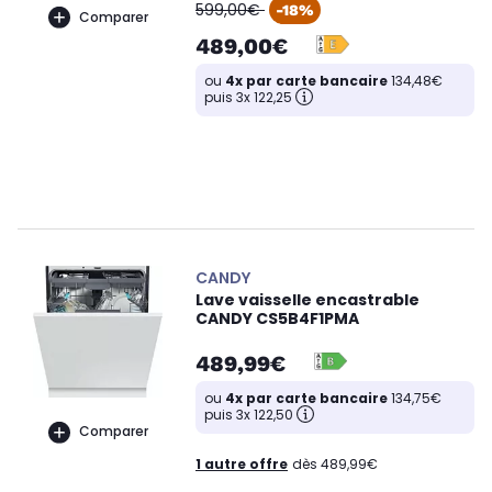
oldPrice
599,00€
-18%
Comparer
489,00€
ou
4x par carte bancaire
134,48€
puis 3x 122,25
CANDY
Lave vaisselle encastrable
CANDY CS5B4F1PMA
489,99€
ou
4x par carte bancaire
134,75€
puis 3x 122,50
Comparer
1 autre offre
dès 489,99€