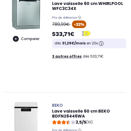
Lave vaisselle 60 cm WHIRLPOOL
WFC3C34X
Prix de référence
oldPrice
789,99€
-32%
533,71€
Comparer
dès
31,29€/mois
en 20x
3 autres offres
dès 533,71€
BEKO
Lave vaisselle 60 cm BEKO
BDFN26446WA
3,5/5
(10)
Prix de référence