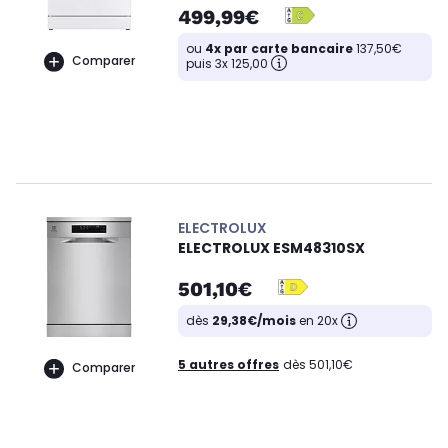
499,99€
ou
4x par carte bancaire
137,50€
Comparer
puis 3x 125,00
ELECTROLUX
ELECTROLUX ESM48310SX
501,10€
dès
29,38€/mois
en 20x
5 autres offres
dès 501,10€
Comparer