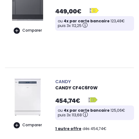
449,00€
ou
4x par carte bancaire
123,48€
puis 3x 112,25
Comparer
CANDY
CANDY CF4C6F0W
454,74€
ou
4x par carte bancaire
125,06€
puis 3x 113,68
Comparer
1 autre offre
dès 454,74€