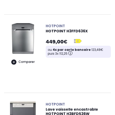
HOTPOINT
HOTPOINT H3FFD636X
449,00€
ou
4x par carte bancaire
123,48€
puis 3x 112,25
Comparer
HOTPOINT
Lave vaisselle encastrable
HOTPOINT H3BFD536W