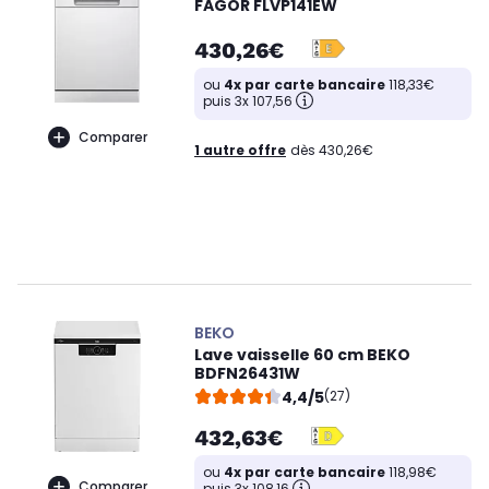
FAGOR FLVP141EW
430,26€
ou
4x par carte bancaire
118,33€
puis 3x 107,56
Comparer
1 autre offre
dès 430,26€
BEKO
Lave vaisselle 60 cm BEKO
BDFN26431W
4,4/5
(27)
432,63€
ou
4x par carte bancaire
118,98€
Comparer
puis 3x 108,16