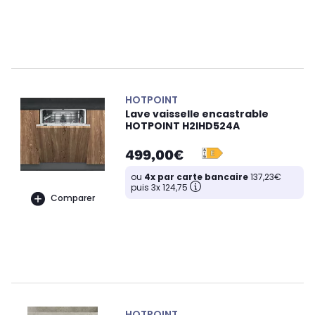
HOTPOINT
Lave vaisselle encastrable
HOTPOINT H2IHD524A
499,00€
ou
4x par carte bancaire
137,23€
puis 3x 124,75
Comparer
HOTPOINT