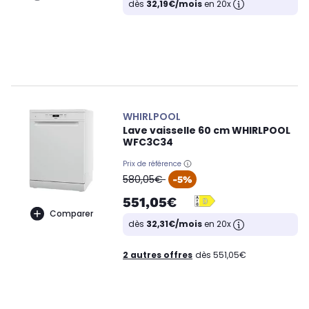
dès
32,19€/mois
en 20x
WHIRLPOOL
Lave vaisselle 60 cm WHIRLPOOL
WFC3C34
Prix de référence
oldPrice
580,05€
-5%
551,05€
Comparer
dès
32,31€/mois
en 20x
2 autres offres
dès 551,05€