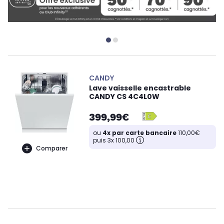
CANDY
Lave vaisselle encastrable
CANDY CS 4C4L0W
399,99€
ou
4x par carte bancaire
110,00€
puis 3x 100,00
Comparer