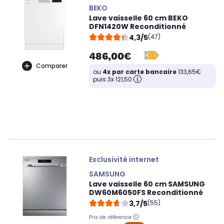
BEKO
Lave vaisselle 60 cm BEKO
DFN1420W Reconditionné
4,3/5
(47)
486,00€
Comparer
ou
4x par carte bancaire
133,65€
puis 3x 121,50
Exclusivité internet
SAMSUNG
Lave vaisselle 60 cm SAMSUNG
DW60M6050FS Reconditionné
3,7/5
(55)
Prix de référence