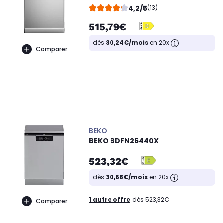
4,2/5
(13)
515,79€
dès
30,24€/mois
en 20x
Comparer
BEKO
BEKO BDFN26440X
523,32€
dès
30,68€/mois
en 20x
1 autre offre
dès 523,32€
Comparer