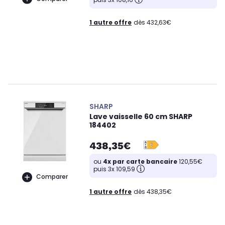
1 autre offre
dès 432,63€
SHARP
Lave vaisselle 60 cm SHARP
184402
438,35€
ou
4x par carte bancaire
120,55€
puis 3x 109,59
Comparer
1 autre offre
dès 438,35€