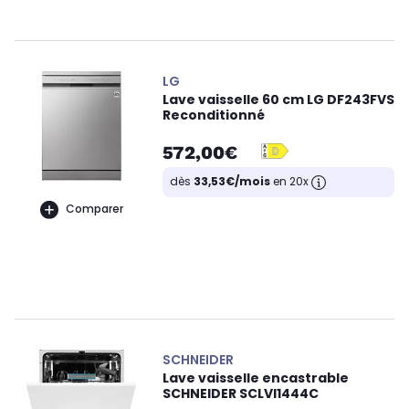
LG
Lave vaisselle 60 cm LG DF243FVS
Reconditionné
572,00€
dès
33,53€/mois
en 20x
Comparer
SCHNEIDER
Lave vaisselle encastrable
SCHNEIDER SCLVI1444C