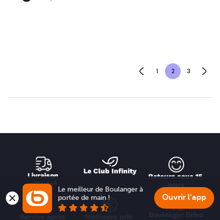
1
2
3
Le Club Infinity
Livraison 
Retours sous 15 
offerte*
jours
Le meilleur de Boulanger à 
Ouvrir l'app
portée de main !
Boulanger Drive
Service après 
Meilleurs prix 