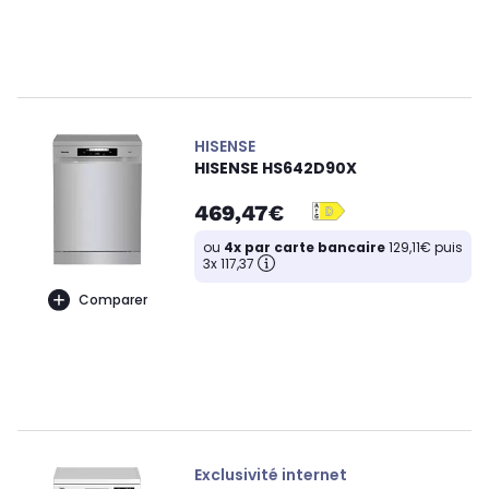
HISENSE
HISENSE HS642D90X
469,47€
ou
4x par carte bancaire
129,11€ puis
3x 117,37
Comparer
Exclusivité internet