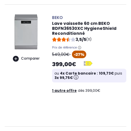
BEKO
Lave vaisselle 60 cm BEKO
BDFN36530XC HygieneShield
Reconditionné
3,5/5
(11)
Prix de référence
oldPrice
549,00€
-27%
Comparer
399,00€
ou
4x Carte bancaire : 109,73€
puis
3x 99,75€
1 autre offre
dès 399,00€