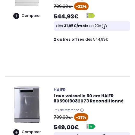
oldPrice
706,99€
-22%
544,93€
Comparer
dès
31,95€/mois
en 20x
2 autres offres
dès 544,93€
HAIER
Lave vaisselle 60 cm HAIER
8059019082073 Reconditionné
Prix de référence
oldPrice
799,00€
-31%
549,00€
Comparer