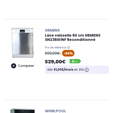
SIEMENS
Lave vaisselle 60 cm SIEMENS
SN236I01NF Reconditionné
Prix de référence
oldPrice
699,00€
-24%
529,00€
Comparer
dès
31,01€/mois
en 20x
WHIRLPOOL