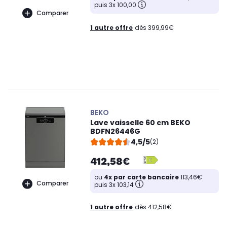
puis 3x 100,00
Comparer
1 autre offre
dès 399,99€
BEKO
Lave vaisselle 60 cm BEKO
BDFN26446G
4,5/5
(2)
412,58€
ou
4x par carte bancaire
113,46€
Comparer
puis 3x 103,14
1 autre offre
dès 412,58€