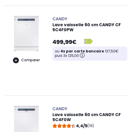
CANDY
Lave vaisselle 60 cm CANDY CF
5C4F0PW
499,99€
ou
4x par carte bancaire
137,50€
puis 3x 125,00
Comparer
CANDY
Lave vaisselle 60 cm CANDY CF
5C4F0W
4,4/5
(19)