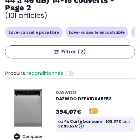
44 à 46 dB) 14-15 couverts -
Page 2
(101 articles)
Lave-vaisselle pose libre
Lave-vaisselle encastrable
La
Filtrer
(2)
Produits
reconditionnés
DAEWOO
DAEWOO DFFA1DX45E52
394,07€
ou
4x Carte bancaire : 108,37€
puis
3x 98,52€
Comparer