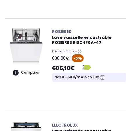
ROSIERES
Lave vaisselle encastrable
ROSIERES RI5C4F0A-47
Prix de référence
oldPrice
638,00€
-5%
606,10€
Comparer
dès
35,53€/mois
en 20x
ELECTROLUX
Lave vaisselle encastrable