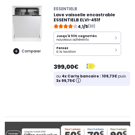
ESSENTIELB
Lave vaisselle encastrable
ESSENTIELB ELVI-451f
4,1/5
(33)
Jusqu'à
90€
cagnottés
nouveaux adhérents
Pensez
Comparer
à la location
399,00€
ou
4x Carte bancaire : 109,73€
puis
3x 99,75€