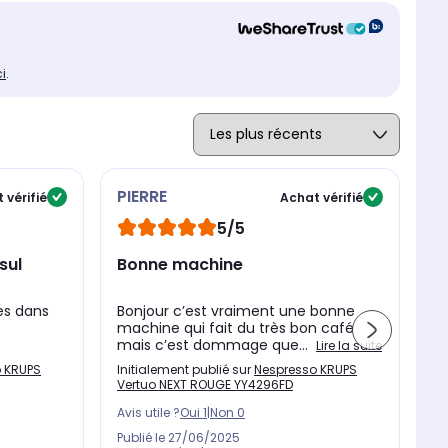
ci
.
PIERRE
A
 vérifié
Achat vérifié
5/5
sul
Bonne machine
N
es dans
Bonjour c’est vraiment une bonne
Sa
machine qui fait du très bon café
mais c’est dommage que...
Lire la suite
In
 KRUPS
Initialement publié sur
Nespresso KRUPS
Ve
Vertuo NEXT ROUGE YY4296FD
Av
Avis utile ?
Oui
1
|
Non
0
Pu
Publié le
27/06/2025