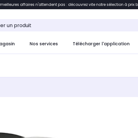
 meilleures affaires n'attendent pas : découvrez vite notre sélection à prix 
ement au contenu
Accéder directement au pied de pag
agasin
Nos services
Télécharger l'application