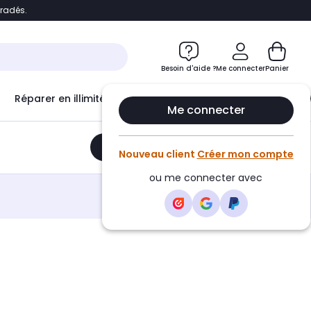
bradés.
e
Accéder directement au chatbot
Besoin d'aide ?
Me connecter
Panier
Réparer en illimité avec
Le Club Infinity
Econ
Me connecter
Ajouter au panier
•
162,25€
Nouveau client
Créer mon compte
ou me connecter avec