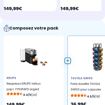
currentPrice
currentPrice
149,99€
149,99€
Composez votre pack
KRUPS
TAVOLA SWISS
Nespresso KRUPS Vertuo
Porte dosette TAVOLA
pop+ YY5359FD argent
SWISS pour capsules
4.4/5
(24)
Vertuo
4.5/5
(18)
36,99€
149,99€