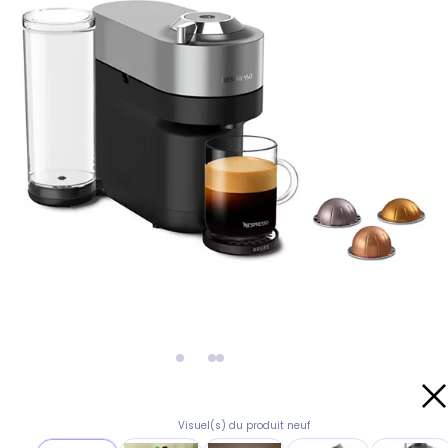
Visuel(s) du produit neuf