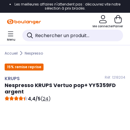
Les meilleures affaires n'attendent pas : découvrez vite notre
Accéder directement à la navigation
sélection à prix bradés.
Accéder directement au contenu
Me connecter
Panier
Accéder directement au pied de page
Menu
Accéder directement au chatbot
Accueil
Nespresso
15% remise reprise
Réf. 121
8204
KRUPS
Nespresso
KRUPS
Vertuo pop+ YY5359FD
argent
4,4/5
(
24
)