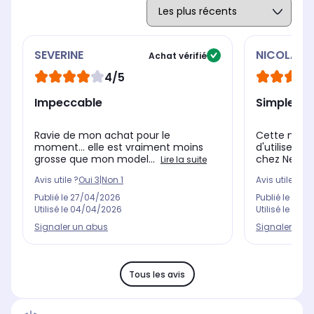
SEVERINE
NICOLAS
Achat vérifié
4/5
Impeccable
Simple, c
Ravie de mon achat pour le
Cette mach
moment... elle est vraiment moins
d'utiliser l
grosse que mon model...
chez Nespre
Lire la suite
Avis utile ?
Oui
3
|
Non
1
Avis utile ?
Oui
Publié le
27/04/2026
Publié le
08/0
Utilisé le
04/04/2026
Utilisé le
17/0
Signaler un abus
Signaler un 
Tous les avis