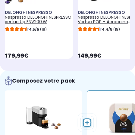
DELONGHI NESPRESSO
DELONGHI NESPRESSO
Nespresso DELONGHI NESPRESSO
Nespresso DELONGHI NESPR
vertuo Up ENV200.W
Vertuo POP + Aeroccino
STARBUCKS
4.5/5
(19)
4.4/5
(18)
currentPrice
currentPrice
179,99€
149,99€
Composez votre pack