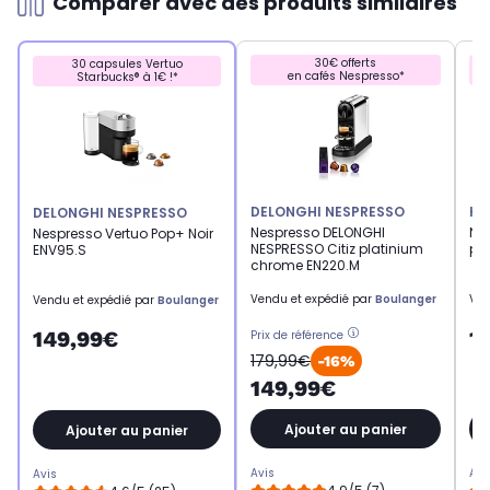
Comparer avec des produits similaires
30€ offerts
30 capsules Vertuo
en cafés Nespresso*
Starbucks® à 1€ !*
DELONGHI NESPRESSO
KR
DELONGHI NESPRESSO
Nespresso DELONGHI
Ne
Nespresso Vertuo Pop+ Noir
NESPRESSO Citiz platinium
po
ENV95.S
chrome EN220.M
Vendu et expédié par
Boulanger
Ven
Vendu et expédié par
Boulanger
1
149,99€
Prix de référence
179,99€
-16%
149,99€
Ajouter au panier
Ajouter au panier
Avis
Avi
Avis