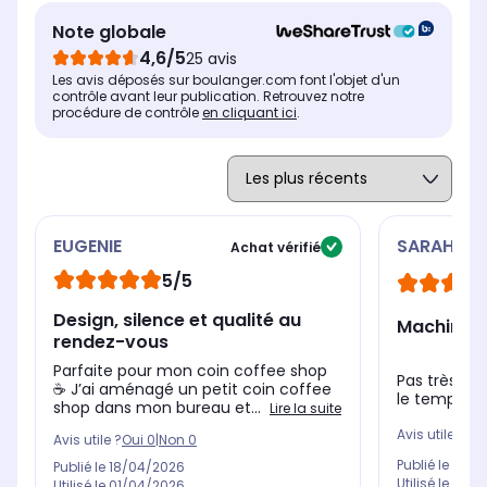
19 bars
19 
0 bars
Note globale
Dimensions l x h x p
Dim
Dimensions l x h x p
4,6/5
25 avis
13 x 37.2 x 27.8 cm
21.
22 x 25.6 x 35.6 cm
Les avis déposés sur boulanger.com font l'objet d'un
contrôle avant leur publication. Retrouvez notre
procédure de contrôle
en cliquant ici
.
EUGENIE
SARAH
Achat vérifié
5/5
Design, silence et qualité au
Machine t
rendez-vous
Parfaite pour mon coin coffee shop
Pas très gro
☕️ J’ai aménagé un petit coin coffee
le temps mai
shop dans mon bureau et...
Lire la suite
Avis utile ?
Oui
Avis utile ?
Oui
0
|
Non
0
Publié le
23/0
Publié le
18/04/2026
Utilisé le
21/0
Utilisé le
01/04/2026