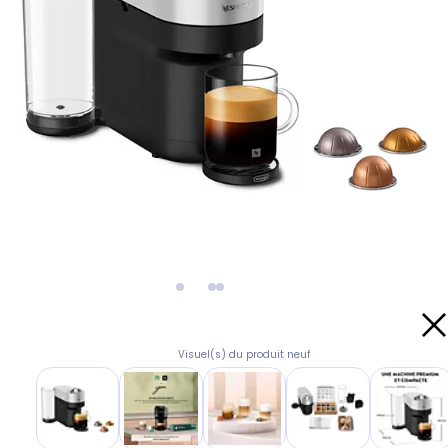
Visuel(s) du produit neuf