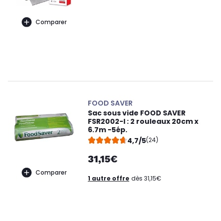
Comparer
FOOD SAVER
Sac sous vide FOOD SAVER
FSR2002-I : 2 rouleaux 20cm x
6.7m -5ép.
4,7/5
(24)
31,15€
Comparer
1 autre offre
dès 31,15€