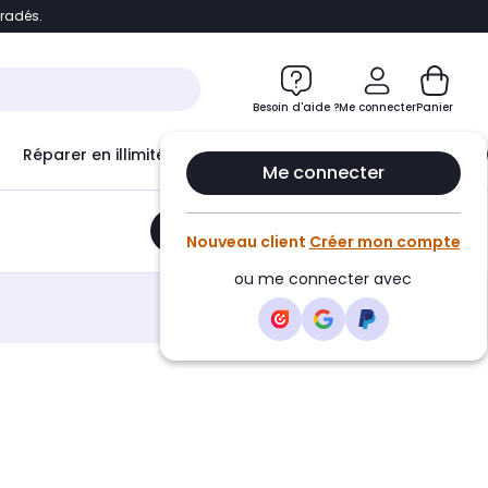
bradés.
e
Accéder directement au chatbot
Besoin d'aide ?
Me connecter
Panier
Réparer en illimité avec
Le Club Infinity
Econ
Me connecter
Ajouter au panier
•
19,99€
Nouveau client
Créer mon compte
ou me connecter avec