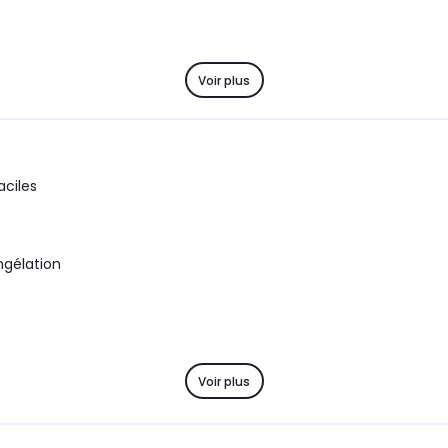
Voir plus
aciles
ngélation
Voir plus