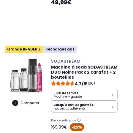
49,99€
Grande BRADERIE
Recharges gaz
SODASTREAM
Machine à soda SODASTREAM
DUO Noire Pack 2 carafes + 2
bouteilles
4,7/5
(106)
-10€
de remise
Machine + gourde
Comparer
Jusqu'à
90€
cagnottés
nouveaux adhérents
Prix de référence
oldPrice
169,99€
-25%