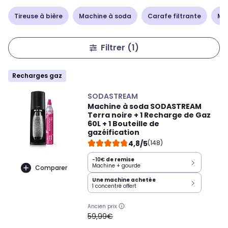
Tireuse à bière
Machine à soda
Carafe filtrante
Mu
Filtrer
(1)
Recharges gaz
SODASTREAM
Machine à soda SODASTREAM
Terra noire + 1 Recharge de Gaz
60L + 1 Bouteille de
gazéification
4,8/5
(148)
-10€
de remise
Machine + gourde
Comparer
Une machine achetée
1 concentré offert
Ancien prix
oldPrice
59,99€