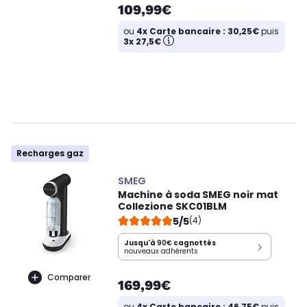
109,99€
ou
4x Carte bancaire : 30,25€
puis
3x 27,5€
Recharges gaz
SMEG
Machine à soda SMEG noir mat
Collezione SKC01BLM
5/5
(4)
Jusqu'à
90€
cagnottés
nouveaux adhérents
Comparer
169,99€
ou
4x Carte bancaire : 46,75€
puis