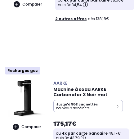
ou
4x par carte bancaire
38,00€
Comparer
puis 3x 34,54
2 autres offres
dès 138,18€
Recharges gaz
AARKE
Machine à soda AARKE
Carbonator 3 Noir mat
Jusqu'à
90€
cagnottés
nouveaux adhérents
175,17€
Comparer
ou
4x par carte bancaire
48,17€
puis 3x 43,79