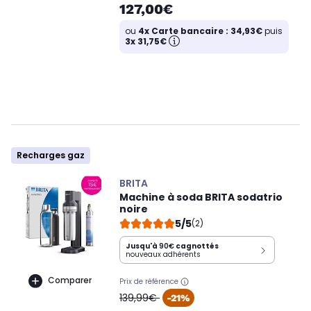
127,00€
ou
4x Carte bancaire : 34,93€
puis
3x 31,75€
Recharges gaz
BRITA
Machine à soda BRITA sodatrio
noire
5/5
(2)
Jusqu'à
90€
cagnottés
nouveaux adhérents
Comparer
Prix de référence
oldPrice
139,99€
-21%