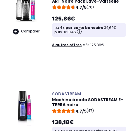
ART Noire Pack Lave-Vaisselle
4,7/5
(70)
125,86€
ou
4x par carte bancaire
34,62€
Comparer
puis 3x 31,46
3 autres offres
dès 125,86€
SODASTREAM
Machine à soda SODASTREAM E-
TERRA noire
4,7/5
(47)
138,18€