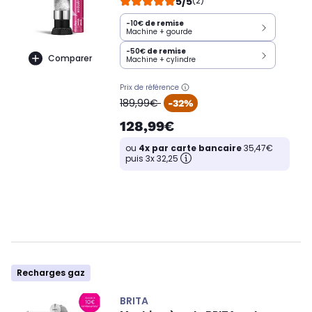
5/5
(2)
-10€
de remise
Machine + gourde
-50€
de remise
Comparer
Machine + cylindre
Prix de référence
oldPrice
189,99€
-32%
128,99€
ou
4x par carte bancaire
35,47€
puis 3x 32,25
Recharges gaz
BRITA