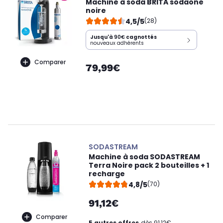
Machine à soda BRITA sodaone
noire
4,5/5
(28)
Jusqu'à
90€
cagnottés
nouveaux adhérents
Comparer
79,99€
SODASTREAM
Machine à soda SODASTREAM
Terra Noire pack 2 bouteilles + 1
recharge
4,8/5
(70)
91,12€
Comparer
5 autres offres
dès 91,12€