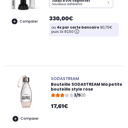
Jusqu'à
90€
cagnottés
nouveaux adhérents
330,00€
Comparer
ou
4x par carte bancaire
90,75€
puis 3x 82,50
SODASTREAM
Bouteille SODASTREAM Ma petite
bouteille style rose
3/5
(2)
17,61€
Comparer