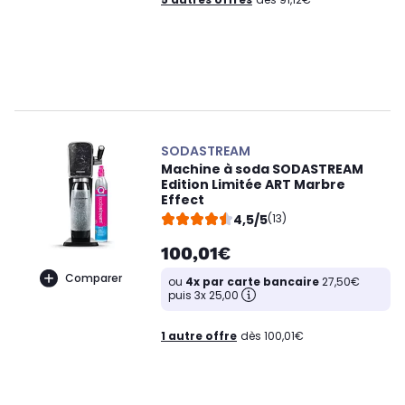
SODASTREAM
Machine à soda SODASTREAM
Edition Limitée ART Marbre
Effect
4,5/5
(13)
100,01€
Comparer
ou
4x par carte bancaire
27,50€
puis 3x 25,00
1 autre offre
dès 100,01€