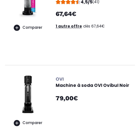
4,5/5
(41)
67,64€
1 autre offre
dès 67,64€
Comparer
OVI
Machine à soda OVI Ovibul Noir
79,00€
Comparer