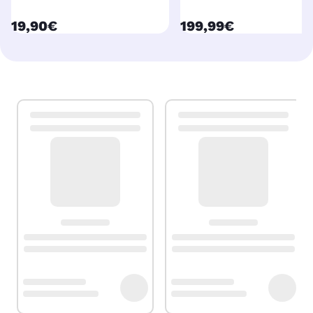
currentPrice
currentPrice
19,90€
199,99€