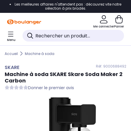
Les meilleures affaires n'attendent pas : découvrez vite notre
Accéder directement à la navigation
sélection à prix bradés.
Accéder directement au contenu
Me connecter
Panier
Accéder directement au pied de page
Menu
Accéder directement au chatbot
Accueil
Machine à soda
Réf. 900
0688492
SKARE
Machine à soda
SKARE
Skare Soda Maker 2
Carbon
Donner le premier avis