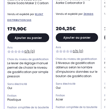
Aarke Carbonator 3
Ca
Skare Soda Maker 2 Carbon
CO
Vendu et expédié par
2KINGS
Ven
Vendu et expédié par
RLVNT
DISTRIBUTION SAS
204,25€
2
179,90€
Ajouter au panier
Ajouter au panier
Avis
Avi
Avis
0/5 (0)
0/5 (0)
Choix du niveau de gazéification
Cho
Choix du niveau de gazéification
3 Niveaux de gazéification
Niv
Le levier de réglage manuel
obtenus selon le nombre
aju
permet de choisir le niveau
d'impulsions données sur le
vot
de gazéification par simple
bouton de gazéification
pression
Sans électricité
San
Sans électricité
Oui
Ou
Oui
Finition
Fini
Finition
Acier
Aci
Plastique
Fixation simplifiée de la bouteille
Fix
Fixation simplifiée de la bouteille