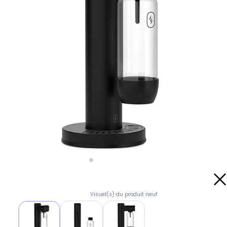
Visuel(s) du produit neuf