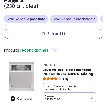
Page 2
(230 articles)
Lave-vaisselle pose libre
Lave-vaisselle encastrable
La
Filtrer
(1)
Produits
reconditionnés
INDESIT
Lave vaisselle encastrable
INDESIT IN2IC14BN7S1 Sliding
3,9/5
(31)
Jusqu'à
90€
cagnottés
nouveaux adhérents
Pensez
Comparer
à la location