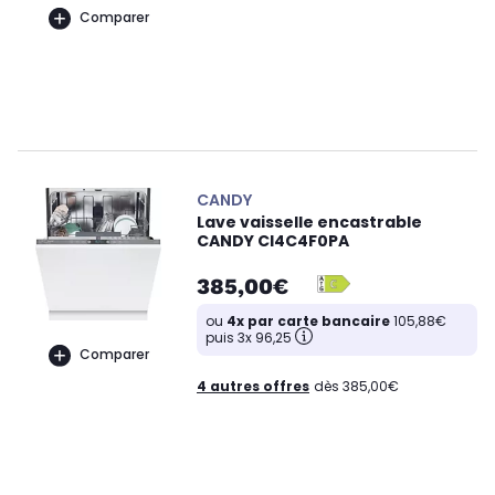
Comparer
CANDY
Lave vaisselle encastrable
CANDY CI4C4F0PA
385,00€
ou
4x par carte bancaire
105,88€
puis 3x 96,25
Comparer
4 autres offres
dès 385,00€