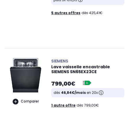
5 autres offres
dès 425,41€
SIEMENS
Lave vaisselle encastrable
SIEMENS SN65EX23CE
799,00€
dès
46,84€/mois
en 20x
Comparer
1 autre offre
dès 799,00€