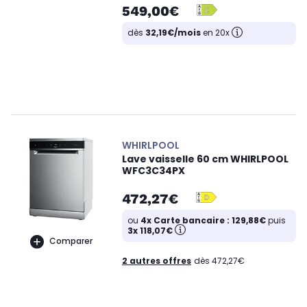
549,00€
dès
32,19€/mois
en 20x
WHIRLPOOL
Lave vaisselle 60 cm WHIRLPOOL
WFC3C34PX
472,27€
ou
4x Carte bancaire : 129,88€
puis
3x 118,07€
Comparer
2 autres offres
dès 472,27€