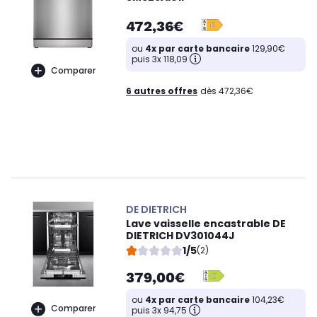
472,36€
ou
4x par carte bancaire
129,90€
puis 3x 118,09
Comparer
6 autres offres
dès 472,36€
DE DIETRICH
Lave vaisselle encastrable DE
DIETRICH DV301044J
1/5
(2)
379,00€
ou
4x par carte bancaire
104,23€
Comparer
puis 3x 94,75