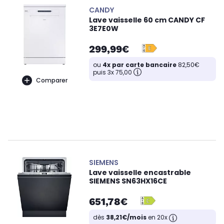
CANDY
Lave vaisselle 60 cm CANDY CF
3E7E0W
299,99€
ou
4x par carte bancaire
82,50€
puis 3x 75,00
Comparer
SIEMENS
Lave vaisselle encastrable
SIEMENS SN63HX16CE
651,78€
dès
38,21€/mois
en 20x