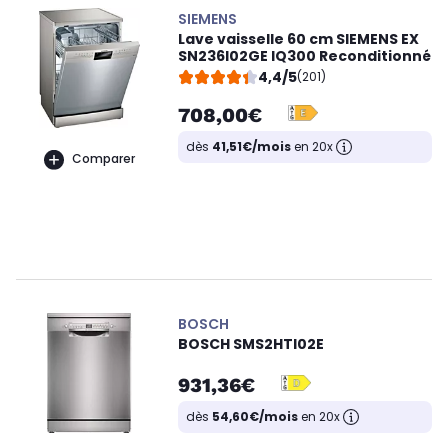
SIEMENS
Lave vaisselle 60 cm SIEMENS EX
SN236I02GE IQ300 Reconditionné
4,4/5
(201)
708,00€
dès
41,51€/mois
en 20x
Comparer
BOSCH
BOSCH SMS2HTI02E
931,36€
dès
54,60€/mois
en 20x