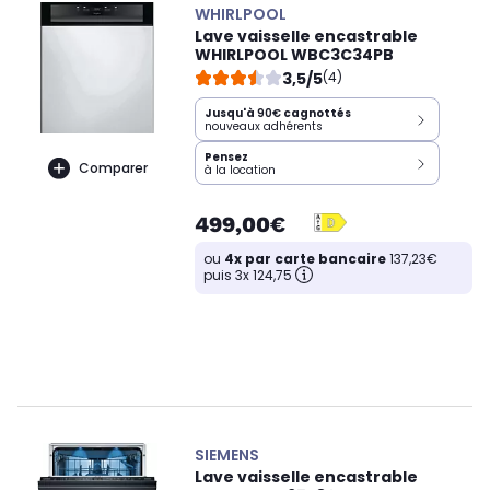
WHIRLPOOL
Lave vaisselle encastrable
WHIRLPOOL WBC3C34PB
3,5/5
(4)
Jusqu'à
90€
cagnottés
nouveaux adhérents
Pensez
Comparer
à la location
499,00€
ou
4x par carte bancaire
137,23€
puis 3x 124,75
SIEMENS
Lave vaisselle encastrable