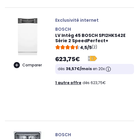
Exclusivité internet
BOSCH
LV Intég 45 BOSCH SPI2HKS42E
Série 2 SpeedPerfect+
4,5/5
(2)
623,75€
Comparer
dès
36,57€/mois
en 20x
1 autre offre
dès 623,75€
BOSCH