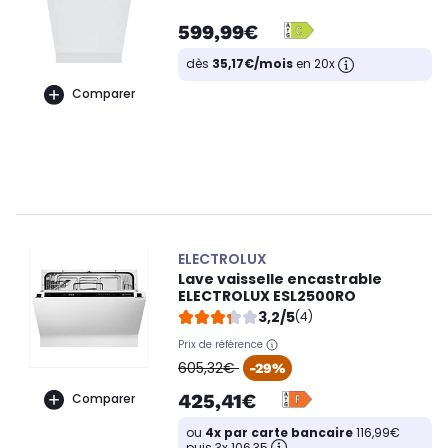
599,99€
dès
35,17€/mois
en 20x
Comparer
ELECTROLUX
Lave vaisselle encastrable
ELECTROLUX ESL2500RO
3,2/5
(4)
Prix de référence
oldPrice
605,32€
-29%
425,41€
Comparer
ou
4x par carte bancaire
116,99€
puis 3x 106,35