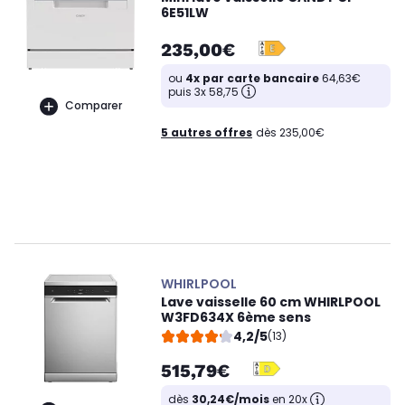
6E51LW
235,00€
ou
4x par carte bancaire
64,63€
puis 3x 58,75
Comparer
5 autres offres
dès 235,00€
WHIRLPOOL
Lave vaisselle 60 cm WHIRLPOOL
W3FD634X 6ème sens
4,2/5
(13)
515,79€
dès
30,24€/mois
en 20x