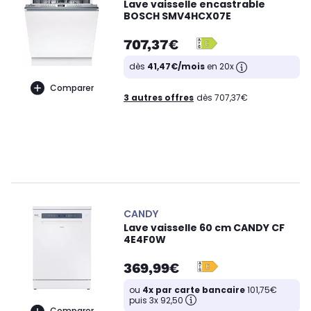
Lave vaisselle encastrable
BOSCH SMV4HCX07E
707,37€
dès
41,47€/mois
en 20x
Comparer
3 autres offres
dès 707,37€
CANDY
Lave vaisselle 60 cm CANDY CF
4E4F0W
369,99€
ou
4x par carte bancaire
101,75€
puis 3x 92,50
Comparer