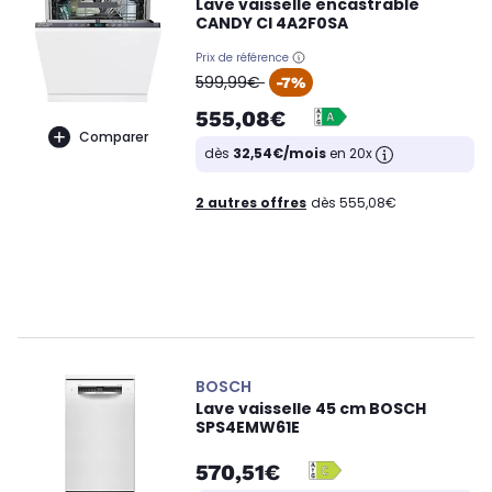
Lave vaisselle encastrable
CANDY CI 4A2F0SA
Prix de référence
oldPrice
599,99€
-7%
555,08€
Comparer
dès
32,54€/mois
en 20x
2 autres offres
dès 555,08€
BOSCH
Lave vaisselle 45 cm BOSCH
SPS4EMW61E
570,51€