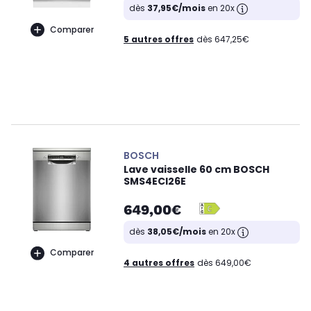
dès
37,95€/mois
en 20x
Comparer
5 autres offres
dès 647,25€
BOSCH
Lave vaisselle 60 cm BOSCH
SMS4ECI26E
649,00€
dès
38,05€/mois
en 20x
Comparer
4 autres offres
dès 649,00€