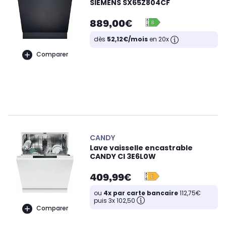
SIEMENS SX65Z804CF
889,00€
dès
52,12€/mois
en 20x
Comparer
CANDY
Lave vaisselle encastrable
CANDY CI 3E6L0W
409,99€
ou
4x par carte bancaire
112,75€
puis 3x 102,50
Comparer