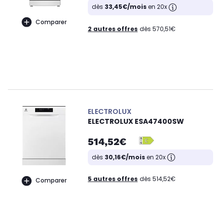
dès
33,45€/mois
en 20x
Comparer
2 autres offres
dès 570,51€
ELECTROLUX
ELECTROLUX ESA47400SW
514,52€
dès
30,16€/mois
en 20x
5 autres offres
dès 514,52€
Comparer