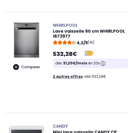
WHIRLPOOL
Lave vaisselle 60 cm WHIRLPOOL
1673977
4,2/5
(16)
532,28€
dès
31,20€/mois
en 20x
Comparer
2 autres offres
dès 532,28€
CANDY
Mini lave vaisselle CANDY CP