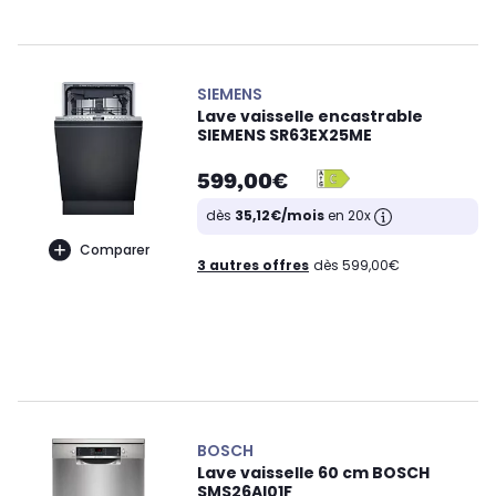
SIEMENS
Lave vaisselle encastrable
SIEMENS SR63EX25ME
599,00€
dès
35,12€/mois
en 20x
Comparer
3 autres offres
dès 599,00€
BOSCH
Lave vaisselle 60 cm BOSCH
SMS26AI01F