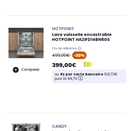
HOTPOINT
Lave vaisselle encastrable
HOTPOINT HA2IFD14BN60S
Prix de référence
oldPrice
499,00€
-20%
399,00€
Comparer
ou
4x par carte bancaire
109,73€
puis 3x 99,75
CANDY