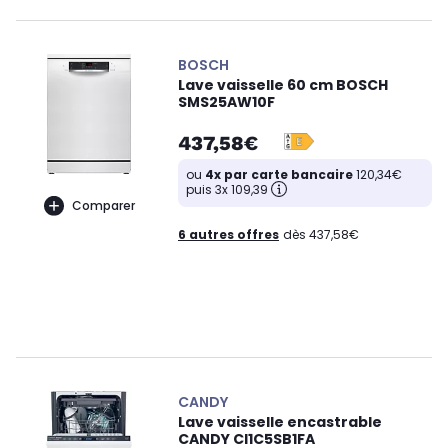
BOSCH
Lave vaisselle 60 cm BOSCH
SMS25AW10F
437,58€
ou
4x par carte bancaire
120,34€
puis 3x 109,39
Comparer
6 autres offres
dès 437,58€
CANDY
Lave vaisselle encastrable
CANDY CI1C5SB1FA