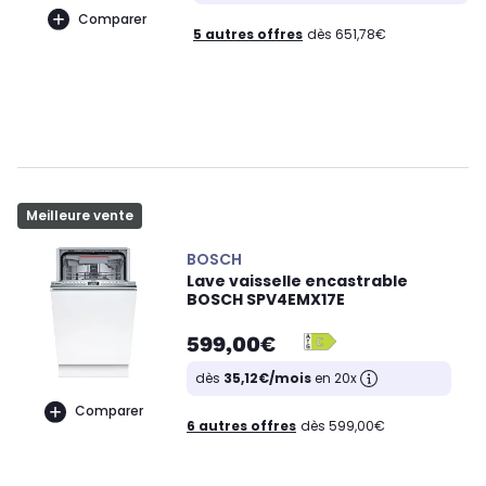
Comparer
5 autres offres
dès 651,78€
Meilleure vente
BOSCH
Lave vaisselle encastrable
BOSCH SPV4EMX17E
599,00€
dès
35,12€/mois
en 20x
Comparer
6 autres offres
dès 599,00€