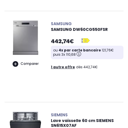
SAMSUNG
SAMSUNG DW60CG550FSR
442,74€
ou
4x par carte bancaire
121,76€
puis 3x 110,68
Comparer
1 autre offre
dès 442,74€
SIEMENS
Lave vaisselle 60 cm SIEMENS
SN615X07AF