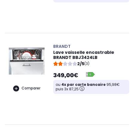
BRANDT
Lave vaisselle encastrable
BRANDT BBJ3424LB
2/5
(3)
349,00€
ou
4x par carte bancaire
95,98€
Comparer
puis 3x 87,25