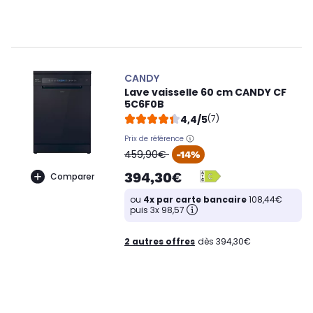
CANDY
Lave vaisselle 60 cm CANDY CF
5C6F0B
4,4/5
(7)
Prix de référence
oldPrice
459,90€
-14%
394,30€
Comparer
ou
4x par carte bancaire
108,44€
puis 3x 98,57
2 autres offres
dès 394,30€