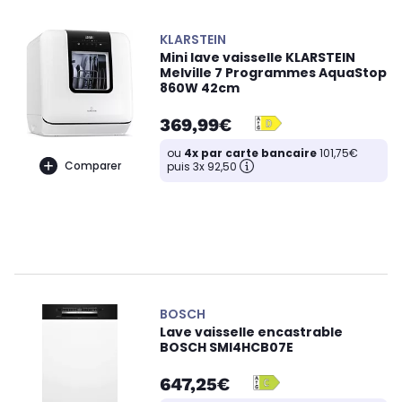
KLARSTEIN
Mini lave vaisselle KLARSTEIN
Melville 7 Programmes AquaStop
860W 42cm
369,99€
ou
4x par carte bancaire
101,75€
Comparer
puis 3x 92,50
BOSCH
Lave vaisselle encastrable
BOSCH SMI4HCB07E
647,25€