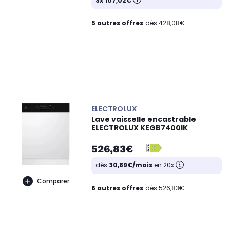
3x 107,02€
5 autres offres
dès 428,08€
ELECTROLUX
Lave vaisselle encastrable
ELECTROLUX KEGB7400IK
526,83€
dès
30,89€/mois
en 20x
Comparer
6 autres offres
dès 526,83€