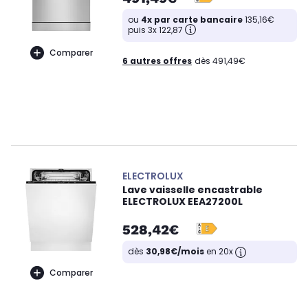
ou
4x par carte bancaire
135,16€
puis 3x 122,87
Comparer
6 autres offres
dès 491,49€
ELECTROLUX
Lave vaisselle encastrable
ELECTROLUX EEA27200L
528,42€
dès
30,98€/mois
en 20x
Comparer