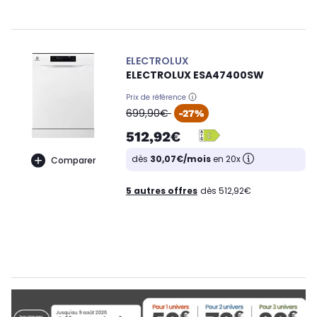
ELECTROLUX
ELECTROLUX ESA47400SW
Prix de référence
oldPrice
699,90€
-27%
512,92€
dès
30,07€/mois
en 20x
Comparer
5 autres offres
dès 512,92€