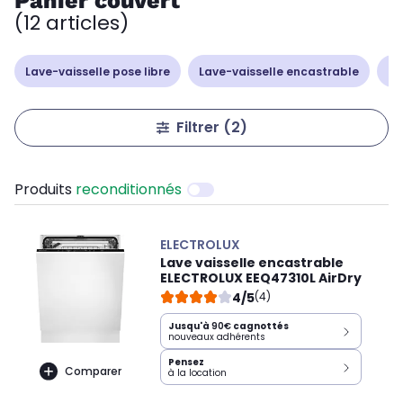
Panier couvert
(12 articles)
Lave-vaisselle pose libre
Lave-vaisselle encastrable
La
Filtrer
(2)
Produits
reconditionnés
ELECTROLUX
Lave vaisselle encastrable
ELECTROLUX EEQ47310L AirDry
4/5
(4)
Jusqu'à
90€
cagnottés
nouveaux adhérents
Pensez
Comparer
à la location