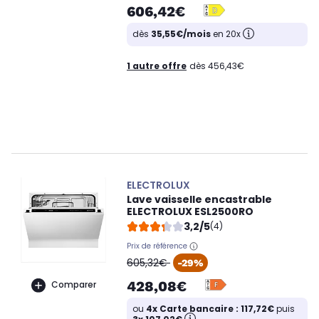
606,42€
dès
35,55€/mois
en 20x
1 autre offre
dès 456,43€
ELECTROLUX
Lave vaisselle encastrable
ELECTROLUX ESL2500RO
3,2/5
(4)
Prix de référence
oldPrice
605,32€
-29%
428,08€
Comparer
ou
4x Carte bancaire : 117,72€
puis