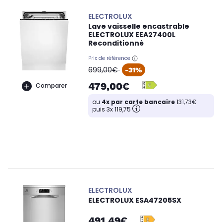
ELECTROLUX
Lave vaisselle encastrable
ELECTROLUX EEA27400L
Reconditionné
Prix de référence
oldPrice
699,00€
-31%
479,00€
Comparer
ou
4x par carte bancaire
131,73€
puis 3x 119,75
ELECTROLUX
ELECTROLUX ESA47205SX
491,49€