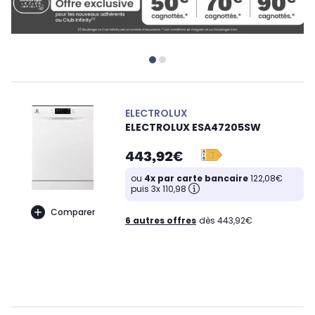
ELECTROLUX
ELECTROLUX ESA47205SW
443,92€
ou
4x par carte bancaire
122,08€
puis 3x 110,98
Comparer
6 autres offres
dès 443,92€