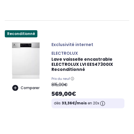
Reconditionné
Exclusivité internet
ELECTROLUX
Lave vaisselle encastrable
ELECTROLUX LVI EES47300IX
Reconditionné
Prix du neuf
oldPrice
815,00€
Comparer
569,00€
dès
33,36€/mois
en 20x