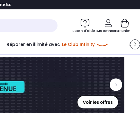
bradés.
ontenu
Accéder directement au pied de page
Besoin d'aide ?
Me connecter
Panier
Réparer en illimité avec
Le Club Infinity
Econ
Me connecter
Nouveau client
Créer mon compte
ou me connecter avec