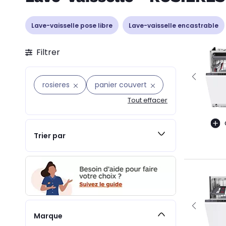
Lave-vaisselle pose libre
Lave-vaisselle encastrable
Filtrer
rosieres
panier couvert
Tout effacer
Trier par
Marque