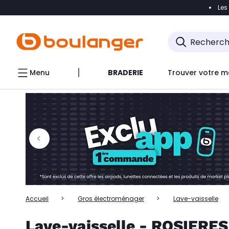
Les
Accéder directement à la navigation
Accéder directem
Accéder directement au chatbot
Menu
BRADERIE
Trouver votre m
Accueil
Gros électroménager
Lave-vaisselle
Lave-vaisselle - ROSIERES