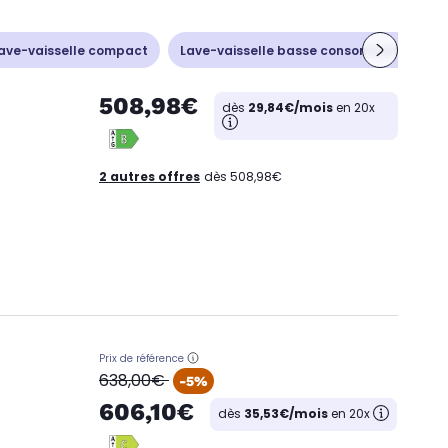
ave-vaisselle compact
Lave-vaisselle basse consommation
508,98€
dès
29,84€/mois
en 20x
2 autres offres
dès 508,98€
Prix de référence
oldPrice
638,00€
-5%
606,10€
dès
35,53€/mois
en 20x