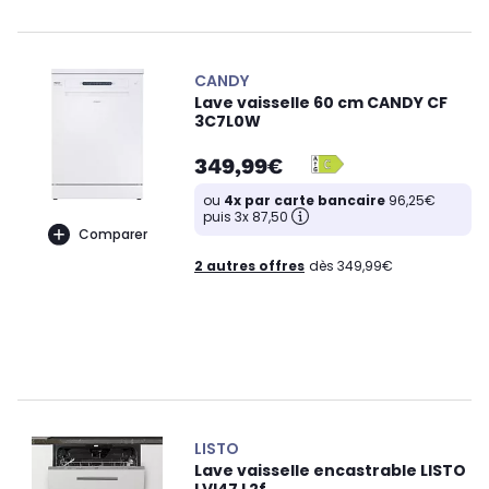
CANDY
Lave vaisselle 60 cm CANDY CF
3C7L0W
349,99€
ou
4x par carte bancaire
96,25€
puis 3x 87,50
Comparer
2 autres offres
dès 349,99€
LISTO
Lave vaisselle encastrable LISTO
LVI47 L2f