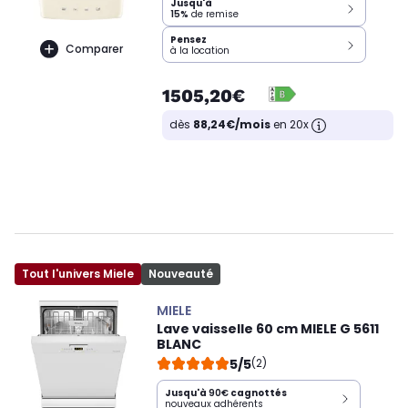
Jusqu'à
15%
de remise
Pensez
Comparer
à la location
1505,20€
dès
88,24€/mois
en 20x
Tout l'univers Miele
Nouveauté
MIELE
Lave vaisselle 60 cm MIELE G 5611
BLANC
5/5
(2)
Jusqu'à
90€
cagnottés
nouveaux adhérents