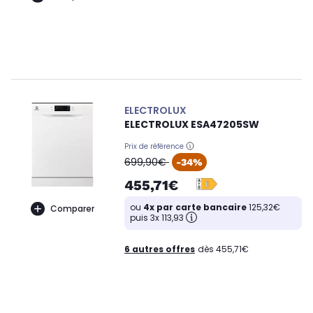
ELECTROLUX
ELECTROLUX ESA47205SW
Prix de référence
oldPrice
699,90€
-34%
455,71€
ou
4x par carte bancaire
125,32€
Comparer
puis 3x 113,93
6 autres offres
dès 455,71€