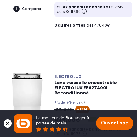
ou
4x par carte bancaire
129,36€
Comparer
puis 3x 117,60
3 autres offres
dès 470,40€
ELECTROLUX
Lave vaisselle encastrable
ELECTROLUX EEA27400L
Reconditionné
Prix de référence
oldPrice
699,00€
-31%
Le meilleur de Boulanger à 
479,00€
Comparer
Ouvrir l'app
portée de main !
ou
4x par carte bancaire
131,73€
puis 3x 119,75