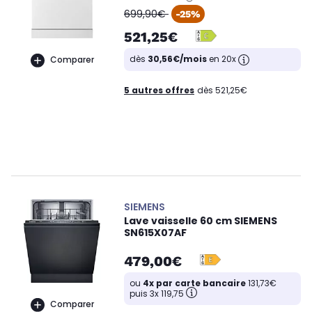
oldPrice
699,90€
-25%
521,25€
dès
30,56€/mois
en 20x
Comparer
5 autres offres
dès 521,25€
SIEMENS
Lave vaisselle 60 cm SIEMENS
SN615X07AF
479,00€
ou
4x par carte bancaire
131,73€
puis 3x 119,75
Comparer