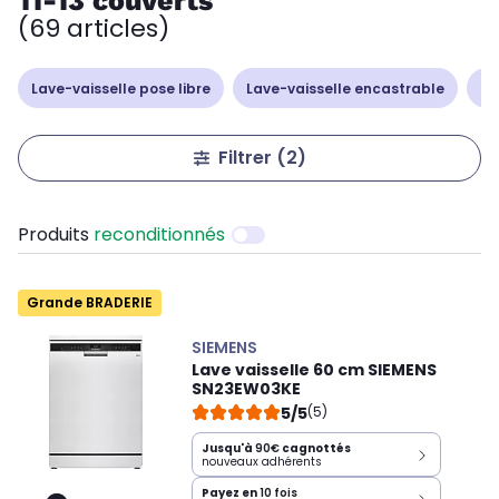
11-13 couverts
(69 articles)
Lave-vaisselle pose libre
Lave-vaisselle encastrable
La
Filtrer
(2)
Produits
reconditionnés
Grande BRADERIE
SIEMENS
Lave vaisselle 60 cm SIEMENS
SN23EW03KE
5/5
(5)
Jusqu'à
90€
cagnottés
nouveaux adhérents
Payez en
10 fois