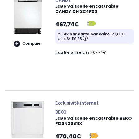
Lave vaisselle encastrable
CANDY CH 3C4F0S
467,74€
ou
4x par carte bancaire
128,63€
puis 3x 116,93
Comparer
1 autre offre
dès 467,74€
Exclusivité internet
BEKO
Lave vaisselle encastrable BEKO
PDSN25311X
470,40€