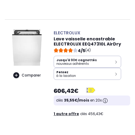
ELECTROLUX
Lave vaisselle encastrable
ELECTROLUX EEQ47310L AirDry
4/5
(4)
Jusqu'à
90€
cagnottés
nouveaux adhérents
Pensez
Comparer
à la location
606,42€
dès
35,55€/mois
en 20x
1 autre offre
dès 456,43€