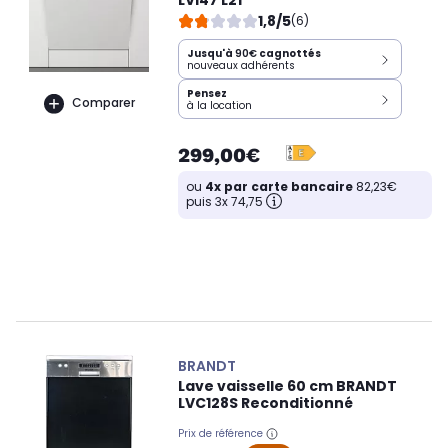
1,8/5
(6)
Jusqu'à
90€
cagnottés
nouveaux adhérents
Pensez
Comparer
à la location
299,00€
ou
4x par carte bancaire
82,23€
puis 3x 74,75
BRANDT
Lave vaisselle 60 cm BRANDT
LVC128S Reconditionné
Prix de référence