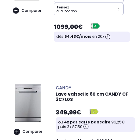
Pensez
Comparer
à la location
1099,00€
dès
64,43€/mois
en 20x
CANDY
Lave vaisselle 60 cm CANDY CF
3C7L0S
349,99€
ou
4x par carte bancaire
96,25€
puis 3x 87,50
Comparer