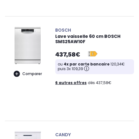
BOSCH
Lave vaisselle 60 cm BOSCH
SMS25AW10F
437,58€
ou
4x par carte bancaire
120,34€
puis 3x 109,39
Comparer
6 autres offres
dès 437,58€
CANDY