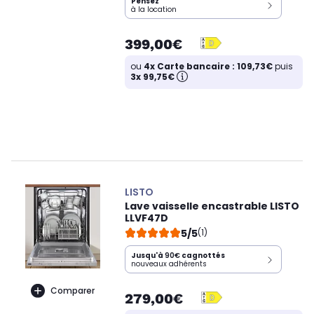
Pensez
à la location
399,00€
ou
4x Carte bancaire : 109,73€
puis
3x 99,75€
LISTO
Lave vaisselle encastrable LISTO
LLVF47D
5/5
(1)
Jusqu'à
90€
cagnottés
nouveaux adhérents
Comparer
279,00€