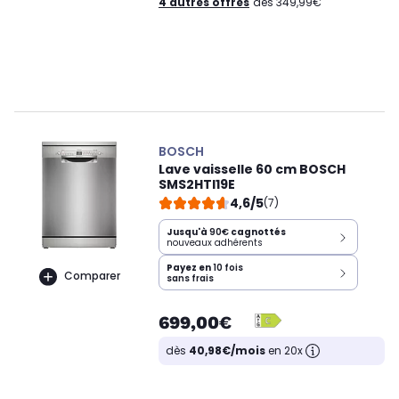
4 autres offres
dès 349,99€
BOSCH
Lave vaisselle 60 cm BOSCH
SMS2HTI19E
4,6/5
(7)
Jusqu'à
90€
cagnottés
nouveaux adhérents
Payez en
10 fois
Comparer
sans frais
699,00€
dès
40,98€/mois
en 20x