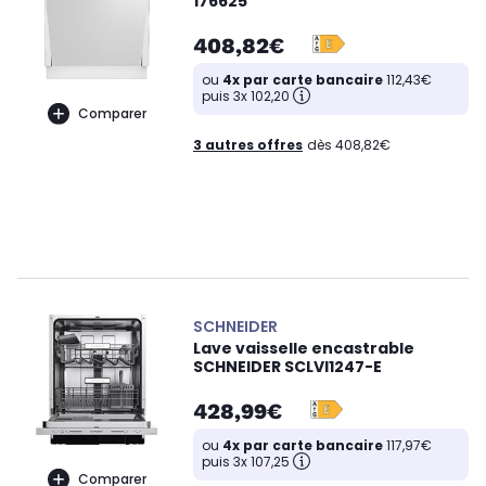
176625
408,82€
ou
4x par carte bancaire
112,43€
puis 3x 102,20
Comparer
3 autres offres
dès 408,82€
SCHNEIDER
Lave vaisselle encastrable
SCHNEIDER SCLVI1247-E
428,99€
ou
4x par carte bancaire
117,97€
puis 3x 107,25
Comparer