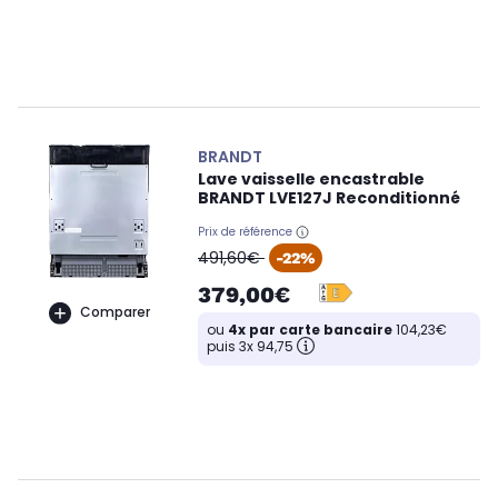
BRANDT
Lave vaisselle encastrable
BRANDT LVE127J Reconditionné
Prix de référence
oldPrice
491,60€
-22%
379,00€
Comparer
ou
4x par carte bancaire
104,23€
puis 3x 94,75