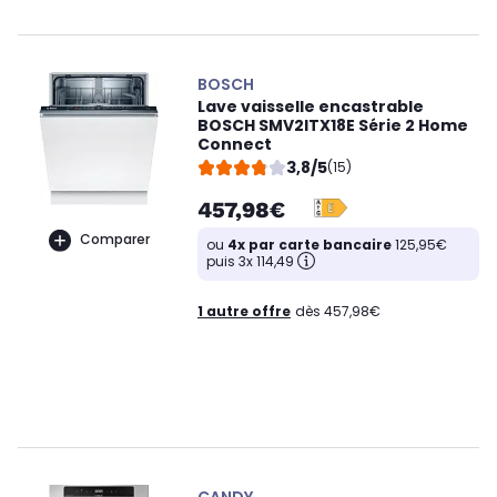
BOSCH
Lave vaisselle encastrable
BOSCH SMV2ITX18E Série 2 Home
Connect
3,8/5
(15)
457,98€
Comparer
ou
4x par carte bancaire
125,95€
puis 3x 114,49
1 autre offre
dès 457,98€
CANDY