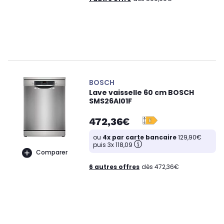
BOSCH
Lave vaisselle 60 cm BOSCH
SMS26AI01F
472,36€
ou
4x par carte bancaire
129,90€
puis 3x 118,09
Comparer
6 autres offres
dès 472,36€