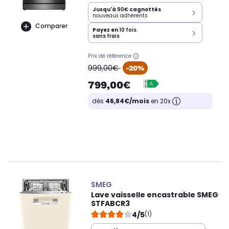
Jusqu'à
90€
cagnottés
nouveaux adhérents
Comparer
Payez en
10 fois
sans frais
Prix de référence
oldPrice
999,00€
-20%
799,00€
dès
46,84€/mois
en 20x
SMEG
Lave vaisselle encastrable SMEG
STFABCR3
4/5
(1)