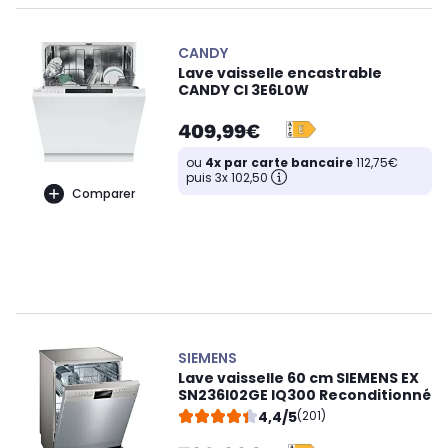
CANDY
Lave vaisselle encastrable
CANDY CI 3E6L0W
409,99€
ou
4x par carte bancaire
112,75€
puis 3x 102,50
Comparer
SIEMENS
Lave vaisselle 60 cm SIEMENS EX
SN236I02GE IQ300 Reconditionné
4,4/5
(201)