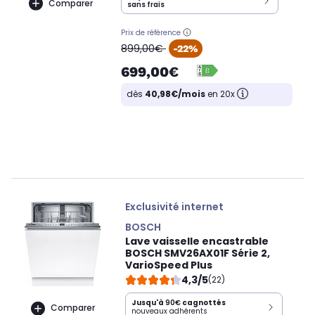
Comparer
sans frais
Prix de référence
oldPrice
899,00€
-22%
699,00€
dès
40,98€/mois
en 20x
Exclusivité internet
BOSCH
Lave vaisselle encastrable
BOSCH SMV26AX01F Série 2,
VarioSpeed Plus
4,3/5
(22)
Jusqu'à
90€
cagnottés
Comparer
nouveaux adhérents