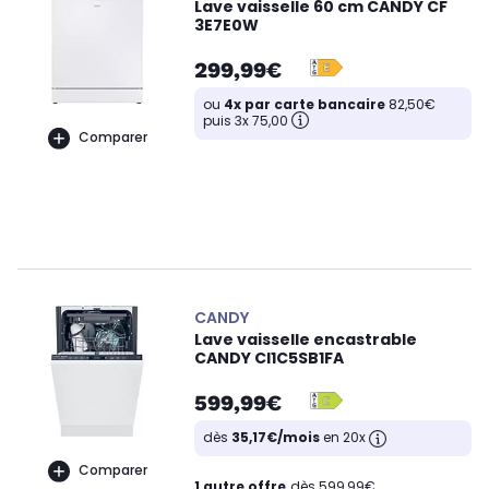
Lave vaisselle 60 cm CANDY CF
3E7E0W
299,99€
ou
4x par carte bancaire
82,50€
puis 3x 75,00
Comparer
CANDY
Lave vaisselle encastrable
CANDY CI1C5SB1FA
599,99€
dès
35,17€/mois
en 20x
Comparer
1 autre offre
dès 599,99€