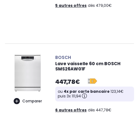
5 autres offres
dès 479,00€
BOSCH
Lave vaisselle 60 cm BOSCH
SMS26AW01F
447,78€
ou
4x par carte bancaire
123,14€
puis 3x 111,94
Comparer
6 autres offres
dès 447,78€