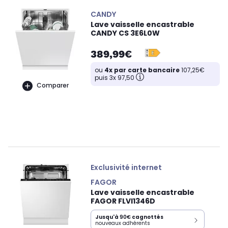
CANDY
Lave vaisselle encastrable
CANDY CS 3E6L0W
389,99€
ou
4x par carte bancaire
107,25€
puis 3x 97,50
Comparer
Exclusivité internet
FAGOR
Lave vaisselle encastrable
FAGOR FLVI1346D
Jusqu'à
90€
cagnottés
nouveaux adhérents