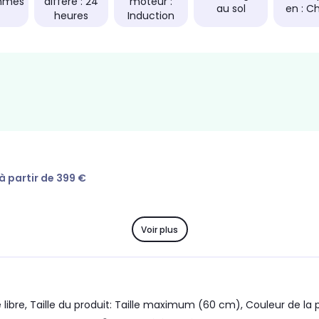
mmes
différé : 24
moteur :
au sol
en : C
heures
Induction
 à partir de 399 €
Voir plus
libre, Taille du produit: Taille maximum (60 cm), Couleur de la 