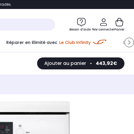
bradés.
e
Accéder directement au chatbot
Besoin d'aide ?
Me connecter
Panier
Réparer en illimité avec
Le Club Infinity
Econ
Ajouter au panier
•
443,92€