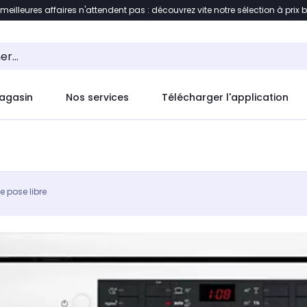
 meilleures affaires n'attendent pas : découvrez vite notre sélection à prix 
ement au contenu
Accéder directement au pied de pag
agasin
Nos services
Télécharger l'application
e pose libre