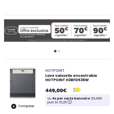
HOTPOINT
Lave vaisselle encastrable
HOTPOINT H3BFD536W
449,00€
ou
4x par carte bancaire
123,48€
puis 3x 112,25
Comparer