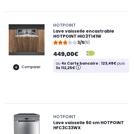
HOTPOINT
Lave vaisselle encastrable
HOTPOINT HIO3T141W
3/5
(5)
449,00€
ou
4x Carte bancaire : 123,48€
puis
Comparer
3x 112,25€
HOTPOINT
Lave vaisselle 60 cm HOTPOINT
HFC3C33WX