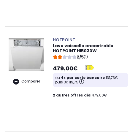
HOTPOINT
Lave vaisselle encastrable
HOTPOINT HI5030W
2/5
(1)
479,00€
ou
4x par carte bancaire
131,73€
Comparer
puis 3x 119,75
2 autres offres
dès 479,00€