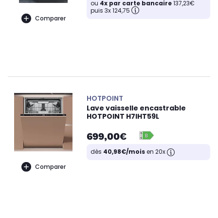
ou
4x par carte bancaire
137,23€
puis 3x 124,75
Comparer
HOTPOINT
Lave vaisselle encastrable
HOTPOINT H7IHT59L
699,00€
dès
40,98€/mois
en 20x
Comparer