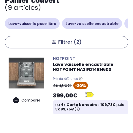
Panier couvert
(9 articles)
Lave-vaisselle pose libre
Lave-vaisselle encastrable
La
Filtrer
(2)
HOTPOINT
Lave vaisselle encastrable
HOTPOINT HA2IFD14BN60S
Prix de référence
oldPrice
499,00€
-20%
399,00€
Comparer
ou
4x Carte bancaire : 109,73€
puis
3x 99,75€