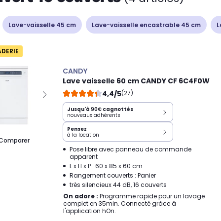
Lave-vaisselle 45 cm
Lave-vaisselle encastrable 45 cm
L
ADERIE
CANDY
Lave vaisselle 60 cm CANDY CF 6C4F0W
4,4/5
(27)
Jusqu'à
90€
cagnottés
nouveaux adhérents
Pensez
à la location
Comparer
Pose libre avec panneau de commande
apparent
L x H x P : 60 x 85 x 60 cm
Rangement couverts : Panier
très silencieux 44 dB, 16 couverts
On adore :
Programme rapide pour un lavage
complet en 35min. Connecté grâce à
l'application hOn.