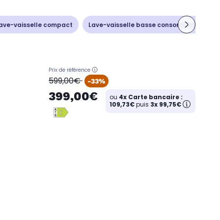
ave-vaisselle compact
Lave-vaisselle basse consommation
Prix de référence
oldPrice
599,00€
-33%
399,00€
ou
4x Carte bancaire :
109,73€
puis
3x 99,75€