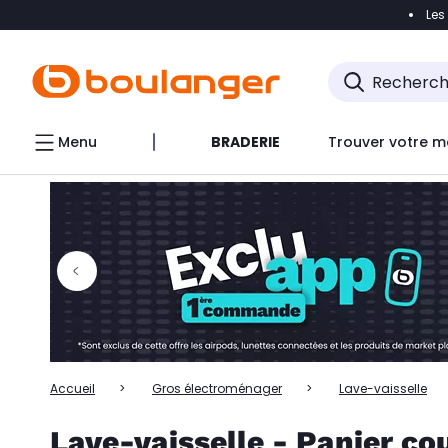
Les
Accéder directement à la navigation
Accéder directem
Accéder directement au chatbot
Menu
BRADERIE
Trouver votre m
Accueil
Gros électroménager
Lave-vaisselle
Lave-vaisselle - Panier co