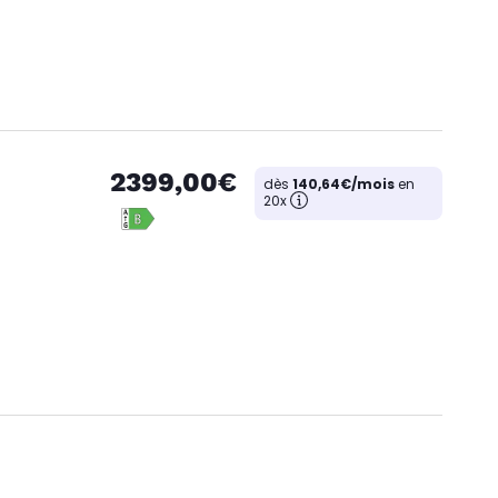
2399,00€
dès
140,64€/mois
en
20x