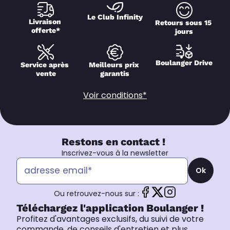
Le Club Infinity
Livraison 
Retours sous 15 
offerte*
jours
Boulanger Drive
Service après 
Meilleurs prix 
vente
garantis
Voir conditions*
Restons en contact !
Inscrivez-vous à la newsletter
Ok
Ou retrouvez-nous sur :
Téléchargez l'application Boulanger !
Profitez d'avantages exclusifs, du suivi de votre
commande, de conseils d'entretien et plus