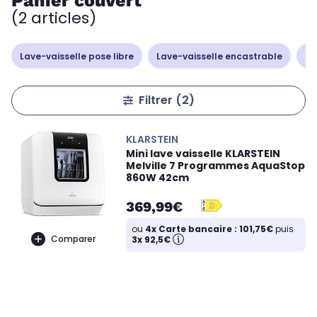
Panier couvert
(2 articles)
Lave-vaisselle pose libre
Lave-vaisselle encastrable
La
Filtrer
(2)
KLARSTEIN
Mini lave vaisselle KLARSTEIN
Melville 7 Programmes AquaStop
860W 42cm
369,99€
ou
4x Carte bancaire : 101,75€
puis
Comparer
3x 92,5€