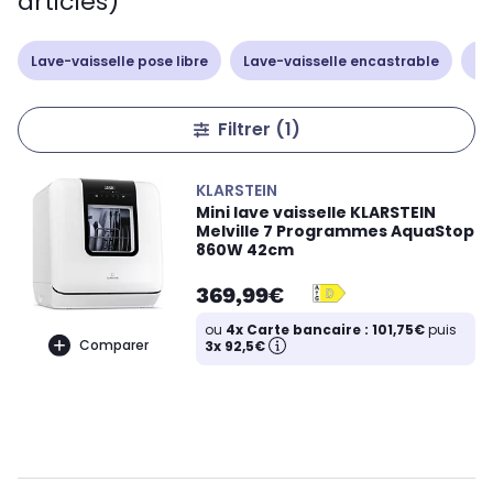
articles)
Lave-vaisselle pose libre
Lave-vaisselle encastrable
La
Filtrer
(1)
KLARSTEIN
Mini lave vaisselle KLARSTEIN
Melville 7 Programmes AquaStop
860W 42cm
369,99€
ou
4x Carte bancaire : 101,75€
puis
Comparer
3x 92,5€