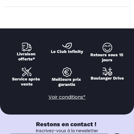
Le Club Infinity
Livraison 
Retours sous 15 
offerte*
jours
Boulanger Drive
Service après 
Meilleurs prix 
vente
garantis
Voir conditions*
Restons en contact !
Inscrivez-vous à la newsletter