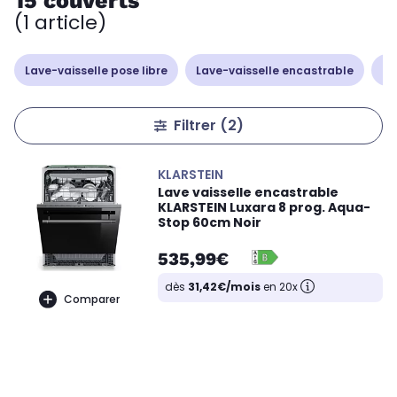
15 couverts
(1 article)
Lave-vaisselle pose libre
Lave-vaisselle encastrable
La
Filtrer
(2)
KLARSTEIN
Lave vaisselle encastrable
KLARSTEIN Luxara 8 prog. Aqua-
Stop 60cm Noir
535,99€
dès
31,42€/mois
en 20x
Comparer