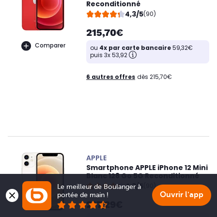
Reconditionné
4,3/5
(90)
215,70€
Comparer
ou
4x par carte bancaire
59,32€
puis 3x 53,92
6 autres offres
dès 215,70€
APPLE
Smartphone APPLE iPhone 12 Mini
Blanc 128 Go 5G Reconditionné
4,3/5
(90)
Le meilleur de Boulanger à 
Ouvrir l'app
portée de main !
217,29€