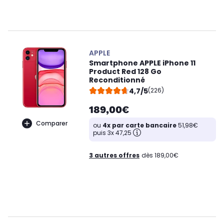
APPLE
Smartphone APPLE iPhone 11
Product Red 128 Go
Reconditionné
4,7/5
(226)
189,00€
Comparer
ou
4x par carte bancaire
51,98€
puis 3x 47,25
3 autres offres
dès 189,00€