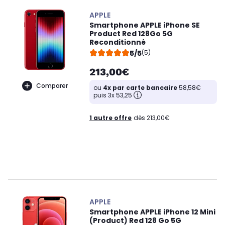
APPLE
Smartphone APPLE iPhone SE
Product Red 128Go 5G
Reconditionné
5/5
(5)
213,00€
Comparer
ou
4x par carte bancaire
58,58€
puis 3x 53,25
1 autre offre
dès 213,00€
APPLE
Smartphone APPLE iPhone 12 Mini
(Product) Red 128 Go 5G