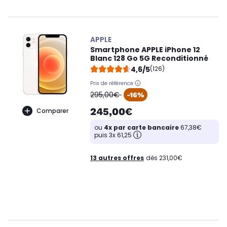
APPLE
Smartphone APPLE iPhone 12
Blanc 128 Go 5G Reconditionné
4,6/5
(126)
Prix de référence
oldPrice
295,00€
-16%
245,00€
Comparer
ou
4x par carte bancaire
67,38€
puis 3x 61,25
13 autres offres
dès 231,00€