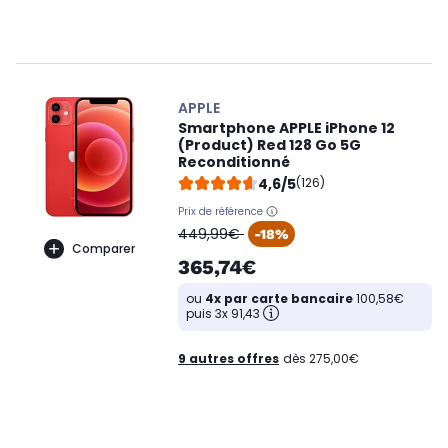
APPLE
Smartphone APPLE iPhone 12
(Product) Red 128 Go 5G
Reconditionné
4,6/5
(126)
Prix de référence
oldPrice
449,99€
-18%
Comparer
365,74€
ou
4x par carte bancaire
100,58€
puis 3x 91,43
9 autres offres
dès 275,00€