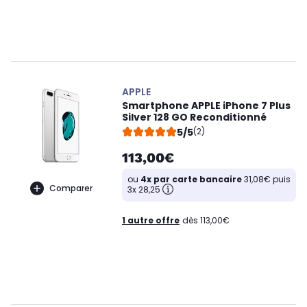
APPLE
Smartphone APPLE iPhone 7 Plus
Silver 128 GO Reconditionné
5/5
(2)
113,00€
ou
4x par carte bancaire
31,08€ puis
Comparer
3x 28,25
1 autre offre
dès 113,00€