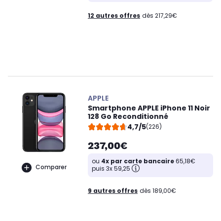
12 autres offres
dès 217,29€
APPLE
Smartphone APPLE iPhone 11 Noir
128 Go Reconditionné
4,7/5
(226)
237,00€
ou
4x par carte bancaire
65,18€
Comparer
puis 3x 59,25
9 autres offres
dès 189,00€