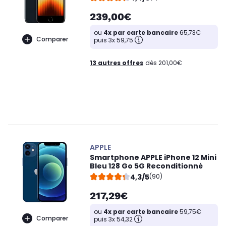
239,00€
ou
4x par carte bancaire
65,73€
Comparer
puis 3x 59,75
13 autres offres
dès 201,00€
APPLE
Smartphone APPLE iPhone 12 Mini
Bleu 128 Go 5G Reconditionné
4,3/5
(90)
217,29€
ou
4x par carte bancaire
59,75€
Comparer
puis 3x 54,32