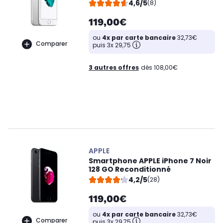
4,6/5
(8)
119,00€
ou
4x par carte bancaire
32,73€
Comparer
puis 3x 29,75
3 autres offres
dès 108,00€
APPLE
Smartphone APPLE iPhone 7 Noir
128 GO Reconditionné
4,2/5
(28)
119,00€
ou
4x par carte bancaire
32,73€
Comparer
puis 3x 29,75