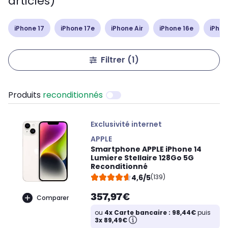
articles)
iPhone 17
iPhone 17e
iPhone Air
iPhone 16e
iPhon
Filtrer
(1)
Produits
reconditionnés
Exclusivité internet
APPLE
Smartphone APPLE iPhone 14
Lumiere Stellaire 128Go 5G
Reconditionné
4,6/5
(139)
357,97€
Comparer
ou
4x Carte bancaire : 98,44€
puis
3x 89,49€