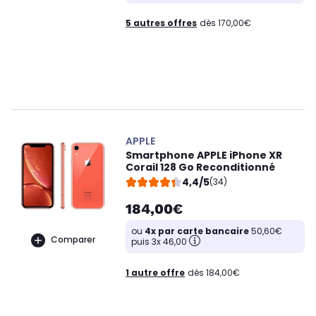
5 autres offres
dès 170,00€
APPLE
Smartphone APPLE iPhone XR
Corail 128 Go Reconditionné
4,4/5
(34)
184,00€
ou
4x par carte bancaire
50,60€
Comparer
puis 3x 46,00
1 autre offre
dès 184,00€