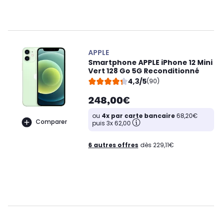
APPLE
Smartphone APPLE iPhone 12 Mini
Vert 128 Go 5G Reconditionné
4,3/5
(90)
248,00€
ou
4x par carte bancaire
68,20€
Comparer
puis 3x 62,00
6 autres offres
dès 229,11€