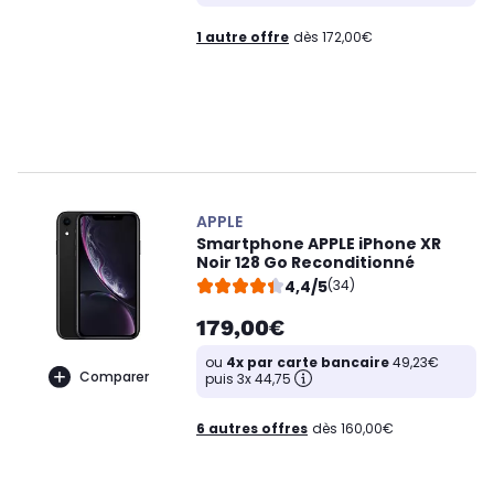
1 autre offre
dès 172,00€
APPLE
Smartphone APPLE iPhone XR
Noir 128 Go Reconditionné
4,4/5
(34)
179,00€
ou
4x par carte bancaire
49,23€
Comparer
puis 3x 44,75
6 autres offres
dès 160,00€