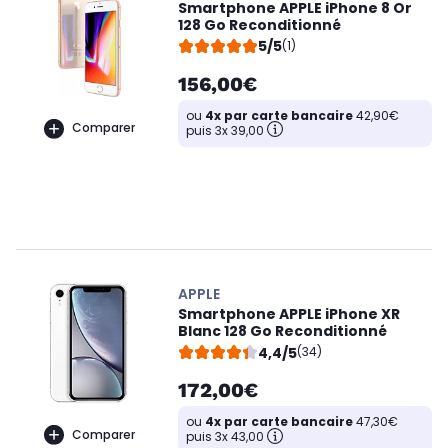
Smartphone APPLE iPhone 8 Or
128 Go Reconditionné
5/5
(1)
156,00€
ou
4x par carte bancaire
42,90€
Comparer
puis 3x 39,00
APPLE
Smartphone APPLE iPhone XR
Blanc 128 Go Reconditionné
4,4/5
(34)
172,00€
ou
4x par carte bancaire
47,30€
Comparer
puis 3x 43,00