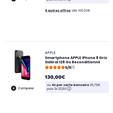
4 autres offres
dès 105,00€
APPLE
Smartphone APPLE iPhone 8 Gris
Sidéral 128 Go Reconditionné
5/5
(1)
130,00€
ou
4x par carte bancaire
35,75€
Comparer
puis 3x 32,50