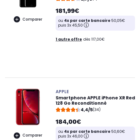
181,99€
Comparer
ou
4x par carte bancaire
50,05€
puis 3x 45,50
1 autre offre
dès 117,00€
APPLE
Smartphone APPLE iPhone XR Red
128 Go Reconditionné
4,4/5
(34)
184,00€
ou
4x par carte bancaire
50,60€
Comparer
puis 3x 46,00