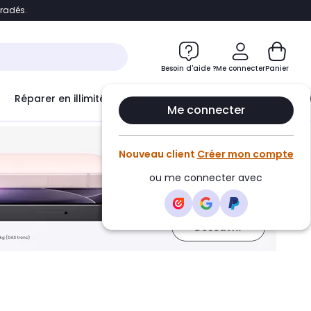
bradés.
ontenu
Accéder directement au pied de page
Besoin d'aide ?
Me connecter
Panier
Réparer en illimité avec
Le Club Infinity
Econ
Me connecter
Nouveau client
Créer mon compte
ou me connecter avec