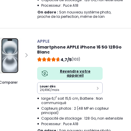
Processeur : Puce A18
On adore :
Son nouveau système photo,
proche de la perfection, même de loin
APPLE
Smartphone APPLE iPhone 16 5G 128Go
Blanc
4,7/5
(103)
Revendre votre
appareil
Comparer
Louer dès
24,49€/mois
large 6,1" soit 15,5 cm, Batterie : Non
communiqué
Capteurs photos : 2 (48 MP en capteur
principal)
Capacité de stockage : 128 Go, non extensible
Processeur : Puce A18
On adore :
Son nouveau système photo,