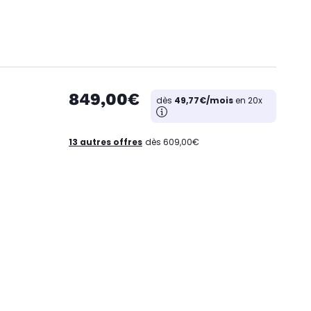
849,00€
dès
49,77€/mois
en 20x
13 autres offres
dès 609,00€