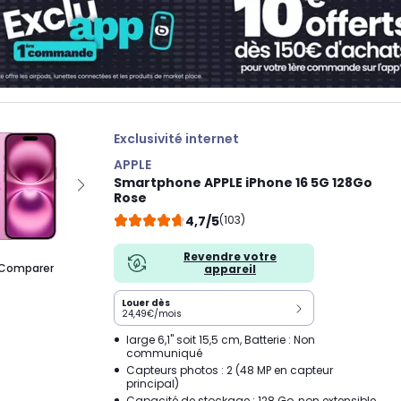
Exclusivité internet
APPLE
Smartphone APPLE iPhone 16 5G 128Go
Rose
4,7/5
(103)
Revendre votre
Comparer
appareil
Louer dès
24,49€/mois
large 6,1" soit 15,5 cm, Batterie : Non
communiqué
Capteurs photos : 2 (48 MP en capteur
principal)
Capacité de stockage : 128 Go, non extensible