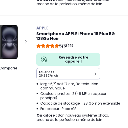
proche de la perfection, même de loin
APPLE
Smartphone APPLE iPhone 16 Plus 5G
128Go Noir
5/5
(25)
Revendre votre
appareil
Comparer
Louer dès
26,99€/mois
large 6,7" soit 17 cm, Batterie : Non
communiqué
Capteurs photos : 2 (48 MP en capteur
principal)
Capacité de stockage : 128 Go, non extensible
Processeur : Puce A18
On adore :
Son nouveau système photo,
proche de la perfection, même de loin