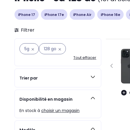
iPhone 17
iPhone 17e
iPhone Air
iPhone 16e
Filtrer
5g
128 go
Tout effacer
Trier par
Disponibilité en magasin
En stock à
choisir un magasin
Modèle