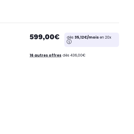
599,00€
dès
35,12€/mois
en 20x
16 autres offres
dès 436,00€