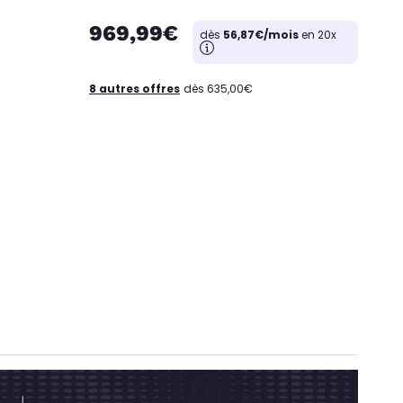
969,99€
dès
56,87€/mois
en 20x
8 autres offres
dès 635,00€