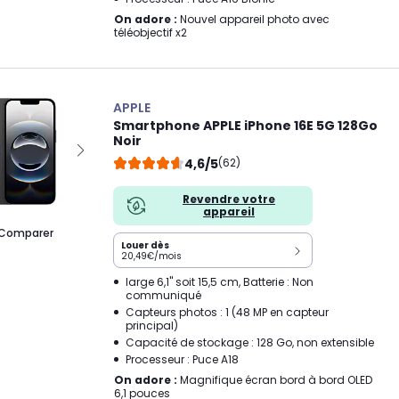
On adore :
Nouvel appareil photo avec
téléobjectif x2
APPLE
Smartphone APPLE iPhone 16E 5G 128Go
Noir
4,6/5
(62)
Revendre votre
appareil
Comparer
Louer dès
20,49€/mois
large 6,1" soit 15,5 cm, Batterie : Non
communiqué
Capteurs photos : 1 (48 MP en capteur
principal)
Capacité de stockage : 128 Go, non extensible
Processeur : Puce A18
On adore :
Magnifique écran bord à bord OLED
6,1 pouces