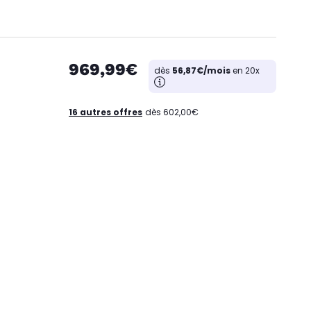
969,99€
dès
56,87€/mois
en 20x
16 autres offres
dès 602,00€