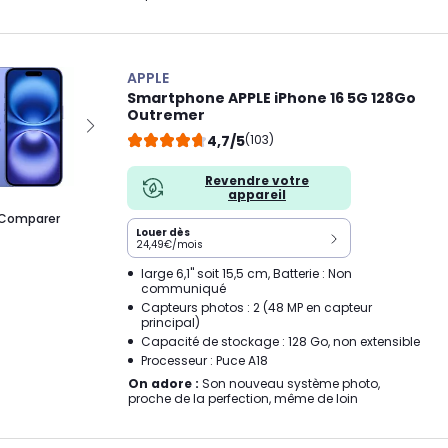
APPLE
Smartphone APPLE iPhone 16 5G 128Go
Outremer
4,7/5
(103)
Revendre votre
appareil
Comparer
Louer dès
24,49€/mois
large 6,1" soit 15,5 cm, Batterie : Non
communiqué
Capteurs photos : 2 (48 MP en capteur
principal)
Capacité de stockage : 128 Go, non extensible
Processeur : Puce A18
On adore :
Son nouveau système photo,
proche de la perfection, même de loin