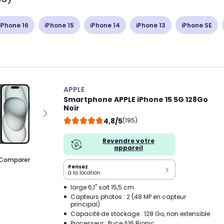
iPhone 16
iPhone 15
iPhone 14
iPhone 13
iPhone SE
APPLE
Smartphone APPLE iPhone 15 5G 128Go
Noir
4,8/5
(195)
Revendre votre
appareil
Comparer
Pensez
à la location
large 6,1" soit 15,5 cm
Capteurs photos : 2 (48 MP en capteur
principal)
Capacité de stockage : 128 Go, non extensible
Processeur : Puce A16 Bionic