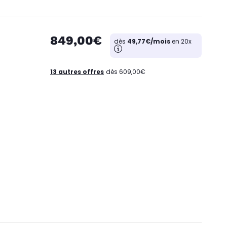
849,00€
dès
49,77€/mois
en 20x
13 autres offres
dès 609,00€