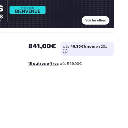
841,00€
dès
49,30€/mois
en 20x
15 autres offres
dès 569,00€