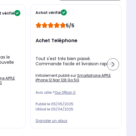
D
Achat vérifié
 vérifié
5/5
Achet Teléphone
S
N
as le
Tout s'est très bien passé.
tr
ouvelle
Commande facile et livraison rapide.
In
Initialement publié sur
Smartphone APPLE
ne APPLE
iP
iPhone 12 Noir 128 Go 5G
G
Av
Avis utile ?
Oui
0
|
Non
0
Pu
Publié le
05/05/2025
Ut
Utilisé le
05/04/2025
Signaler un abus
Si