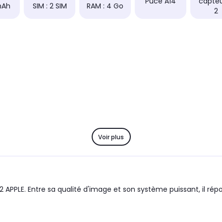
Puce A14
capteu
mAh
SIM : 2 SIM
RAM : 4 Go
2
Voir plus
2 APPLE. Entre sa qualité d'image et son système puissant, il ré