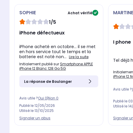
également d'une résolution d'image 2532 x 1170 pixels à 
contenus. Cet
écran OLED
sera parfait pour vos appels 
SOPHIE
MARTIN
Achat vérifié
1/5
Les utilisateurs les plus créatifs se régaleront avec l'iPho
iPhone défectueux
mode photo comme pour les vidéos, il s'appuiera sur un
numérique allant de x3 à x5
. Notez que vous pourrez fi
I phone
iPhone acheté en octobre… il se met
au Flash
True Tone
et à la mise au point continue.
en hors service tout le temps et la
batterie est noté non...
Lire la suite
Tel déjà 
Initialement publié sur
Smartphone APPLE
iPhone 12 Blanc 128 Go 5G
Initialemen
iPhone 12 N
La réponse de Boulanger
Avis utile ?
Avis utile ?
Oui
0
|
Non
0
Publié le
03
Publié le
12/05/2026
Utilisé le
14
Utilisé le
13/10/2025
Signaler u
Signaler un abus