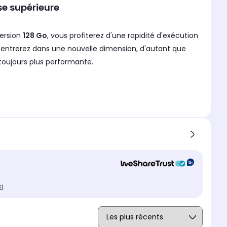
se supérieure
version
128 Go
, vous profiterez d'une rapidité d'exécution
us entrerez dans une nouvelle dimension, d'autant que
toujours plus performante.
r un élément novateur : la
puce A14 Bionic
. Ce Neural
re plus loin en matière de performance. Vous profiterez
tion et de positionnement en intérieur ultra pratique,
ci
.