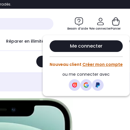
bradés.
e
Accéder directement au chatbot
Besoin d'aide ?
Me connecter
Panier
Réparer en illimité avec
Le Club Infinity
Econ
Me connecter
Ajouter au panier
•
255,00€
Nouveau client
Créer mon compte
ou me connecter avec