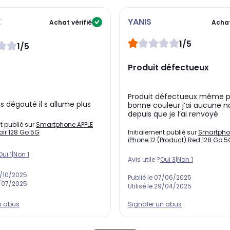
460 ppp qui mettra en valeur les moindres détails de vos
vidéo.
E
YANIS
Achat vérifié
Achat
1/5
ne 12 APPLE, puisqu'il est équipé d'un
objectif très précis
. En
1/5
 zoom optique arrière performant et sur un
zoom
Produit défectueux
lmer des contenus fluides et détaillés même de nuit grâce
Produit défectueux même p
hs dégouté il s allume plus
bonne couleur j’ai aucune n
depuis que je l’ai renvoyé
t publié sur
Smartphone APPLE
Initialement publié sur
Smartpho
oir 128 Go 5G
iPhone 12 (Product) Red 128 Go 5
Oui
1
|
Non
1
Avis utile ?
Oui
3
|
Non
1
/10/2025
Publié le
07/06/2025
/07/2025
Utilisé le
29/04/2025
Signaler un abus
n abus