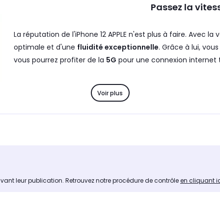
Passez la vites
La réputation de l'iPhone 12 APPLE n'est plus à faire. Avec la 
optimale et d'une
fluidité exceptionnelle
. Grâce à lui, vo
vous pourrez profiter de la
5G
pour une connexion internet 
La puissance et l'efficacité de l'iPhone 12 APPLE reposent su
Voir plus
Engine nouvelle génération permet à l'appareil d'aller enco
aussi de la
technologie iBeacon
, un système de géolocalisa
ainsi que de
Siri
, l'assistant vocal d'Apple.
e puissante
avant leur publication. Retrouvez notre procédure de contrôle
en cliquant i
cran high-tech. Grâce à ses
6,1 pouces
, il vous offrira une
ourvu de la technologie
Super Retina XDR
, il dispose