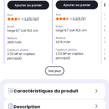
Ajouter au panier
Ajouter au panier
Avis
Avi
Avis
3.4/5 (5)
3.3/5 (40)
Ecran
Ecr
Ecran
large 6,1" soit 15,5 cm
lar
large 6,1" soit 15,5 cm
Batterie
Bat
Batterie
3279 mAh
28
2815 mAh
Capteurs photos
Cap
Capteurs photos
2 (12 MP en capteur
2 (
2 (12 MP en capteur
principal)
pri
principal)
Mémoire RAM
Mé
Mémoire RAM
4 Go
4 
4 Go
Voir plus
Processeur
Pro
Processeur
Puce A15
Pu
Puce A15
Résolution
Rés
Résolution
Caractéristiques du produit
12 mégapixels+ 12
12
12 mégapixels+ 12
mégapixels
mé
mégapixels
Taille de l'écran (diagonale, en
Tai
Description
Taille de l'écran (diagonale, en
pouces)
pou
pouces)