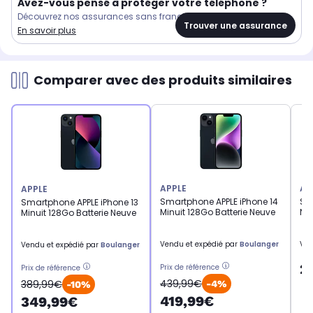
Avez-vous pensé à protéger votre téléphone ?
Découvrez nos assurances sans franchise
Trouver une assurance
En savoir plus
Comparer avec des produits similaires
APPLE
AP
APPLE
Smartphone APPLE iPhone 14
Sm
Smartphone APPLE iPhone 13
Minuit 128Go Batterie Neuve
Noi
Minuit 128Go Batterie Neuve
Vendu et expédié par
Boulanger
Ven
Vendu et expédié par
Boulanger
2
Prix de référence
Prix de référence
439,99€
389,99€
-4%
-10%
419,99€
349,99€