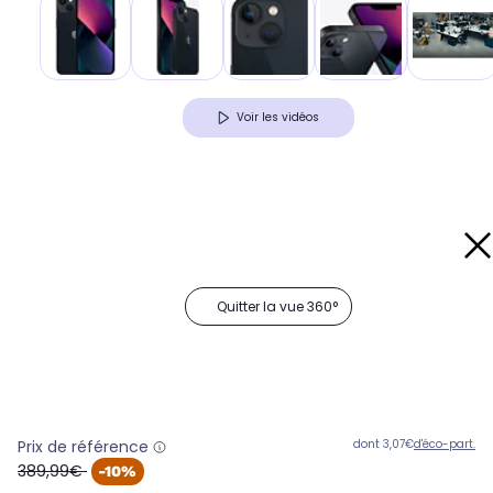
Voir les vidéos
Quitter la vue 360°
Prix de référence
dont 3,07€
d'éco-part.
oldPrice
389,99€
-10%