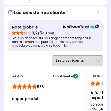
6,1" soit 15,5 cm
6,1
6,1" soit 15,5 cm
Les avis de nos clients
Résolution de l'écran
Rés
Résolution de l'écran
2532 x 1170 pixels
253
2532 x 1170 pixels
Type d'écran
Typ
Type d'écran
Note globale
Plat
Pla
Plat
3,2/5
40 avis
Technologie de l'écran
Tec
Technologie de l'écran
Les avis déposés sur boulanger.com font l'objet d'un
Super Retina XDR
Su
Super Retina XDR
contrôle avant leur publication. Retrouvez notre
procédure de contrôle
en cliquant ici
.
ALAIN
LAURIE
Achat vérifié
5/5
A fuir le reco
expérienc
super produit
Bonjour ach
mon ado , 