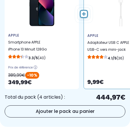
APPLE
APPLE
Smartphone APPLE
Adaptateur USB C APPLE
iPhone 13 Minuit 128Go
USB-C vers mini-jack
Batterie Neuve
3.5mm
3.3/5
(40)
4.1/5
(36)
Prix de référence
389,99€
-10%
9,99€
349,99€
444,97€
Total du pack (4 articles) :
Ajouter le pack au panier