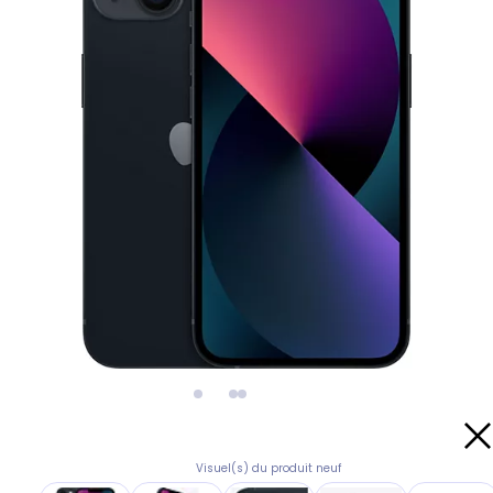
Visuel(s) du produit neuf