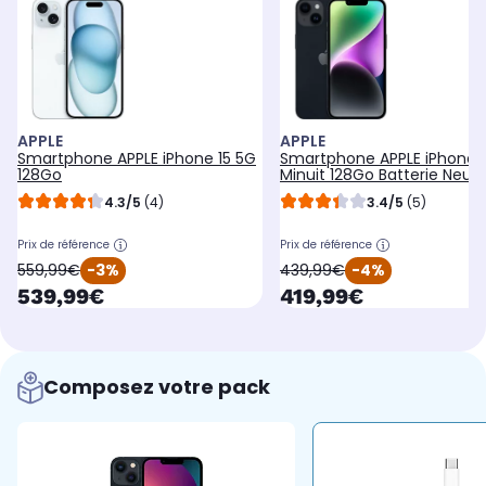
APPLE
APPLE
Smartphone APPLE iPhone 15 5G
Smartphone APPLE iPhone 
128Go
Minuit 128Go Batterie Neuv
4.3/5
(4)
3.4/5
(5)
Prix de référence
Prix de référence
oldPrice
oldPrice
559,99€
-3%
439,99€
-4%
currentPrice
currentPrice
539,99€
419,99€
Composez votre pack