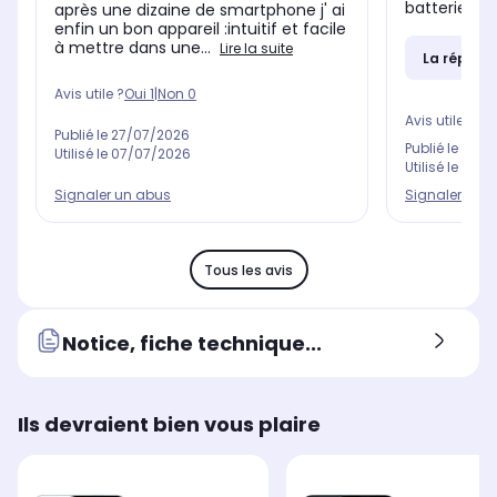
batterie neu
après une dizaine de smartphone j' ai
enfin un bon appareil :intuitif et facile
à mettre dans une...
Lire la suite
La répons
Avis utile ?
Oui
1
|
Non
0
Avis utile ?
Oui
Publié le
27/07/2026
Publié le
04/0
Utilisé le
07/07/2026
Utilisé le
12/12
Signaler un abus
Signaler un 
Tous les avis
Notice, fiche technique...
Ils devraient bien vous plaire