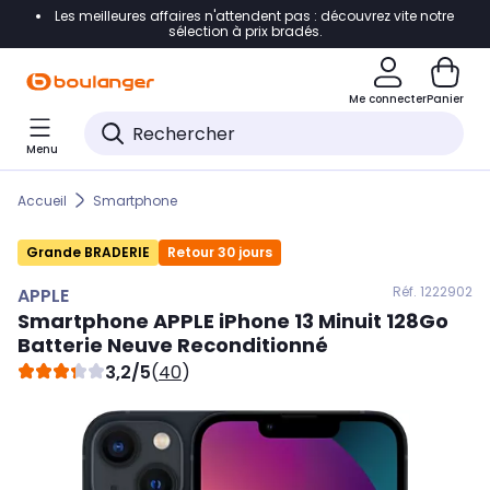
Les meilleures affaires n'attendent pas : découvrez vite notre
Accéder directement à la navigation
sélection à prix bradés.
Accéder directement au contenu
Me connecter
Panier
Accéder directement au pied de page
Menu
Accéder directement au chatbot
Accueil
Smartphone
Grande BRADERIE
Retour 30 jours
Réf. 122
2902
APPLE
Smartphone
APPLE
iPhone 13 Minuit 128Go
Batterie Neuve Reconditionné
3,2/5
(
40
)