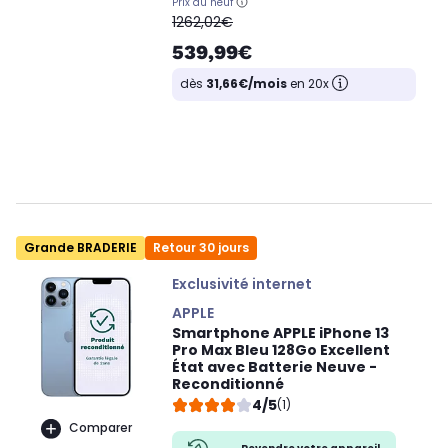
Prix du neuf
oldPrice
1262,02€
539,99€
dès
31,66€/mois
en 20x
Grande BRADERIE
Retour 30 jours
Exclusivité internet
APPLE
Smartphone APPLE iPhone 13
Pro Max Bleu 128Go Excellent
État avec Batterie Neuve -
Reconditionné
4/5
(1)
Comparer