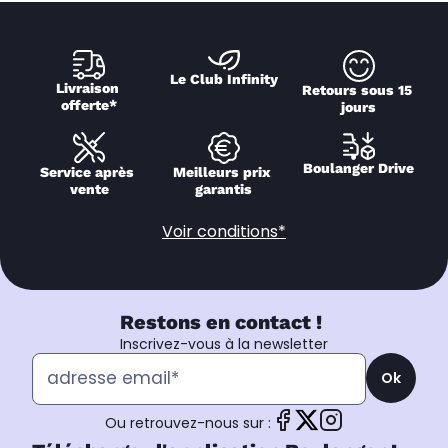
Le Club Infinity
Livraison 
Retours sous 15 
offerte*
jours
Boulanger Drive
Service après 
Meilleurs prix 
vente
garantis
Voir conditions*
Restons en contact !
Inscrivez-vous à la newsletter
Ok
Ou retrouvez-nous sur :