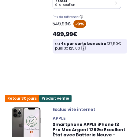
Pensez
à la location
Prix de référence
oldPrice
549,99€
-9%
499,99€
ou
4x par carte bancaire
137,50€
puis 3x 125,00
Retour 30 jours
Produit vérifié
Exclusivité internet
APPLE
Smartphone APPLE iPhone 13
Pro Max Argent 128Go Excellent
État avec Batterie Neuve -