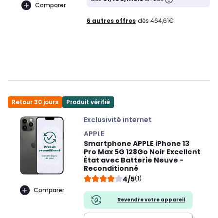
Comparer
6 autres offres
dès 464,61€
Retour 30 jours
Produit vérifié
Exclusivité internet
APPLE
Smartphone APPLE iPhone 13
Pro Max 5G 128Go Noir Excellent
État avec Batterie Neuve -
Reconditionné
4/5
(1)
Comparer
Revendre votre appareil