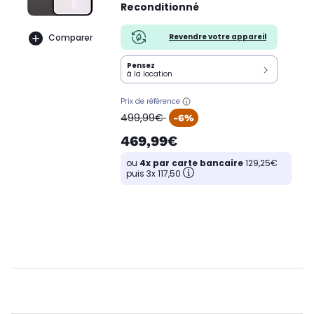
Reconditionné
Revendre votre appareil
Comparer
Pensez
à la location
Prix de référence
oldPrice
499,99€
-6%
469,99€
ou
4x par carte bancaire
129,25€
puis 3x 117,50