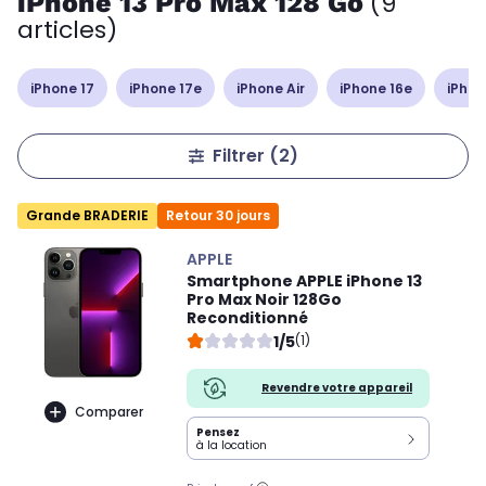
iPhone 13 Pro Max 128 Go
(9
articles)
iPhone 17
iPhone 17e
iPhone Air
iPhone 16e
iPhon
Filtrer
(2)
Grande BRADERIE
Retour 30 jours
APPLE
Smartphone APPLE iPhone 13
Pro Max Noir 128Go
Reconditionné
1/5
(1)
Revendre votre appareil
Comparer
Pensez
à la location