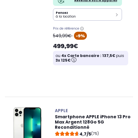
Revendre votre appareil
Pensez
à la location
Prix de référence
oldPrice
549,99€
-9%
499,99€
ou
4x Carte bancaire : 137,5€
puis
3x 125€
APPLE
Smartphone APPLE iPhone 13 Pro
Max Argent 128Go 5G
Reconditionné
4,7/5
(75)